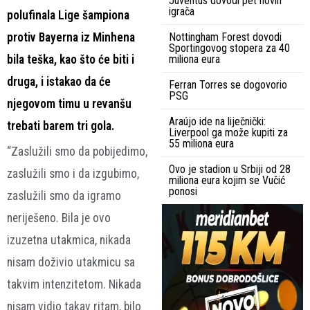
Juventus dovodi pet novih
igrača
polufinala Lige šampiona
protiv Bayerna iz Minhena
Nottingham Forest dovodi
Sportingovog stopera za 40
bila teška, kao što će biti i
miliona eura
druga, i istakao da će
Ferran Torres se dogovorio
PSG
njegovom timu u revanšu
Araújo ide na liječnički:
trebati barem tri gola.
Liverpool ga može kupiti za
55 miliona eura
“Zaslužili smo da pobijedimo,
Ovo je stadion u Srbiji od 28
zaslužili smo i da izgubimo,
miliona eura kojim se Vučić
ponosi
zaslužili smo da igramo
neriješeno. Bila je ovo
izuzetna utakmica, nikada
nisam doživio utakmicu sa
takvim intenzitetom. Nikada
nisam vidio takav ritam, bilo