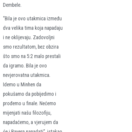
Dembele.
“Bila je ovo utakmica između
dva velika tima koja napadaju
i ne oklijevaju. Zadovoljni
smo rezultatom, bez obzira
što smo na 5:2 malo prestali
da igramo. Bila je ovo
nevjerovatna utakmica.
Idemo u Minhen da
pokušamo da pobijedimo i
prođemo u finale. Nećemo
mijenjati našu filozofiju,
napadaćemo, a vjerujem da
će i Bayern napadati”, istakao