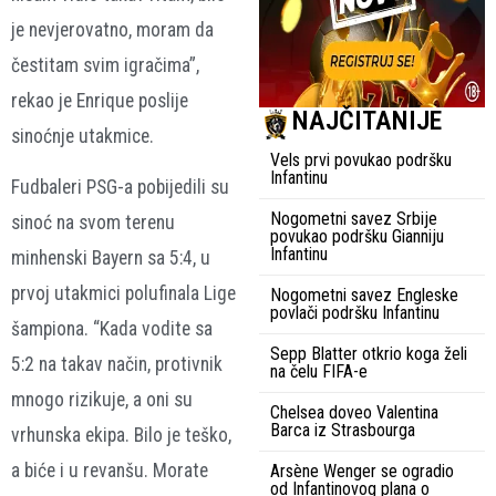
je nevjerovatno, moram da
čestitam svim igračima”,
rekao je Enrique poslije
NAJČITANIJE
sinoćnje utakmice.
Vels prvi povukao podršku
Infantinu
Fudbaleri PSG-a pobijedili su
Nogometni savez Srbije
sinoć na svom terenu
povukao podršku Gianniju
Infantinu
minhenski Bayern sa 5:4, u
prvoj utakmici polufinala Lige
Nogometni savez Engleske
povlači podršku Infantinu
šampiona. “Kada vodite sa
Sepp Blatter otkrio koga želi
5:2 na takav način, protivnik
na čelu FIFA-e
mnogo rizikuje, a oni su
Chelsea doveo Valentina
Barca iz Strasbourga
vrhunska ekipa. Bilo je teško,
a biće i u revanšu. Morate
Arsène Wenger se ogradio
od Infantinovog plana o