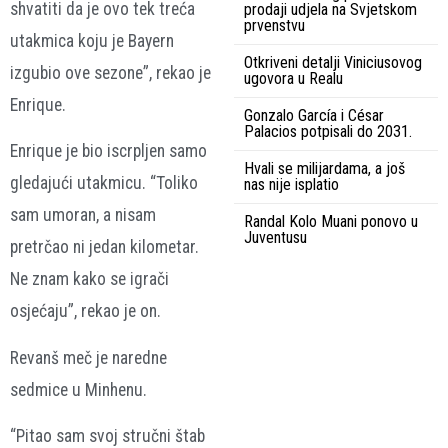
shvatiti da je ovo tek treća
prodaji udjela na Svjetskom
prvenstvu
utakmica koju je Bayern
Otkriveni detalji Viniciusovog
izgubio ove sezone”, rekao je
ugovora u Realu
Enrique.
Gonzalo García i César
Palacios potpisali do 2031.
Enrique je bio iscrpljen samo
Hvali se milijardama, a još
gledajući utakmicu. “Toliko
nas nije isplatio
sam umoran, a nisam
Randal Kolo Muani ponovo u
Juventusu
pretrčao ni jedan kilometar.
Ne znam kako se igrači
osjećaju”, rekao je on.
Revanš meč je naredne
sedmice u Minhenu.
“Pitao sam svoj stručni štab