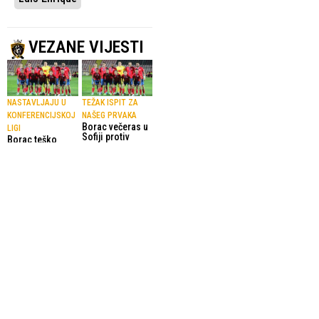
VEZANE VIJESTI
NASTAVLJAJU U
TEŽAK ISPIT ZA
KONFERENCIJSKOJ
NAŠEG PRVAKA
Borac večeras u
LIGI
Sofiji protiv
Borac teško
Levskog lovi
stradao u Sofiji
plasman u drugo
15.07.2026.
Liga Prvaka
pretkolo Lige
prvaka
14.07.2026.
Liga Prvaka
NAKON PSG
EVO KAKO SE
NAJVIŠE IGRAČA
SNAŠLA
Supruzi golmana
ARSENALA
PSG-a zabranili
Petorica
rusku zastavu na
fudbalera Paris
finalu LP-a
Saint-Germaina
31.05.2026.
Liga Prvaka
u idealnom timu
Lige šampiona