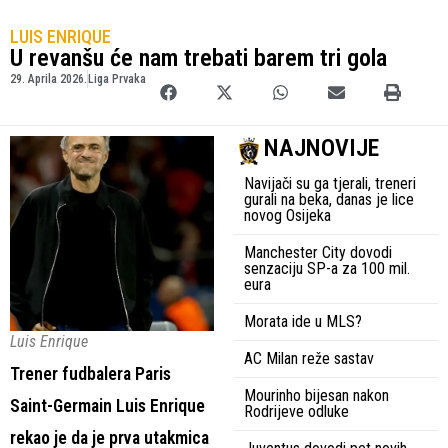
LUIS ENRIQUE
U revanšu će nam trebati barem tri gola
29. Aprila 2026.
Liga Prvaka
NAJNOVIJE
Navijači su ga tjerali, treneri
gurali na beka, danas je lice
novog Osijeka
Manchester City dovodi
senzaciju SP-a za 100 mil.
eura
Morata ide u MLS?
Luis Enrique
AC Milan reže sastav
Trener fudbalera Paris
Mourinho bijesan nakon
Saint-Germain Luis Enrique
Rodrijeve odluke
rekao je da je prva utakmica