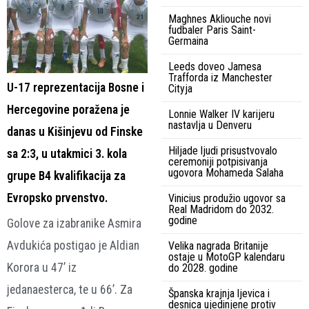
Maghnes Akliouche novi
fudbaler Paris Saint-
Germaina
Leeds doveo Jamesa
Trafforda iz Manchester
U-17 reprezentacija Bosne i
Cityja
Hercegovine poražena je
Lonnie Walker IV karijeru
nastavlja u Denveru
danas u Kišinjevu od Finske
Hiljade ljudi prisustvovalo
sa 2:3, u utakmici 3. kola
ceremoniji potpisivanja
ugovora Mohameda Salaha
grupe B4 kvalifikacija za
Evropsko prvenstvo.
Vinicius produžio ugovor sa
Real Madridom do 2032.
godine
Golove za izabranike Asmira
Avdukića postigao je Aldian
Velika nagrada Britanije
ostaje u MotoGP kalendaru
Korora u 47’ iz
do 2028. godine
jedanaesterca, te u 66’. Za
Španska krajnja ljevica i
desnica ujedinjene protiv