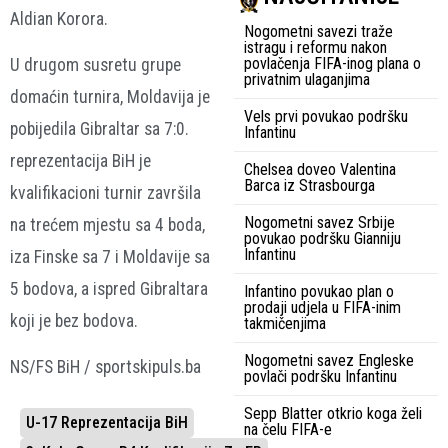
Aldian Korora.
Nogometni savezi traže
istragu i reformu nakon
povlačenja FIFA-inog plana o
U drugom susretu grupe
privatnim ulaganjima
domaćin turnira, Moldavija je
Vels prvi povukao podršku
pobijedila Gibraltar sa 7:0.
Infantinu
reprezentacija BiH je
Chelsea doveo Valentina
Barca iz Strasbourga
kvalifikacioni turnir završila
Nogometni savez Srbije
na trećem mjestu sa 4 boda,
povukao podršku Gianniju
Infantinu
iza Finske sa 7 i Moldavije sa
5 bodova, a ispred Gibraltara
Infantino povukao plan o
prodaji udjela u FIFA-inim
koji je bez bodova.
takmičenjima
Nogometni savez Engleske
NS/FS BiH / sportskipuls.ba
povlači podršku Infantinu
Sepp Blatter otkrio koga želi
U-17 Reprezentacija BiH
na čelu FIFA-e