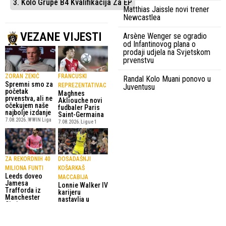
3. Kolo Grupe B4 Kvalifikacija Za EP
Matthias Jaissle novi trener
Newcastlea
VEZANE VIJESTI
Arsène Wenger se ogradio
od Infantinovog plana o
prodaji udjela na Svjetskom
prvenstvu
ZORAN ZEKIĆ
FRANCUSKI
Randal Kolo Muani ponovo u
Spremni smo za
REPREZENTATIVAC
Juventusu
početak
Maghnes
prvenstva, ali ne
Akliouche novi
očekujem naše
fudbaler Paris
najbolje izdanje
Saint-Germaina
7.08.2026.
WWIN Liga
7.08.2026.
Ligue 1
ZA REKORDNIH 40
DOSADAŠNJI
MILIONA FUNTI
KOŠARKAŠ
Leeds doveo
MACCABIJA
Jamesa
Lonnie Walker IV
Trafforda iz
karijeru
Manchester
nastavlja u
Cityja
Denveru
7.08.2026.
7.08.2026.
NBA
Premier League