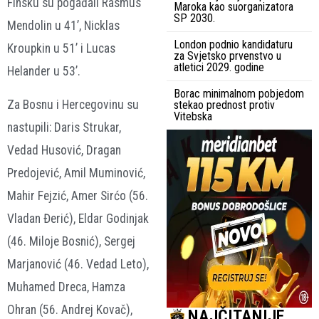
Finsku su pogađali Rasmus
Maroka kao suorganizatora
SP 2030.
Mendolin u 41’, Nicklas
London podnio kandidaturu
Kroupkin u 51’ i Lucas
za Svjetsko prvenstvo u
atletici 2029. godine
Helander u 53’.
Borac minimalnom pobjedom
Za Bosnu i Hercegovinu su
stekao prednost protiv
Vitebska
nastupili: Daris Strukar,
Vedad Husović, Dragan
Predojević, Amil Muminović,
Mahir Fejzić, Amer Sirćo (56.
Vladan Đerić), Eldar Godinjak
(46. Miloje Bosnić), Sergej
Marjanović (46. Vedad Leto),
Muhamed Dreca, Hamza
Ohran (56. Andrej Kovač),
NAJČITANIJE