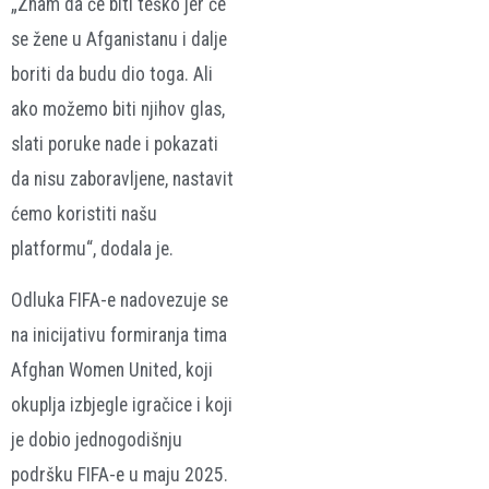
„Znam da će biti teško jer će
se žene u Afganistanu i dalje
boriti da budu dio toga. Ali
ako možemo biti njihov glas,
slati poruke nade i pokazati
da nisu zaboravljene, nastavit
ćemo koristiti našu
platformu“, dodala je.
Odluka FIFA-e nadovezuje se
na inicijativu formiranja tima
Afghan Women United
, koji
okuplja izbjegle igračice i koji
je dobio jednogodišnju
podršku FIFA-e u maju 2025.