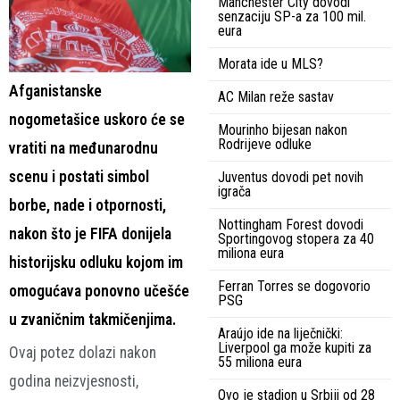
Manchester City dovodi
senzaciju SP-a za 100 mil.
eura
Morata ide u MLS?
Afganistanske
AC Milan reže sastav
nogometašice uskoro će se
Mourinho bijesan nakon
Rodrijeve odluke
vratiti na međunarodnu
scenu i postati simbol
Juventus dovodi pet novih
igrača
borbe, nade i otpornosti,
Nottingham Forest dovodi
nakon što je FIFA donijela
Sportingovog stopera za 40
miliona eura
historijsku odluku kojom im
Ferran Torres se dogovorio
omogućava ponovno učešće
PSG
u zvaničnim takmičenjima.
Araújo ide na liječnički:
Liverpool ga može kupiti za
Ovaj potez dolazi nakon
55 miliona eura
godina neizvjesnosti,
Ovo je stadion u Srbiji od 28