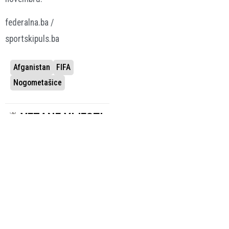
federalna.ba /
sportskipuls.ba
Afganistan
FIFA
Nogometašice
VEZANE VIJESTI
DOK JE BIO
PRINC OPTUŽIO
GENERALNI
INFANTINA ZA
SEKRETAR
UCJENU
Predsjednik
Hvali se
FIFA-e negira
milijardama, a
tvrdnju da je
još nas nije
UEFA platila
isplatio
navodnoj
5.08.2026.
Nogomet
“ljubavnici”
8.08.2026.
Nogomet