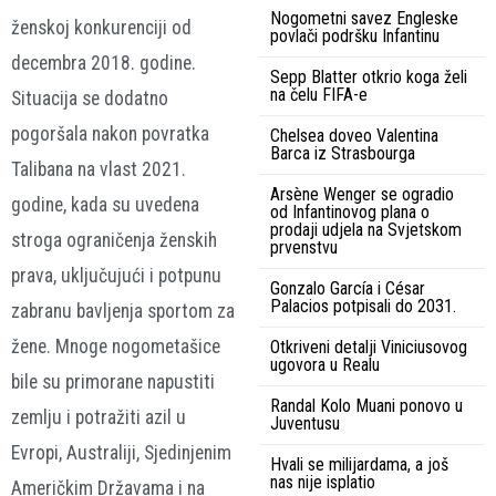
Nogometni savez Engleske
ženskoj konkurenciji od
povlači podršku Infantinu
decembra 2018. godine.
Sepp Blatter otkrio koga želi
na čelu FIFA-e
Situacija se dodatno
pogoršala nakon povratka
Chelsea doveo Valentina
Barca iz Strasbourga
Talibana
na vlast 2021.
Arsène Wenger se ogradio
godine, kada su uvedena
od Infantinovog plana o
prodaji udjela na Svjetskom
stroga ograničenja ženskih
prvenstvu
prava, uključujući i potpunu
Gonzalo García i César
Palacios potpisali do 2031.
zabranu bavljenja sportom za
žene. Mnoge nogometašice
Otkriveni detalji Viniciusovog
ugovora u Realu
bile su primorane napustiti
Randal Kolo Muani ponovo u
zemlju i potražiti azil u
Juventusu
Evropi, Australiji, Sjedinjenim
Hvali se milijardama, a još
nas nije isplatio
Američkim Državama i na