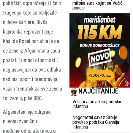
političkih ograničenja i ličnih
miliona eura kojim se Vučić
ponosi
tragedija koje su obilježile
njihove karijere. Bivša
kapitenka reprezentacije
Khalida Popal
poručila je da
će žene iz Afganistana sada
postati “simbol otpornosti”,
naglašavajući da ova odluka
nadilazi sport i predstavlja
važan trenutak za sve žene u
NAJČITANIJE
toj zemlji, piše BBC.
Vels prvi povukao podršku
Infantinu
Afganistan nije odigrao
Nogometni savez Srbije
nijednu zvaničnu
povukao podršku Gianniju
Infantinu
međunarodnu utakmicu u