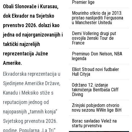
Premier lige
Obali Slonovače i Kurasau,
Mourinho otkrio da je 2013.
dok Ekvador na Svjetsko
pristao naslijediti Fergusona
u Manchester Unitedu
prvenstvo 2026. dolazi kao
Demi Vollering drugi put
jedna od najorganizovanijih i
osvojila ženski Tour de
France
taktički najzrelijih
reprezentacija Južne
Preminuo Don Nelson, NBA
legenda
Amerike.
Elliot Stroud novi fudbaler
Ekvadorska reprezentacija u
Hull Cityja
Sjedinjene Američke Države,
Održano 12. izdanje
takmičenja Bentbaša Cliff
Kanadu i Meksiko stiže s
Diving
reputacijom jednog od
Zrinjski pobjedom otvorio
novu sezonu WWin lige BiH
najopasnijih „tamnih konja“
Svjetskog prvenstva 2026.
Borac savladao Velež na
startu prvenstva
godine. Popularna „La Tri“