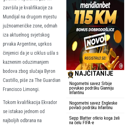
završila je kvalifikacije za
Mundijal na drugom mjestu
južnoameričke zone, odmah
iza aktuelnog svjetskog
prvaka Argentine, uprkos
činjenici da je u ciklus ušla s
kaznenim oduzimanjem
bodova zbog slučaja Byron
NAJČITANIJE
Castillo, piše za The Guardian
Nogometni savez Srbije
povukao podršku Gianniju
Francisco Limongi
.
Infantinu
Tokom kvalifikacija Ekvador
Nogometni savez Engleske
povlači podršku Infantinu
se istakao jednom od
Sepp Blatter otkrio koga želi
najboljih odbrana na
na čelu FIFA-e