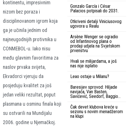
kontinentu, impresivnim
Gonzalo García i César
Palacios potpisali do 2031.
nizom bez poraza i
disciplinovanom igrom koja
Otkriveni detalji Viniciusovog
ugovora u Realu
ga je učinila jednim od
Arsène Wenger se ogradio
najneugodnijih protivnika u
od Infantinovog plana o
prodaji udjela na Svjetskom
CONMEBOL-u. Iako nisu
prvenstvu
među glavnim favoritima za
Hvali se milijardama, a još
nas nije isplatio
naslov prvaka svijeta,
Ekvadorci vjeruju da
Leao ostaje u Milanu?
posjeduju kvalitet za još
Baresijev sprovod: Hiljade
navijača, Van Basten,
jedan veliki rezultat, poput
Savićević, Seedorf, Baggio…
plasmana u osminu finala koji
Čak devet klubova kreće u
sezonu s novim menadžerom
su ostvarili na Mundijalu
na klupi
2006. godine u Njemačkoj.