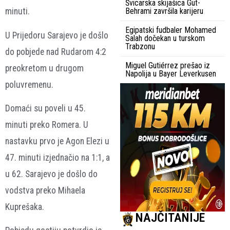
Švicarska skijašica Gut-
minuti.
Behrami završila karijeru
Egipatski fudbaler Mohamed
U Prijedoru Sarajevo je došlo
Salah dočekan u turskom
Trabzonu
do pobjede nad Rudarom 4:2
Miguel Gutiérrez prešao iz
preokretom u drugom
Napolija u Bayer Leverkusen
poluvremenu.
Domaći su poveli u 45.
minuti preko Romera. U
nastavku prvo je Agon Elezi u
47. minuti izjednačio na 1:1, a
u 62. Sarajevo je došlo do
vodstva preko Mihaela
Kuprešaka.
NAJČITANIJE