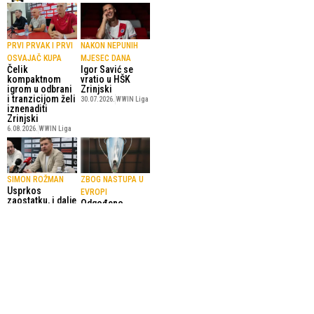
PRVI PRVAK I PRVI
NAKON NEPUNIH
OSVAJAČ KUPA
MJESEC DANA
Čelik
Igor Savić se
kompaktnom
vratio u HŠK
igrom u odbrani
Zrinjski
i tranzicijom želi
30.07.2026.
WWIN Liga
iznenaditi
Zrinjski
6.08.2026.
WWIN Liga
SIMON ROŽMAN
ZBOG NASTUPA U
Usprkos
EVROPI
zaostatku, i dalje
Odgođeno
je sve u našim
odigravanje
rukama
Superkupa
29.07.2026.
Bosne i
Konferencijska liga
Hercegovine
29.07.2026.
WWIN Liga
SportskiPuls.ba
© Copyright - VICOBA d.o.o. 2024.
Uvjeti korištenja
Kontakt