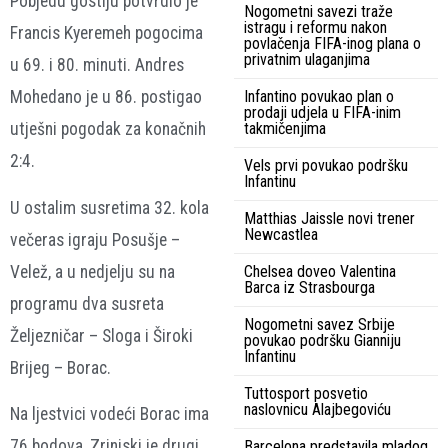
Pobjedu gostiju potvrdio je
Nogometni savezi traže
istragu i reformu nakon
Francis Kyeremeh pogocima
povlačenja FIFA-inog plana o
privatnim ulaganjima
u 69. i 80. minuti. Andres
Infantino povukao plan o
Mohedano je u 86. postigao
prodaji udjela u FIFA-inim
takmičenjima
utješni pogodak za konačnih
2:4.
Vels prvi povukao podršku
Infantinu
U ostalim susretima 32. kola
Matthias Jaissle novi trener
Newcastlea
večeras igraju Posušje –
Velež, a u nedjelju su na
Chelsea doveo Valentina
Barca iz Strasbourga
programu dva susreta
Nogometni savez Srbije
Željezničar – Sloga i Široki
povukao podršku Gianniju
Infantinu
Brijeg – Borac.
Tuttosport posvetio
naslovnicu Alajbegoviću
Na ljestvici vodeći Borac ima
76 bodova, Zrinjski je drugi
Barcelona predstavila mladog