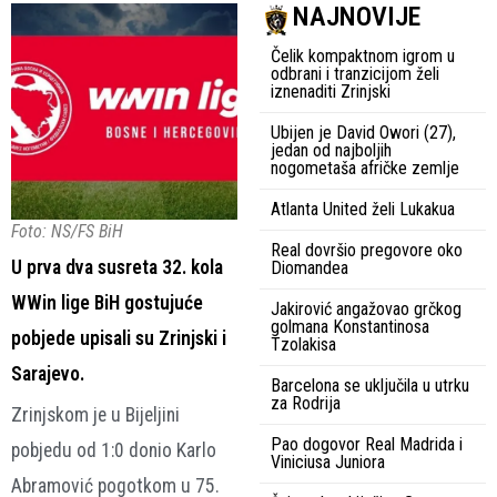
NAJNOVIJE
Čelik kompaktnom igrom u
odbrani i tranzicijom želi
iznenaditi Zrinjski
Ubijen je David Owori (27),
jedan od najboljih
nogometaša afričke zemlje
Atlanta United želi Lukakua
Foto: NS/FS BiH
Real dovršio pregovore oko
U prva dva susreta 32. kola
Diomandea
WWin lige BiH gostujuće
Jakirović angažovao grčkog
golmana Konstantinosa
pobjede upisali su Zrinjski i
Tzolakisa
Sarajevo.
Barcelona se uključila u utrku
za Rodrija
Zrinjskom je u Bijeljini
Pao dogovor Real Madrida i
pobjedu od 1:0 donio Karlo
Viniciusa Juniora
Abramović pogotkom u 75.