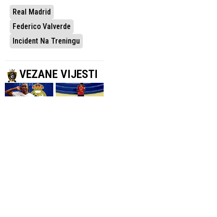
Real Madrid
Federico Valverde
Incident Na Treningu
VEZANE VIJESTI
ATHLETIC
THE ATHLETIC
Real dovršio
Barcelona se
pregovore oko
uključila u utrku
Diomandea
za Rodrija
6.08.2026.
La Liga
6.08.2026.
La Liga
OTKRIVENI DETALJI
PRAVA NA IMIDŽ I
UGOVORA I PLATA
BUDUĆNOST U
Pao dogovor
KLUBU
Real Madrida i
Otkriveni detalji
Viniciusa
Viniciusovog
Juniora
ugovora u Realu