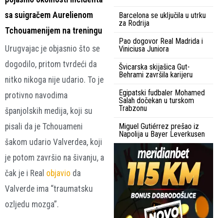
sa suigračem Aurelienom
Barcelona se uključila u utrku
za Rodrija
Tchouamenijem na treningu
Pao dogovor Real Madrida i
Urugvajac je objasnio što se
Viniciusa Juniora
dogodilo, pritom tvrdeći da
Švicarska skijašica Gut-
Behrami završila karijeru
nitko nikoga nije udario. To je
Egipatski fudbaler Mohamed
protivno navodima
Salah dočekan u turskom
Trabzonu
španjolskih medija, koji su
pisali da je Tchouameni
Miguel Gutiérrez prešao iz
Napolija u Bayer Leverkusen
šakom udario Valverdea, koji
je potom završio na šivanju, a
čak je i Real
objavio
da
Valverde ima “traumatsku
ozljedu mozga”.