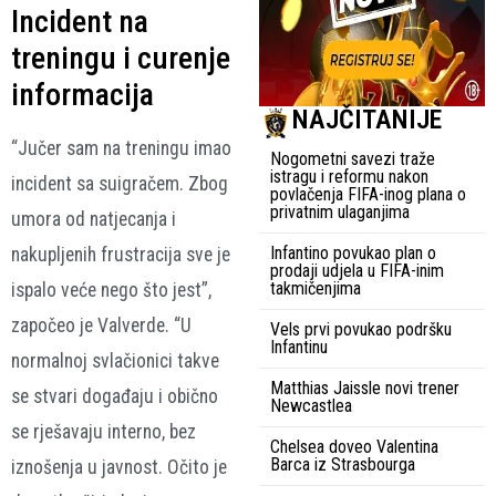
Incident na
treningu i curenje
informacija
NAJČITANIJE
“Jučer sam na treningu imao
Nogometni savezi traže
istragu i reformu nakon
incident sa suigračem. Zbog
povlačenja FIFA-inog plana o
privatnim ulaganjima
umora od natjecanja i
Infantino povukao plan o
nakupljenih frustracija sve je
prodaji udjela u FIFA-inim
takmičenjima
ispalo veće nego što jest”,
započeo je Valverde. “U
Vels prvi povukao podršku
Infantinu
normalnoj svlačionici takve
Matthias Jaissle novi trener
se stvari događaju i obično
Newcastlea
se rješavaju interno, bez
Chelsea doveo Valentina
Barca iz Strasbourga
iznošenja u javnost. Očito je