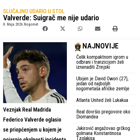
SLUČAJNO UDARIO U STOL
Valverde: Suigrač me nije udario
8. Maja 2026.
Nogomet
NAJNOVIJE
Čelik kompaktnom igrom u
odbrani i tranzicijom želi
iznenaditi Zrinjski
Ubijen je David Owori (27),
jedan od najboljih
nogometaša afričke zemlje
Atlanta United želi Lukakua
Veznjak Real Madrida
Real dovršio pregovore oko
Diomandea
Federico Valverde oglasio
Jakirović angažovao grčkog
se priopćenjem u kojem je
golmana Konstantinosa
Tzolakisa
pojasnio okolnosti incidenta