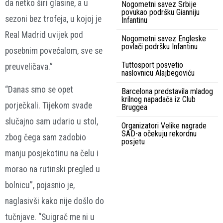
da netko širi glasine, a u
Nogometni savez Srbije
povukao podršku Gianniju
sezoni bez trofeja, u kojoj je
Infantinu
Real Madrid uvijek pod
Nogometni savez Engleske
povlači podršku Infantinu
posebnim povećalom, sve se
Tuttosport posvetio
preuveličava.”
naslovnicu Alajbegoviću
“Danas smo se opet
Barcelona predstavila mladog
krilnog napadača iz Club
porječkali. Tijekom svađe
Bruggea
slučajno sam udario u stol,
Organizatori Velike nagrade
SAD-a očekuju rekordnu
zbog čega sam zadobio
posjetu
manju posjekotinu na čelu i
morao na rutinski pregled u
bolnicu”, pojasnio je,
naglasivši kako nije došlo do
tučnjave. “Suigrač me ni u