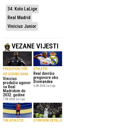
34. Kolo LaLige
Real Madrid
Vinicius Junior
VEZANE VIJESTI
PREGOVORI VIŠE
ATHLETIC
Real dovršio
OD GODINU DANA
pregovore oko
Vinicius
Diomandea
produžio ugovor
6.08.2026.
La Liga
sa Real
Madridom do
2032. godine
7.08.2026.
La Liga
THE ATHLETIC
OTKRIVENI DETALJI
Barcelona se
UGOVORA I PLATA
uključila u utrku