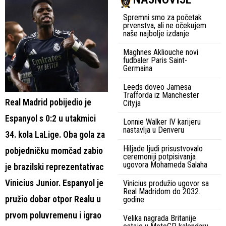
Spremni smo za početak
prvenstva, ali ne očekujem
naše najbolje izdanje
Maghnes Akliouche novi
fudbaler Paris Saint-
Germaina
Leeds doveo Jamesa
Trafforda iz Manchester
Real Madrid pobijedio je
Cityja
Espanyol s 0:2 u utakmici
Lonnie Walker IV karijeru
nastavlja u Denveru
34. kola LaLige. Oba gola za
Hiljade ljudi prisustvovalo
pobjedničku momčad zabio
ceremoniji potpisivanja
ugovora Mohameda Salaha
je brazilski reprezentativac
Vinicius Junior. Espanyol je
Vinicius produžio ugovor sa
Real Madridom do 2032.
pružio dobar otpor Realu u
godine
prvom poluvremenu i igrao
Velika nagrada Britanije