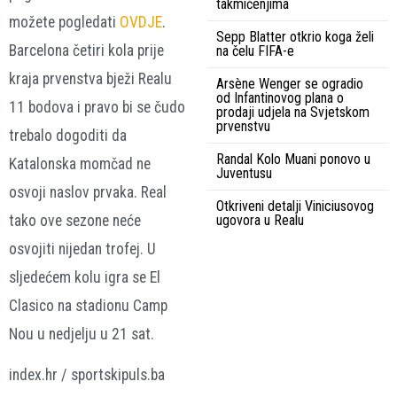
takmičenjima
možete pogledati
OVDJE
.
Sepp Blatter otkrio koga želi
Barcelona četiri kola prije
na čelu FIFA-e
kraja prvenstva bježi Realu
Arsène Wenger se ogradio
od Infantinovog plana o
11 bodova i pravo bi se čudo
prodaji udjela na Svjetskom
prvenstvu
trebalo dogoditi da
Randal Kolo Muani ponovo u
Katalonska momčad ne
Juventusu
osvoji naslov prvaka. Real
Otkriveni detalji Viniciusovog
ugovora u Realu
tako ove sezone neće
osvojiti nijedan trofej. U
sljedećem kolu igra se El
Clasico na stadionu Camp
Nou u nedjelju u 21 sat.
index.hr / sportskipuls.ba