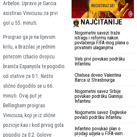
Arbeloe. Upravo je Garcia
asistirao Viniciusu za prvi
NAJČITANIJE
gol u 55. minuti.
Nogometni savezi traže
Proigrao ga je na lijevom
istragu i reformu nakon
povlačenja FIFA-inog plana o
krilu, a Brazilac je jednim
privatnim ulaganjima
potezom izbacio dvojicu
Vels prvi povukao podršku
Infantinu
braniča Espanyola te pogodio
Chelsea doveo Valentina
od stative za 0:1. Nešto
Barca iz Strasbourga
slično dogodilo se u 66.
Nogometni savez Srbije
minuti. Ovaj put je
povukao podršku Gianniju
Infantinu
Bellingham proigrao
Nogometni savez Engleske
Viniciusa, koji je iz slične
povlači podršku Infantinu
pozicije kao i kod prvog gola
Infantino povukao plan o
prodaji udjela u FIFA-inim
pogodio za 0:2. Golove