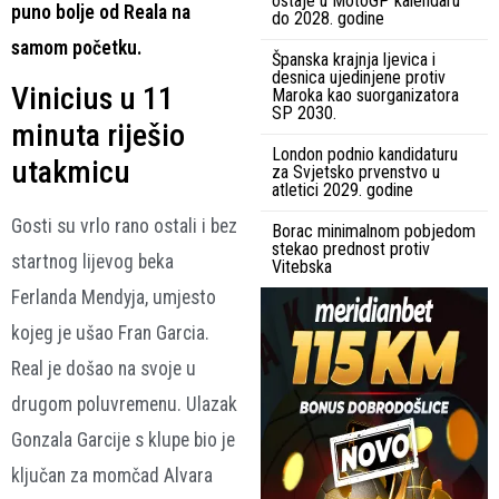
ostaje u MotoGP kalendaru
puno bolje od Reala na
do 2028. godine
samom početku.
Španska krajnja ljevica i
desnica ujedinjene protiv
Vinicius u 11
Maroka kao suorganizatora
SP 2030.
minuta riješio
London podnio kandidaturu
utakmicu
za Svjetsko prvenstvo u
atletici 2029. godine
Gosti su vrlo rano ostali i bez
Borac minimalnom pobjedom
stekao prednost protiv
startnog lijevog beka
Vitebska
Ferlanda Mendyja, umjesto
kojeg je ušao Fran Garcia.
Real je došao na svoje u
drugom poluvremenu. Ulazak
Gonzala Garcije s klupe bio je
ključan za momčad Alvara