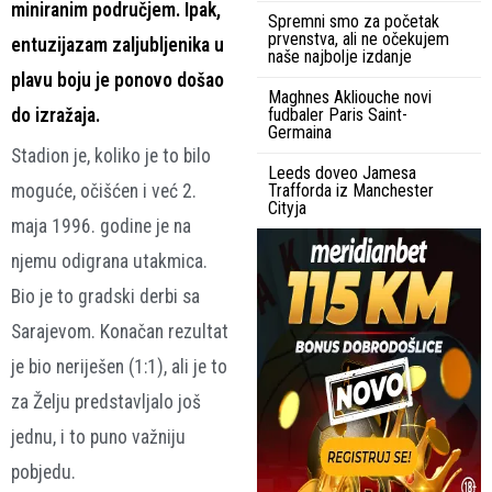
miniranim područjem. Ipak,
Spremni smo za početak
prvenstva, ali ne očekujem
entuzijazam zaljubljenika u
naše najbolje izdanje
plavu boju je ponovo došao
Maghnes Akliouche novi
do izražaja.
fudbaler Paris Saint-
Germaina
Stadion je, koliko je to bilo
Leeds doveo Jamesa
moguće, očišćen i već 2.
Trafforda iz Manchester
Cityja
maja 1996. godine je na
njemu odigrana utakmica.
Bio je to gradski derbi sa
Sarajevom. Konačan rezultat
je bio neriješen (1:1), ali je to
za Želju predstavljalo još
jednu, i to puno važniju
pobjedu.