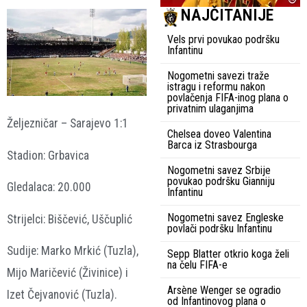
NAJČITANIJE
Vels prvi povukao podršku
Infantinu
Nogometni savezi traže
istragu i reformu nakon
povlačenja FIFA-inog plana o
privatnim ulaganjima
Željezničar – Sarajevo 1:1
Chelsea doveo Valentina
Barca iz Strasbourga
Stadion: Grbavica
Nogometni savez Srbije
povukao podršku Gianniju
Gledalaca: 20.000
Infantinu
Nogometni savez Engleske
Strijelci: Biščević, Uščuplić
povlači podršku Infantinu
Sudije: Marko Mrkić (Tuzla),
Sepp Blatter otkrio koga želi
na čelu FIFA-e
Mijo Maričević (Živinice) i
Arsène Wenger se ogradio
Izet Čejvanović (Tuzla).
od Infantinovog plana o