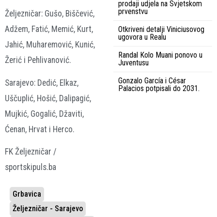
prodaji udjela na Svjetskom
prvenstvu
Željezničar: Gušo, Biščević,
Adžem, Fatić, Memić, Kurt,
Otkriveni detalji Viniciusovog
ugovora u Realu
Jahić, Muharemović, Kunić,
Randal Kolo Muani ponovo u
Žerić i Pehlivanović.
Juventusu
Gonzalo García i César
Sarajevo: Dedić, Elkaz,
Palacios potpisali do 2031.
Uščuplić, Hošić, Dalipagić,
Mujkić, Gogalić, Džaviti,
Ćenan, Hrvat i Herco.
FK Željezničar /
sportskipuls.ba
Grbavica
Željezničar - Sarajevo