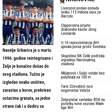
Liverpool poslao ponudu
tešku 115 miliona eura za
Barcolu
Clippersima prijete
drakonske kazne zbog
Leonarda
U-16 reprezentacija BiH
upisala poraz protiv Švedske
Naselje Grbavica je u martu
Skupština NK Čelik podržala
1996. godine reintegrisano i
izgradnju Nacionalnog
stadiona
Željo je konačno došao do
Miljanović i Suljić ostale bez
svog stadiona. Tužno je
polufinala na 100 m
izgledao onako uništen,
Faris Dževahirić novi
zarastao u korov, prekriven
nogometaš Veleža
ostacima granata, sa jedne
Željezničar savladao BSK na
početku nove sezone Wwin
strane čak i u dodiru sa
lige BiH