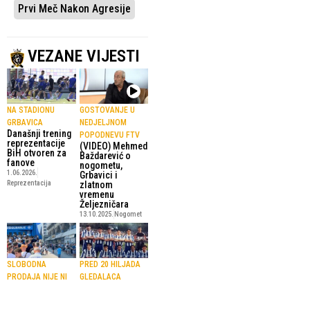
Prvi Meč Nakon Agresije
VEZANE VIJESTI
NA STADIONU
GOSTOVANJE U
GRBAVICA
NEDJELJNOM
Današnji trening
POPODNEVU FTV
reprezentacije
(VIDEO) Mehmed
BiH otvoren za
Baždarević o
fanove
nogometu,
1.06.2026.
Grbavici i
Reprezentacija
zlatnom
vremenu
Željezničara
13.10.2025.
Nogomet
SLOBODNA
PRED 20 HILJADA
PRODAJA NIJE NI
GLEDALACA
Na današnji dan
POČELA
odigrana je prva
Stotine navijača
utakmica na