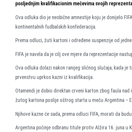
posljednjim kvalifikacionim mečevima svojih reprezenta
Ova odluka dio je neobične amnestije koju je donijelo FIFA 
kontinentalnih fudbalskih konfederacija.
Prema odluci, žuti kartoni i određene suspenzije od jedne il
FIFA je navela da je cilj ove mjere da reprezentacije nast
Ova odluka dolazi nakon ranijeg sličnog slučaja, kada j
prvenstvu uprkos kazni iz kvalifikacija.
Otamendi je dobio direktan crveni karton zbog faula nad i
žutog kartona poslije oštrog starta u meču Argentina – 
Njihove kazne će sada, prema odluci FIFA, morati da bud
Argentina počinje odbranu titule protiv Alžira 16. juna u
K