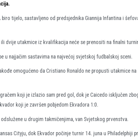
cija.
biro tijelo, sastavljeno od predsjednika Giannija Infantina i šefov
i dvije utakmice iz kvalifikacija neće se prenositi na finalni turnir
upe u najjačim sastavima na najvećoj svjetskoj fudbalskoj sceni.
e takođe omogućeno da Cristiano Ronaldo ne propusti utakmice n
gračem koji je izlazio sam pred gol, dok je Caicedo isključen zb
Ekvador koji je završen pobjedom Ekvadora 1:0.
u odslužene u drugim takmičenjima, van Svjetskog prvenstva.
ansas Cityju
, dok Ekvador počinje turnir 14. juna u
Philadelphiji
pr