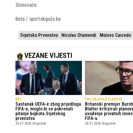
Slonovače.
Beta / sportskipuls.ba
Svjetsko Prvenstvo
Nicolas Otamendi
Moises Caicedo
VEZANE VIJESTI
BBC
FIFA OBJAVILA PLANOVE
Sastanak UEFA-e zbog prijedloga
Britanski premijer Burn
FIFA-e, moglo bi se pokrenuti
Blatter kritizirali planov
pitanje bojkota Svjetskog
uvođenje privatnih inves
prvenstva
FIFA-u
29.07.2026.
Nogomet
29.07.2026.
Nogomet