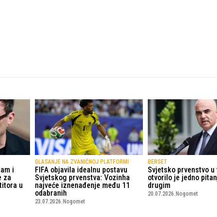
GLASANJE NA ZVANIČNOJ PLATFORMI
BERSET
ham i
FIFA objavila idealnu postavu
Svjetsko prvenstvo u
e za
Svjetskog prvenstva: Vozinha
otvorilo je jedno pita
titora u
najveće iznenađenje među 11
drugim
odabranih
20.07.2026.
Nogomet
23.07.2026.
Nogomet