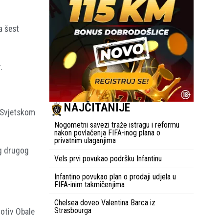
a šest
.
NAJČITANIJE
a Svjetskom
Nogometni savezi traže istragu i reformu
nakon povlačenja FIFA-inog plana o
privatnim ulaganjima
og drugog
Vels prvi povukao podršku Infantinu
Infantino povukao plan o prodaji udjela u
FIFA-inim takmičenjima
Chelsea doveo Valentina Barca iz
Strasbourga
otiv Obale