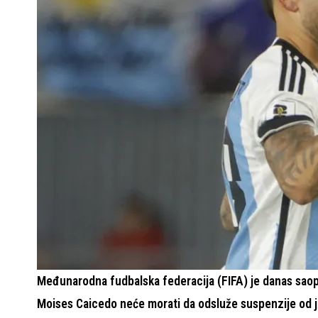
Međunarodna fudbalska federacija (FIFA) je danas saopš
Moises Caicedo neće morati da odsluže suspenzije od je