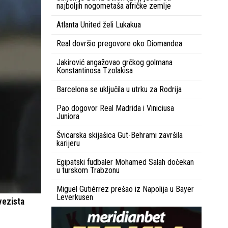
najboljih nogometaša afričke zemlje
Atlanta United želi Lukakua
Real dovršio pregovore oko Diomandea
Jakirović angažovao grčkog golmana
Konstantinosa Tzolakisa
Barcelona se uključila u utrku za Rodrija
Pao dogovor Real Madrida i Viniciusa
Juniora
Švicarska skijašica Gut-Behrami završila
karijeru
Egipatski fudbaler Mohamed Salah dočekan
u turskom Trabzonu
Miguel Gutiérrez prešao iz Napolija u Bayer
Leverkusen
vezista