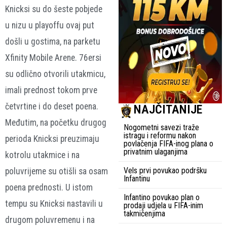
Knicksi su do šeste pobjede
u nizu u playoffu ovaj put
došli u gostima, na parketu
Xfinity Mobile Arene. 76ersi
su odlično otvorili utakmicu,
imali prednost tokom prve
četvrtine i do deset poena.
NAJČITANIJE
Međutim, na početku drugog
Nogometni savezi traže
istragu i reformu nakon
perioda Knicksi preuzimaju
povlačenja FIFA-inog plana o
privatnim ulaganjima
kotrolu utakmice i na
Vels prvi povukao podršku
poluvrijeme su otišli sa osam
Infantinu
poena prednosti. U istom
Infantino povukao plan o
tempu su Knicksi nastavili u
prodaji udjela u FIFA-inim
takmičenjima
drugom poluvremenu i na