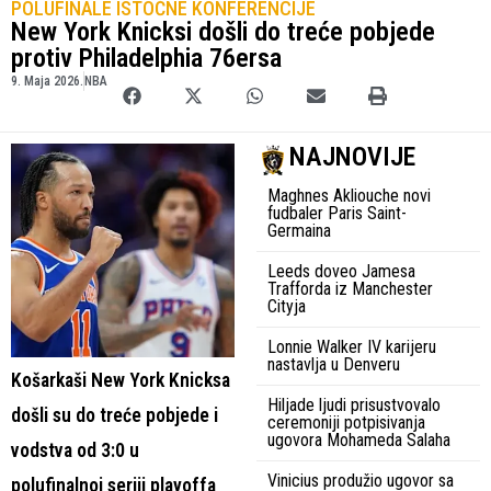
POLUFINALE ISTOČNE KONFERENCIJE
New York Knicksi došli do treće pobjede
protiv Philadelphia 76ersa
9. Maja 2026.
NBA
NAJNOVIJE
Maghnes Akliouche novi
fudbaler Paris Saint-
Germaina
Leeds doveo Jamesa
Trafforda iz Manchester
Cityja
Lonnie Walker IV karijeru
nastavlja u Denveru
Košarkaši New York Knicksa
Hiljade ljudi prisustvovalo
došli su do treće pobjede i
ceremoniji potpisivanja
ugovora Mohameda Salaha
vodstva od 3:0 u
Vinicius produžio ugovor sa
polufinalnoj seriji playoffa