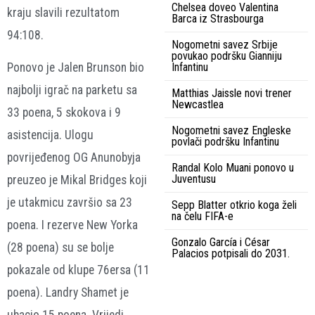
Chelsea doveo Valentina
kraju slavili rezultatom
Barca iz Strasbourga
94:108.
Nogometni savez Srbije
povukao podršku Gianniju
Infantinu
Ponovo je Jalen Brunson bio
najbolji igrač na parketu sa
Matthias Jaissle novi trener
Newcastlea
33 poena, 5 skokova i 9
Nogometni savez Engleske
asistencija. Ulogu
povlači podršku Infantinu
povrijeđenog OG Anunobyja
Randal Kolo Muani ponovo u
Juventusu
preuzeo je Mikal Bridges koji
je utakmicu završio sa 23
Sepp Blatter otkrio koga želi
na čelu FIFA-e
poena. I rezerve New Yorka
Gonzalo García i César
(28 poena) su se bolje
Palacios potpisali do 2031.
pokazale od klupe 76ersa (11
poena). Landry Shamet je