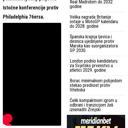
Real Madridom do 2032.
godine
Istočne konferencije protiv
Philadelphia 76ersa.
Velika nagrada Britanije
ostaje u MotoGP kalendaru
do 2028. godine
Španska krajnja ljevica i
desnica ujedinjene protiv
Maroka kao suorganizatora
SP 2030.
London podnio kandidaturu
za Svjetsko prvenstvo u
atletici 2029. godine
Borac minimalnom pobjedom
stekao prednost protiv
Vitebska
Čelik kompaktnom igrom u
odbrani i tranzicijom želi
iznenaditi Zrinjski