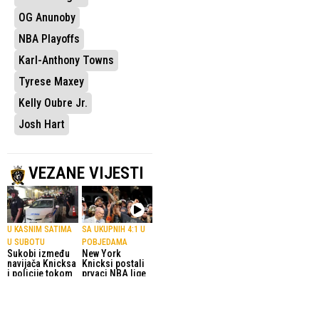
OG Anunoby
NBA Playoffs
Karl-Anthony Towns
Tyrese Maxey
Kelly Oubre Jr.
Josh Hart
VEZANE VIJESTI
U KASNIM SATIMA
SA UKUPNIH 4:1 U
U SUBOTU
POBJEDAMA
Sukobi između
New York
navijača Knicksa
Knicksi postali
i policije tokom
prvaci NBA lige
proslave
nakon 53 godine
šampionske
čekanja
titule
14.06.2026.
NBA
14.06.2026.
NBA