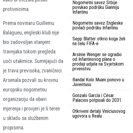
Nogometni savez Srbije
povukao podršku Gianniju
protivnicima.
Infantinu
Prema novinaru Guillemu
Nogometni savez Engleske
povlači podršku Infantinu
Balagueu, engleski klub nije
Sepp Blatter otkrio koga želi
bio zadovoljan stanjem
na čelu FIFA-e
travnjaka tokom pregleda
Arsène Wenger se ogradio
od Infantinovog plana o
uoči utakmice. Sumnjajući da
prodaji udjela na Svjetskom
prvenstvu
je trava previsoka, zvaničnici
Randal Kolo Muani ponovo u
Arsenala pozvali su krovnu
Juventusu
europsku nogometnu
Gonzalo García i César
organizaciju da obavi
Palacios potpisali do 2031.
mjerenja i provjeri je li teren
Otkriveni detalji Viniciusovog
ugovora u Realu
u skladu sa službenim
propisima.