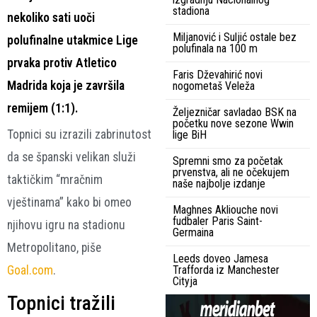
stadiona
nekoliko sati uoči
Miljanović i Suljić ostale bez
polufinalne utakmice Lige
polufinala na 100 m
prvaka protiv Atletico
Faris Dževahirić novi
Madrida koja je završila
nogometaš Veleža
remijem (1:1).
Željezničar savladao BSK na
početku nove sezone Wwin
Topnici su izrazili zabrinutost
lige BiH
da se španski velikan služi
Spremni smo za početak
prvenstva, ali ne očekujem
taktičkim “mračnim
naše najbolje izdanje
vještinama” kako bi omeo
Maghnes Akliouche novi
fudbaler Paris Saint-
njihovu igru na stadionu
Germaina
Metropolitano, piše
Leeds doveo Jamesa
Goal.com
.
Trafforda iz Manchester
Cityja
Topnici tražili