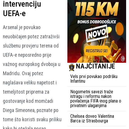
intervenciju
UEFA-e
Arsenal je povukao
neuobičajen potez zatraživši
službenu provjeru terena od
UEFA-e neposredno prije
važnog europskog dvoboja u
NAJČITANIJE
Madridu. Ovaj potez
Vels prvi povukao podršku
Infantinu
naglašava veliku napetost i
Nogometni savezi traže
temeljitost priprema za
istragu i reformu nakon
povlačenja FIFA-inog plana o
gostovanje kod momčadi
privatnim ulaganjima
Diega Simeonea, poznate po
Chelsea doveo Valentina
tome što koristi svaku priliku
Barca iz Strasbourga
kako bi otežala posao