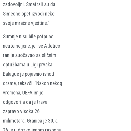
zadovoljni. Smatrali su da
Simeone opet izvodi neke
svoje mračne vještine.”
Sumnje nisu bile potpuno
neutemeljene, jer se Atletico i
ranije suočavao sa sličnim
optužbama u Ligi prvaka.
Balague je pojasnio ishod
drame, rekavši: “Nakon nekog
vremena, UEFA im je
odgovorila da je trava
zapravo visoka 26
milimetara. Granica je 30, a
26 je u dozvoljenom rasponu