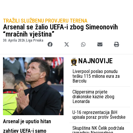
TRAŽILI SLUŽBENU PROVJERU TERENA
Arsenal se žalio UEFA-i zbog Simeonovih
“mračnih vještina”
30. Aprila 2026.
Liga Prvaka
NAJNOVIJE
Liverpool poslao ponudu
tešku 115 miliona eura za
Barcolu
Clippersima prijete
drakonske kazne zbog
Leonarda
U-16 reprezentacija BiH
upisala poraz protiv Švedske
Arsenal je uputio hitan
Skupština NK Čelik podržala
zahtjev UEFA-i samo
izgradnju Nacionalnog