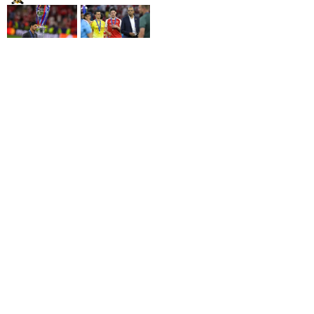
MIKEL ARTETA
DECLAN RICE
Ponosan sam na
Dali smo sve od
igrače
sebe, ovaj poraz
nas neće
31.05.2026.
Liga Prvaka
odrediti
30.05.2026.
Liga Prvaka
NA PUSKAS ARENI
FINALE LIGE
U BIDIMPEŠTI
ŠAMPIONA
Fudbaleri PSG-a
PSG ili Arsenal?
nakon boljeg
29.05.2026.
Liga Prvaka
izvođenja penala
savladali
Arsenal i
odbranili naslov
prvaka Evrope
30.05.2026.
Nogomet
SportskiPuls.ba
© Copyright - VICOBA d.o.o. 2024.
Uvjeti korištenja
Kontakt