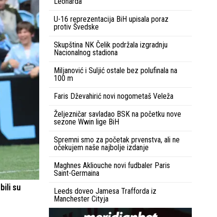
Leonarda
U-16 reprezentacija BiH upisala poraz
protiv Švedske
Skupština NK Čelik podržala izgradnju
Nacionalnog stadiona
Miljanović i Suljić ostale bez polufinala na
100 m
Faris Dževahirić novi nogometaš Veleža
Željezničar savladao BSK na početku nove
sezone Wwin lige BiH
Spremni smo za početak prvenstva, ali ne
očekujem naše najbolje izdanje
Maghnes Akliouche novi fudbaler Paris
Saint-Germaina
bili su
Leeds doveo Jamesa Trafforda iz
Manchester Cityja