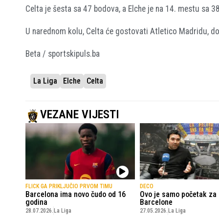
Celta je šesta sa 47 bodova, a Elche je na 14. mestu sa 38
U narednom kolu, Celta će gostovati Atletico Madridu, do
Beta / sportskipuls.ba
La Liga
Elche
Celta
VEZANE VIJESTI
FLICK GA PRIKLJUČIO PRVOM TIMU
DECO
Barcelona ima novo čudo od 16
Ovo je samo početak za 
godina
Barcelone
28.07.2026.
La Liga
27.05.2026.
La Liga