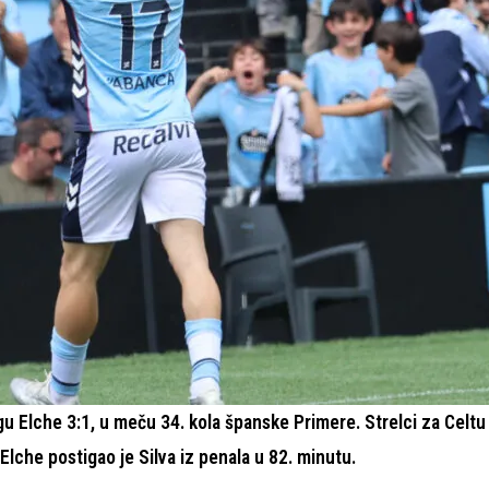
u Elche 3:1, u meču 34. kola španske Primere. Strelci za Celtu 
 Elche postigao je Silva iz penala u 82. minutu.