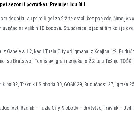
et sezoni i povratka u Premijer ligu BiH.
kom dodatku su primili gol za 2:2 te ostali bez pobjede, čime je v
m uvećao na velikih 10 bodova. Stupčanica je jedini tim koji je ov
z Gabele s 1:2, kao i Tuzla City od Igmana iz Konjica 1:2. Budućn
ici su Bratstvo i Tomislav igrali neriješeno 2:2 te u Tešnju TOŠK i
nik po 32, Travnik i Sloboda 30, GOŠK 29, Budućnost 27, Igman 25
dućnost, Radnik – Tuzla City, Sloboda – Bratstvo, Travnik – Jedi
.