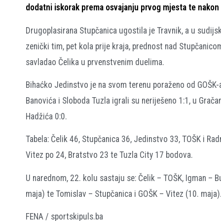
dodatni iskorak prema osvajanju prvog mjesta te nakon p
Drugoplasirana Stupčanica ugostila je Travnik, a u sudijs
zenički tim, pet kola prije kraja, prednost nad Stupčanico
savladao Čelika u prvenstvenim duelima.
Bihaćko Jedinstvo je na svom terenu poraženo od GOŠK-a i
Banovića i Sloboda Tuzla igrali su neriješeno 1:1, u Gračan
Hadžića 0:0.
Tabela: Čelik 46, Stupčanica 36, Jedinstvo 33, TOŠK i Rad
Vitez po 24, Bratstvo 23 te Tuzla City 17 bodova.
U narednom, 22. kolu sastaju se: Čelik – TOŠK, Igman – Bu
maja) te Tomislav – Stupčanica i GOŠK – Vitez (10. maja)
FENA / sportskipuls.ba