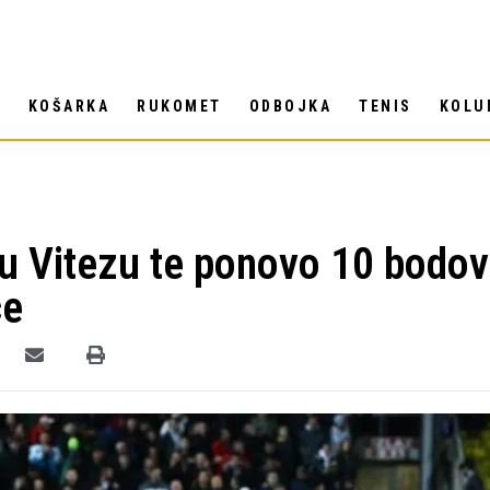
T
KOŠARKA
RUKOMET
ODBOJKA
TENIS
KOLU
a u Vitezu te ponovo 10 bodov
ce