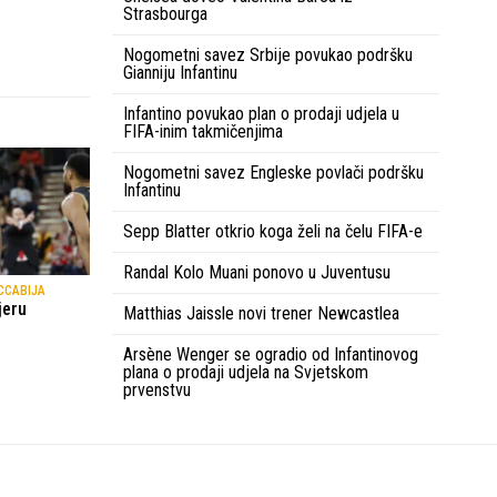
Strasbourga
Nogometni savez Srbije povukao podršku
Gianniju Infantinu
Infantino povukao plan o prodaji udjela u
FIFA-inim takmičenjima
Nogometni savez Engleske povlači podršku
Infantinu
Sepp Blatter otkrio koga želi na čelu FIFA-e
Randal Kolo Muani ponovo u Juventusu
CCABIJA
jeru
Matthias Jaissle novi trener Newcastlea
Arsène Wenger se ogradio od Infantinovog
plana o prodaji udjela na Svjetskom
prvenstvu
Uvjeti korištenja
Kontakt