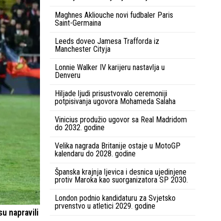
Maghnes Akliouche novi fudbaler Paris
Saint-Germaina
Leeds doveo Jamesa Trafforda iz
Manchester Cityja
Lonnie Walker IV karijeru nastavlja u
Denveru
Hiljade ljudi prisustvovalo ceremoniji
potpisivanja ugovora Mohameda Salaha
Vinicius produžio ugovor sa Real Madridom
do 2032. godine
Velika nagrada Britanije ostaje u MotoGP
kalendaru do 2028. godine
Španska krajnja ljevica i desnica ujedinjene
protiv Maroka kao suorganizatora SP 2030.
London podnio kandidaturu za Svjetsko
prvenstvo u atletici 2029. godine
u napravili