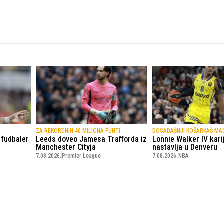
ZA REKORDNIH 40 MILIONA FUNTI
DOSADAŠNJI KOŠARKAŠ MA
 fudbaler
Leeds doveo Jamesa Trafforda iz
Lonnie Walker IV kari
Manchester Cityja
nastavlja u Denveru
7.08.2026.
Premier League
7.08.2026.
NBA
© Copyright - VICOBA d.o.o. 2024.