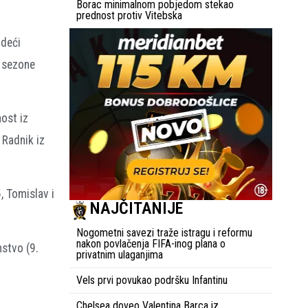
Borac minimalnom pobjedom stekao
prednost protiv Vitebska
odeći
e sezone
ost iz
 Radnik iz
, Tomislav i
NAJČITANIJE
Nogometni savezi traže istragu i reformu
nakon povlačenja FIFA-inog plana o
nstvo (9.
privatnim ulaganjima
Vels prvi povukao podršku Infantinu
Chelsea doveo Valentina Barca iz