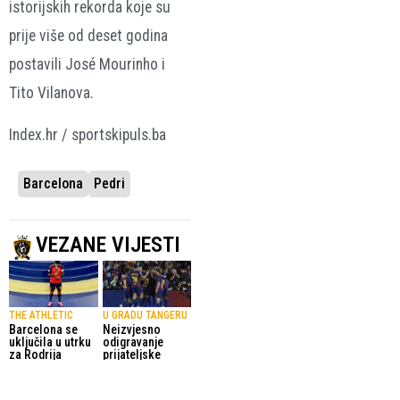
istorijskih rekorda koje su
prije više od deset godina
postavili José Mourinho i
Tito Vilanova.
Index.hr / sportskipuls.ba
Barcelona
Pedri
VEZANE VIJESTI
THE ATHLETIC
U GRADU TANGERU
Barcelona se
Neizvjesno
uključila u utrku
odigravanje
za Rodrija
prijateljske
utakmice
6.08.2026.
La Liga
nogometaša
Barcelone u