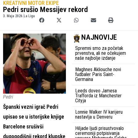
KREATIVNI MOTOR EKIPE
Pedri srušio Messijev rekord
3. Maja 2026.
La Liga
NAJNOVIJE
Spremni smo za početak
prvenstva, ali ne očekujem
naše najbolje izdanje
Maghnes Akliouche novi
fudbaler Paris Saint-
Germaina
Leeds doveo Jamesa
Trafforda iz Manchester
Pedri
Cityja
Španski vezni igrač Pedri
Lonnie Walker IV karijeru
upisao se u istorijske knjige
nastavlja u Denveru
Barcelone srušivši
Hiljade ljudi prisustvovalo
ceremoniji potpisivanja
dugogodišnji rekord klupske