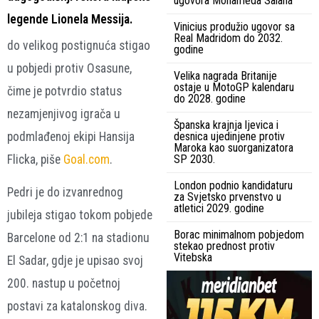
ugovora Mohameda Salaha
legende Lionela Messija.
Vinicius produžio ugovor sa
Real Madridom do 2032.
do velikog postignuća stigao
godine
u pobjedi protiv Osasune,
Velika nagrada Britanije
ostaje u MotoGP kalendaru
čime je potvrdio status
do 2028. godine
nezamjenjivog igrača u
Španska krajnja ljevica i
podmlađenoj ekipi Hansija
desnica ujedinjene protiv
Maroka kao suorganizatora
Flicka, piše
Goal.com
.
SP 2030.
London podnio kandidaturu
Pedri je do izvanrednog
za Svjetsko prvenstvo u
atletici 2029. godine
jubileja stigao tokom pobjede
Borac minimalnom pobjedom
Barcelone od 2:1 na stadionu
stekao prednost protiv
Vitebska
El Sadar, gdje je upisao svoj
200. nastup u početnoj
postavi za katalonskog diva.