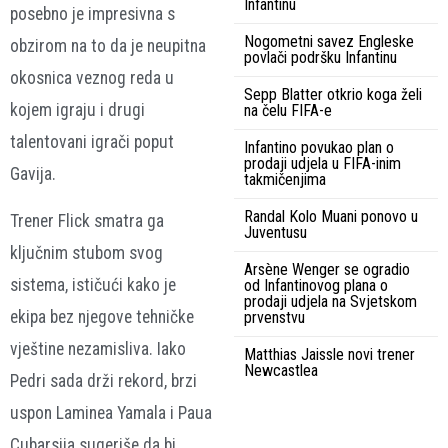
Infantinu
posebno je impresivna s
Nogometni savez Engleske
obzirom na to da je neupitna
povlači podršku Infantinu
okosnica veznog reda u
Sepp Blatter otkrio koga želi
kojem igraju i drugi
na čelu FIFA-e
talentovani igrači poput
Infantino povukao plan o
prodaji udjela u FIFA-inim
Gavija.
takmičenjima
Randal Kolo Muani ponovo u
Trener Flick smatra ga
Juventusu
ključnim stubom svog
Arsène Wenger se ogradio
sistema, ističući kako je
od Infantinovog plana o
prodaji udjela na Svjetskom
ekipa bez njegove tehničke
prvenstvu
vještine nezamisliva. Iako
Matthias Jaissle novi trener
Newcastlea
Pedri sada drži rekord, brzi
uspon Laminea Yamala i Paua
Cubarsija sugeriše da bi