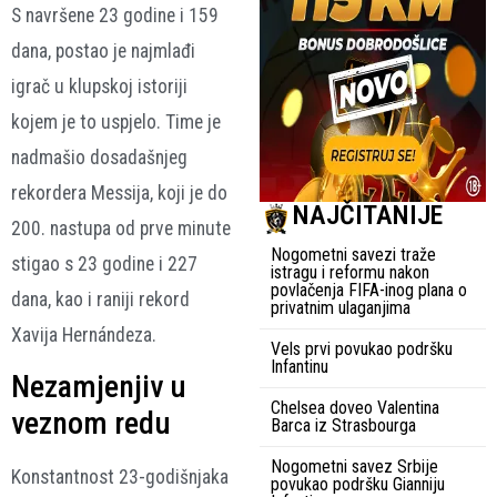
S navršene 23 godine i 159
dana, postao je najmlađi
igrač u klupskoj istoriji
kojem je to uspjelo. Time je
nadmašio dosadašnjeg
rekordera Messija, koji je do
NAJČITANIJE
200. nastupa od prve minute
Nogometni savezi traže
stigao s 23 godine i 227
istragu i reformu nakon
povlačenja FIFA-inog plana o
dana, kao i raniji rekord
privatnim ulaganjima
Xavija Hernándeza.
Vels prvi povukao podršku
Infantinu
Nezamjenjiv u
Chelsea doveo Valentina
veznom redu
Barca iz Strasbourga
Nogometni savez Srbije
Konstantnost 23-godišnjaka
povukao podršku Gianniju