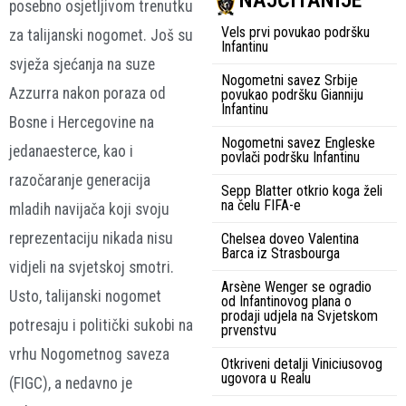
NAJČITANIJE
posebno osjetljivom trenutku
Vels prvi povukao podršku
za talijanski nogomet. Još su
Infantinu
svježa sjećanja na suze
Nogometni savez Srbije
Azzurra nakon poraza od
povukao podršku Gianniju
Infantinu
Bosne i Hercegovine na
Nogometni savez Engleske
jedanaesterce, kao i
povlači podršku Infantinu
razočaranje generacija
Sepp Blatter otkrio koga želi
na čelu FIFA-e
mladih navijača koji svoju
reprezentaciju nikada nisu
Chelsea doveo Valentina
Barca iz Strasbourga
vidjeli na svjetskoj smotri.
Arsène Wenger se ogradio
Usto, talijanski nogomet
od Infantinovog plana o
prodaji udjela na Svjetskom
potresaju i politički sukobi na
prvenstvu
vrhu Nogometnog saveza
Otkriveni detalji Viniciusovog
ugovora u Realu
(FIGC), a nedavno je