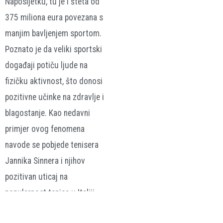
Naposljetku, tu je i šteta od
375 miliona eura povezana s
manjim bavljenjem sportom.
Poznato je da veliki sportski
događaji potiču ljude na
fizičku aktivnost, što donosi
pozitivne učinke na zdravlje i
blagostanje. Kao nedavni
primjer ovog fenomena
navode se pobjede tenisera
Jannika Sinnera i njihov
pozitivan uticaj na
popularnost tenisa u Italiji.
Index.hr / sportskipuls.ba