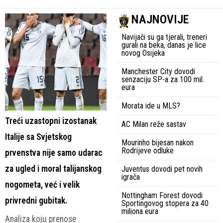
NAJNOVIJE
Navijači su ga tjerali, treneri
gurali na beka, danas je lice
novog Osijeka
Manchester City dovodi
senzaciju SP-a za 100 mil.
eura
Morata ide u MLS?
Treći uzastopni izostanak
AC Milan reže sastav
Italije sa Svjetskog
Mourinho bijesan nakon
Rodrijeve odluke
prvenstva nije samo udarac
za ugled i moral talijanskog
Juventus dovodi pet novih
igrača
nogometa, već i velik
Nottingham Forest dovodi
privredni gubitak.
Sportingovog stopera za 40
miliona eura
Analiza koju prenose