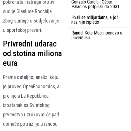
pokrenuta i istraga protiv
Gonzalo García i César
Palacios potpisali do 2031.
sudije Gianluce Rocchija
Hvali se milijardama, a još
zbog sumnje u sudjelovanje
nas nije isplatio
u sportskoj prevari.
Randal Kolo Muani ponovo u
Juventusu
Privredni udarac
od stotina miliona
eura
Prema detaljnoj analizi koju
je proveo OpenEconomics, a
prenijela La Repubblica,
izostanak sa Svjetskog
prvenstva uzrokovat će pad
domaće potražnje u iznosu