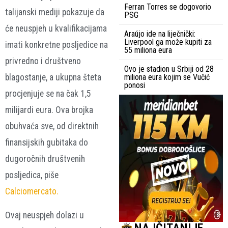
Ferran Torres se dogovorio
talijanski mediji pokazuje da
PSG
će neuspjeh u kvalifikacijama
Araújo ide na liječnički:
Liverpool ga može kupiti za
imati konkretne posljedice na
55 miliona eura
privredno i društveno
Ovo je stadion u Srbiji od 28
blagostanje, a ukupna šteta
miliona eura kojim se Vučić
ponosi
procjenjuje se na čak 1,5
milijardi eura. Ova brojka
obuhvaća sve, od direktnih
finansijskih gubitaka do
dugoročnih društvenih
posljedica, piše
Calciomercato.
Ovaj neuspjeh dolazi u