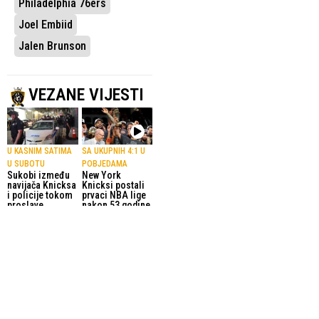
Philadelphia 76ers
Joel Embiid
Jalen Brunson
VEZANE VIJESTI
U KASNIM SATIMA
SA UKUPNIH 4:1 U
U SUBOTU
POBJEDAMA
Sukobi između
New York
navijača Knicksa
Knicksi postali
i policije tokom
prvaci NBA lige
proslave
nakon 53 godine
šampionske
čekanja
titule
14.06.2026.
NBA
14.06.2026.
NBA
ČUDO U NEW
U UZBUDLJIVOJ
YORKU
ZAVRŠNICI
Nevjerojatan
New York Knicks