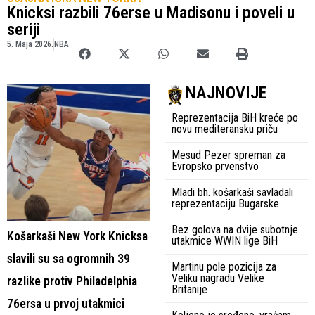
Knicksi razbili 76erse u Madisonu i poveli u
seriji
5. Maja 2026.
NBA
NAJNOVIJE
Reprezentacija BiH kreće po
novu mediteransku priču
Mesud Pezer spreman za
Evropsko prvenstvo
Mladi bh. košarkaši savladali
reprezentaciju Bugarske
Bez golova na dvije subotnje
Košarkaši New York Knicksa
utakmice WWIN lige BiH
slavili su sa ogromnih 39
Martinu pole pozicija za
Veliku nagradu Velike
razlike protiv Philadelphia
Britanije
76ersa u prvoj utakmici