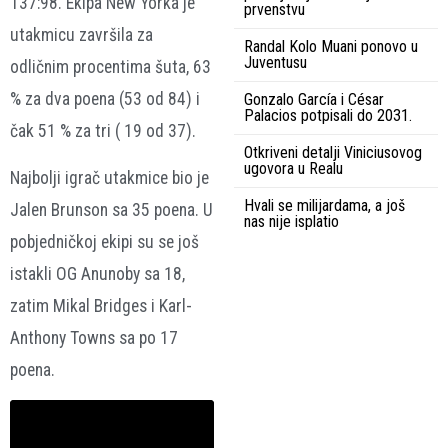
137:98. Ekipa New Yorka je
prvenstvu
utakmicu završila za
Randal Kolo Muani ponovo u
Juventusu
odličnim procentima šuta, 63
% za dva poena (53 od 84) i
Gonzalo García i César
Palacios potpisali do 2031.
čak 51 % za tri ( 19 od 37).
Otkriveni detalji Viniciusovog
ugovora u Realu
Najbolji igrač utakmice bio je
Hvali se milijardama, a još
Jalen Brunson sa 35 poena. U
nas nije isplatio
pobjedničkoj ekipi su se još
istakli OG Anunoby sa 18,
zatim Mikal Bridges i Karl-
Anthony Towns sa po 17
poena.