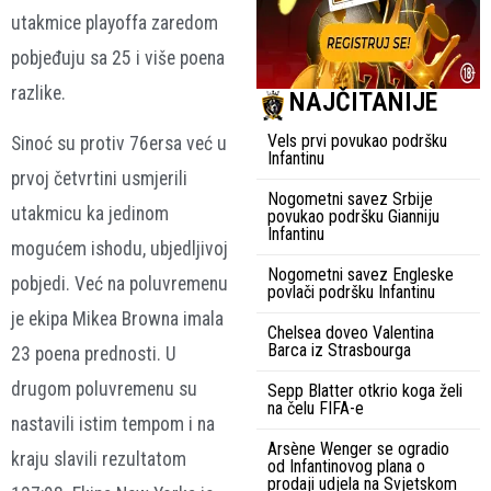
utakmice playoffa zaredom
pobjeđuju sa 25 i više poena
razlike.
NAJČITANIJE
Vels prvi povukao podršku
Sinoć su protiv 76ersa već u
Infantinu
prvoj četvrtini usmjerili
Nogometni savez Srbije
utakmicu ka jedinom
povukao podršku Gianniju
Infantinu
mogućem ishodu, ubjedljivoj
Nogometni savez Engleske
pobjedi. Već na poluvremenu
povlači podršku Infantinu
je ekipa Mikea Browna imala
Chelsea doveo Valentina
Barca iz Strasbourga
23 poena prednosti. U
drugom poluvremenu su
Sepp Blatter otkrio koga želi
na čelu FIFA-e
nastavili istim tempom i na
Arsène Wenger se ogradio
kraju slavili rezultatom
od Infantinovog plana o
prodaji udjela na Svjetskom