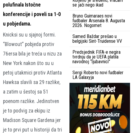
Koljeno je sređeno, vraćam
polufinala Istočne
se jači nego ikad
konferencije i poveli sa 1-0
Bruno Guimaraes novi
fudbaler Arsenala 8. Augusta
u pobjedama.
2026. Nogomet
Knicksi su u sjajnoj formi.
Samed Baždar prešao u
belgijski Sint-Truidense VV
“Blowout” pobjeda protiv
Predsjednik FIFA-e negira
76ersa bila je treća u nizu za
tvrdnju da je UEFA platila
navodnoj “ljubavnici”
New York nakon što su u
petoj utakmici protiv Atlanta
Sergi Roberto novi fudbaler
LA Galaxyja
Hawksa slavili sa 29 razlike,
a zatim u šestoj sa 51
poenom razlike. Jedinstven
je to podvig za ekipu iz
Madison Square Gardena jer
je to prvi put u historiji da tri