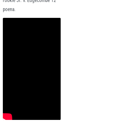
rookie Jr. V. Edgecombe 12
poena.