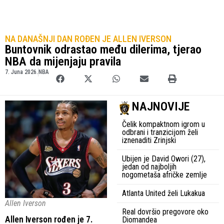
NA DANAŠNJI DAN ROĐEN JE ALLEN IVERSON
Buntovnik odrastao među dilerima, tjerao
NBA da mijenjaju pravila
7. Juna 2026.
NBA
NAJNOVIJE
Čelik kompaktnom igrom u
odbrani i tranzicijom želi
iznenaditi Zrinjski
Ubijen je David Owori (27),
jedan od najboljih
nogometaša afričke zemlje
Atlanta United želi Lukakua
Allen Iverson
Real dovršio pregovore oko
Allen Iverson rođen je 7.
Diomandea