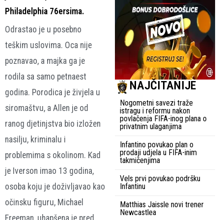
Philadelphia 76ersima.
Odrastao je u posebno
teškim uslovima. Oca nije
poznavao, a majka ga je
rodila sa samo petnaest
NAJČITANIJE
godina. Porodica je živjela u
Nogometni savezi traže
siromaštvu, a Allen je od
istragu i reformu nakon
povlačenja FIFA-inog plana o
ranog djetinjstva bio izložen
privatnim ulaganjima
nasilju, kriminalu i
Infantino povukao plan o
prodaji udjela u FIFA-inim
problemima s okolinom. Kad
takmičenjima
je Iverson imao 13 godina,
Vels prvi povukao podršku
osoba koju je doživljavao kao
Infantinu
očinsku figuru, Michael
Matthias Jaissle novi trener
Newcastlea
Freeman, uhapšena je pred