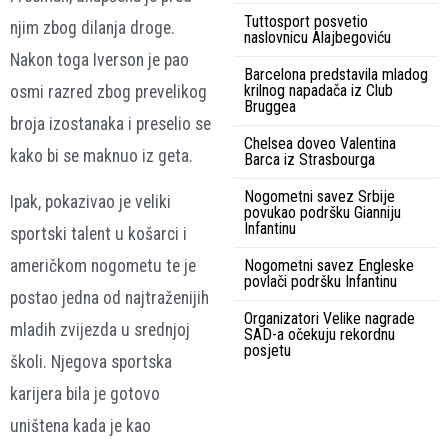
Tuttosport posvetio
njim zbog dilanja droge.
naslovnicu Alajbegoviću
Nakon toga Iverson je pao
Barcelona predstavila mladog
krilnog napadača iz Club
osmi razred zbog prevelikog
Bruggea
broja izostanaka i preselio se
Chelsea doveo Valentina
kako bi se maknuo iz geta.
Barca iz Strasbourga
Nogometni savez Srbije
Ipak, pokazivao je veliki
povukao podršku Gianniju
Infantinu
sportski talent u košarci i
Nogometni savez Engleske
američkom nogometu te je
povlači podršku Infantinu
postao jedna od najtraženijih
Organizatori Velike nagrade
mladih zvijezda u srednjoj
SAD-a očekuju rekordnu
posjetu
školi. Njegova sportska
karijera bila je gotovo
uništena kada je kao