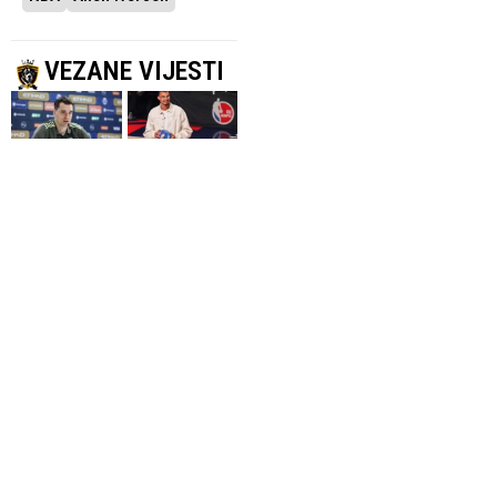
VEZANE VIJESTI
JEDNOGODIŠNJI
“OVO JE
UGOVOR
OSTVARENJE SNA”
Hezonja se vraća
Wembanyama,
u NBA, potpisao
Clark i Rose
za Cleveland
zaštitna lica
video-igre NBA
27.07.2026.
NBA
2K27
23.07.2026.
NBA
REPREZENTATIVAC
CAVALIERSI NE
BIH
ŠTEDE
Nurkić produžio
Mitchell s
saradnju sa
Clevelandom
Jazzom
potpisao četvrti
najveći ugovor u
10.07.2026.
NBA
historiji
8.07.2026.
NBA