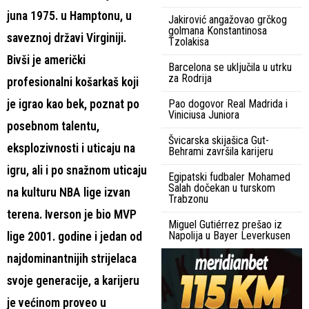
juna 1975. u Hamptonu, u
Jakirović angažovao grčkog
golmana Konstantinosa
saveznoj državi Virginiji.
Tzolakisa
Bivši je američki
Barcelona se uključila u utrku
za Rodrija
profesionalni košarkaš koji
je igrao kao bek, poznat po
Pao dogovor Real Madrida i
Viniciusa Juniora
posebnom talentu,
Švicarska skijašica Gut-
eksplozivnosti i uticaju na
Behrami završila karijeru
igru, ali i po snažnom uticaju
Egipatski fudbaler Mohamed
Salah dočekan u turskom
na kulturu NBA lige izvan
Trabzonu
terena. Iverson je bio MVP
Miguel Gutiérrez prešao iz
Napolija u Bayer Leverkusen
lige 2001. godine i jedan od
najdominantnijih strijelaca
svoje generacije, a karijeru
je većinom proveo u