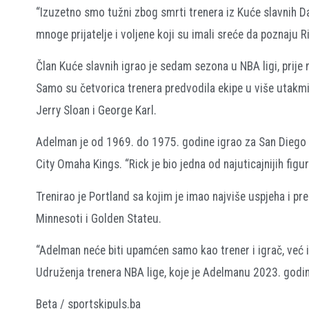
“Izuzetno smo tužni zbog smrti trenera iz Kuće slavnih 
mnoge prijatelje i voljene koji su imali sreće da poznaju 
Član Kuće slavnih igrao je sedam sezona u NBA ligi, prije 
Samo su četvorica trenera predvodila ekipe u više utakmi
Jerry Sloan i George Karl.
Adelman je od 1969. do 1975. godine igrao za San Diego R
City Omaha Kings. “Rick je bio jedna od najuticajnijih figura
Trenirao je Portland sa kojim je imao najviše uspjeha i pr
Minnesoti i Golden Stateu.
“Adelman neće biti upamćen samo kao trener i igrač, već
Udruženja trenera NBA lige, koje je Adelmanu 2023. godin
Beta / sportskipuls.ba