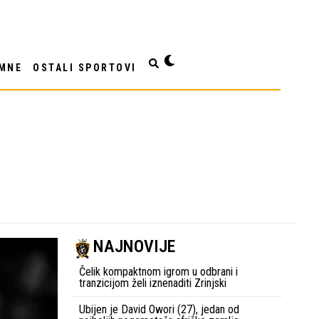
MNE
OSTALI SPORTOVI
NAJNOVIJE
Čelik kompaktnom igrom u odbrani i
tranzicijom želi iznenaditi Zrinjski
Ubijen je David Owori (27), jedan od