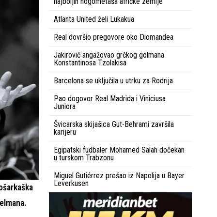
najboljih nogometaša afričke zemlje
Atlanta United želi Lukakua
Real dovršio pregovore oko Diomandea
Jakirović angažovao grčkog golmana
Konstantinosa Tzolakisa
Barcelona se uključila u utrku za Rodrija
Pao dogovor Real Madrida i Viniciusa
Juniora
Švicarska skijašica Gut-Behrami završila
karijeru
Egipatski fudbaler Mohamed Salah dočekan
u turskom Trabzonu
Miguel Gutiérrez prešao iz Napolija u Bayer
Leverkusen
košarkaška
Adelmana.