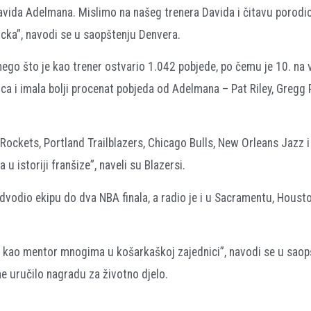
Davida Adelmana. Mislimo na našeg trenera Davida i čitavu porodi
Ricka”, navodi se u saopštenju Denvera.
nego što je kao trener ostvario 1.042 pobjede, po čemu je 10. na vj
ca i imala bolji procenat pobjeda od Adelmana – Pat Riley, Gregg 
ockets, Portland Trailblazers, Chicago Bulls, New Orleans Jazz 
 u istoriji franšize”, naveli su Blazersi.
edvodio ekipu do dva NBA finala, a radio je i u Sacramentu, Houst
 i kao mentor mnogima u košarkaškoj zajednici”, navodi se u saop
e uručilo nagradu za životno djelo.