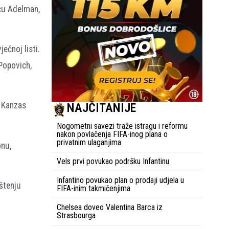
cu Adelman,
ečnoj listi.
Popovich,
i Kanzas
NAJČITANIJE
Nogometni savezi traže istragu i reformu
nakon povlačenja FIFA-inog plana o
privatnim ulaganjima
onu,
Vels prvi povukao podršku Infantinu
Infantino povukao plan o prodaji udjela u
štenju
FIFA-inim takmičenjima
Chelsea doveo Valentina Barca iz
Strasbourga