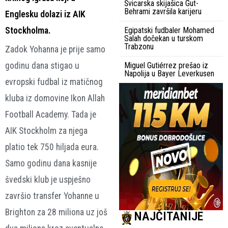
Švicarska skijašica Gut-
Behrami završila karijeru
Englesku dolazi iz AIK
Stockholma.
Egipatski fudbaler Mohamed
Salah dočekan u turskom
Trabzonu
Zadok Yohanna je prije samo
godinu dana stigao u
Miguel Gutiérrez prešao iz
Napolija u Bayer Leverkusen
evropski fudbal iz matičnog
kluba iz domovine Ikon Allah
Football Academy. Tada je
AIK Stockholm za njega
platio tek 750 hiljada eura.
Samo godinu dana kasnije
švedski klub je uspješno
završio transfer Yohanne u
Brighton za 28 miliona uz još
NAJČITANIJE