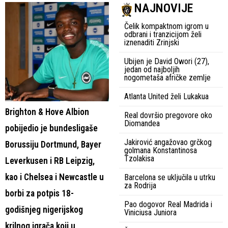
NAJNOVIJE
Čelik kompaktnom igrom u
odbrani i tranzicijom želi
iznenaditi Zrinjski
Ubijen je David Owori (27),
jedan od najboljih
nogometaša afričke zemlje
Atlanta United želi Lukakua
Brighton & Hove Albion
Real dovršio pregovore oko
Diomandea
pobijedio je bundesligaše
Jakirović angažovao grčkog
Borussiju Dortmund, Bayer
golmana Konstantinosa
Tzolakisa
Leverkusen i RB Leipzig,
kao i Chelsea i Newcastle u
Barcelona se uključila u utrku
za Rodrija
borbi za potpis 18-
Pao dogovor Real Madrida i
godišnjeg nigerijskog
Viniciusa Juniora
krilnog igrača koji u