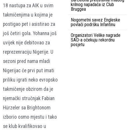
krilnog napadača iz Club
18 nastupa za AIK u svim
Bruggea
takmičenjima u kojima je
Nogometni savez Engleske
postigao pet i asistirao za
povlači podršku Infantinu
još četiri gola. Yohanna još
Organizatori Velike nagrade
SAD-a očekuju rekordnu
uvijek nije debitovao za
posjetu
reprezenraciju Nigerije. U
sezoni pred nama mladi
Nigerijac će prvi put imati
priliku igrati neko evropsko
takmičenje obzirom da je
njemački stručnjak Fabian
Hürzeler sa Brightonom
izborio osmo mjestu i tako
se klub kvalifikovao u