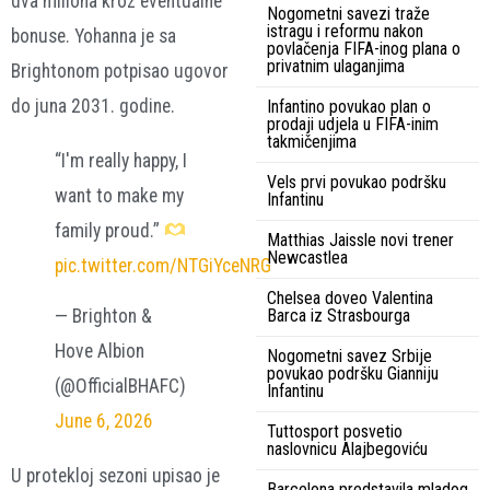
dva miliona kroz eventualne
Nogometni savezi traže
istragu i reformu nakon
bonuse. Yohanna je sa
povlačenja FIFA-inog plana o
privatnim ulaganjima
Brightonom potpisao ugovor
do juna 2031. godine.
Infantino povukao plan o
prodaji udjela u FIFA-inim
takmičenjima
“I'm really happy, I
Vels prvi povukao podršku
want to make my
Infantinu
family proud.”
Matthias Jaissle novi trener
Newcastlea
pic.twitter.com/NTGiYceNRG
Chelsea doveo Valentina
— Brighton &
Barca iz Strasbourga
Hove Albion
Nogometni savez Srbije
povukao podršku Gianniju
(@OfficialBHAFC)
Infantinu
June 6, 2026
Tuttosport posvetio
naslovnicu Alajbegoviću
U protekloj sezoni upisao je
Barcelona predstavila mladog