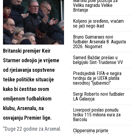
Martinu pole pozicija za
Veliku nagradu Velike
Britanije
Koljeno je sređeno, vraćam
se jači nego ikad
Bruno Guimaraes novi
fudbaler Arsenala 8. Augusta
2026. Nogomet
Britanski premijer Keir
Samed Baždar prešao u
Starmer odvojio je vrijeme
belgijski Sint-Truidense VV
od rješavanja sopstvene
Predsjednik FIFA-e negira
tvrdnju da je UEFA platila
teške političke situacije
navodnoj “ljubavnici”
kako bi čestitao svom
Sergi Roberto novi fudbaler
omiljenom fudbalskom
LA Galaxyja
klubu, Arsenalu, na
Liverpool poslao ponudu
tešku 115 miliona eura za
osvajanju Premier lige.
Barcolu
“Duge 22 godine za Arsenal.
Clippersima prijete