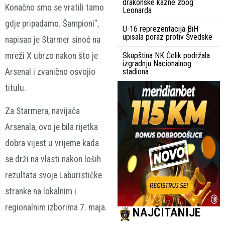
drakonske kazne zbog
Konačno smo se vratili tamo
Leonarda
gdje pripadamo. Šampioni”,
U-16 reprezentacija BiH
upisala poraz protiv Švedske
napisao je Starmer sinoć na
mreži X ubrzo nakon što je
Skupština NK Čelik podržala
izgradnju Nacionalnog
Arsenal i zvanično osvojio
stadiona
titulu.
Za Starmera, navijača
Arsenala, ovo je bila rijetka
dobra vijest u vrijeme kada
se drži na vlasti nakon loših
rezultata svoje Laburističke
stranke na lokalnim i
regionalnim izborima 7. maja.
NAJČITANIJE