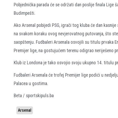
Pobjednička parada će se održati dan poslije finala Lige 
Budimpešti.
Ako Arsenal pobijedi PSG, igrači tog kluba će dan kasnije s
na svakom koraku ovog nevjerovatnog putovanja, što ste n
saopštenju. Fudbaleri Arsenala osvojili su titulu prvaka E
Premijer lige, na gostujućem terenu odigrao neriješeno p
Klub iz Londona je tako osvojio svoju ukupno 14. titulu 
Fudbaleri Arsenala će trofej Premijer lige podići u nedjelj
Palacea u gostima.
Beta / sportskipuls.ba
Arsenal