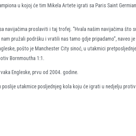
šampiona u kojoj će tim Mikela Artete igrati sa Paris Saint Germi
a navijačima proslaviti i taj trofej. “Hvala našim navijačima što su
am pružali podršku i vratili nas tamo gdje pripadamo”, naveo je
ngleske, pošto je Manchester City sinoć, u utakmici pretposljednje
rotiv Bornmoutha 1:1.
prvaka Engleske, prvu od 2004. godine.
u poslije utakmice posljednjeg kola koju će igrati u nedjelju protiv