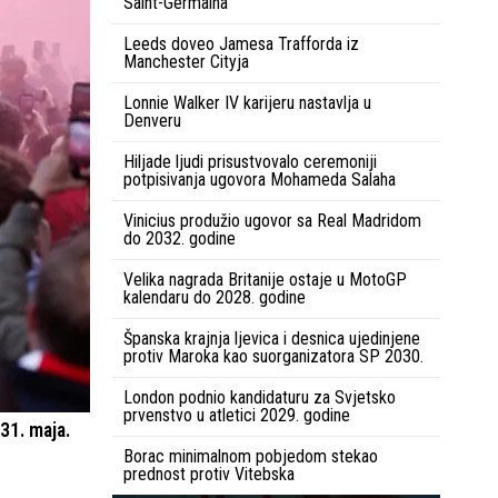
Saint-Germaina
Leeds doveo Jamesa Trafforda iz
Manchester Cityja
Lonnie Walker IV karijeru nastavlja u
Denveru
Hiljade ljudi prisustvovalo ceremoniji
potpisivanja ugovora Mohameda Salaha
Vinicius produžio ugovor sa Real Madridom
do 2032. godine
Velika nagrada Britanije ostaje u MotoGP
kalendaru do 2028. godine
Španska krajnja ljevica i desnica ujedinjene
protiv Maroka kao suorganizatora SP 2030.
London podnio kandidaturu za Svjetsko
prvenstvo u atletici 2029. godine
 31. maja.
Borac minimalnom pobjedom stekao
prednost protiv Vitebska