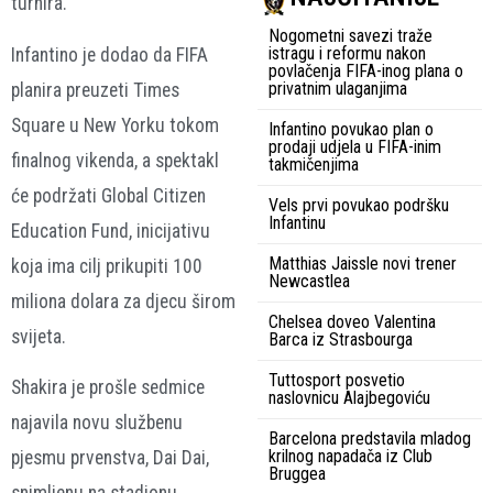
turnira.
Nogometni savezi traže
istragu i reformu nakon
Infantino je dodao da FIFA
povlačenja FIFA-inog plana o
privatnim ulaganjima
planira preuzeti Times
Square u New Yorku tokom
Infantino povukao plan o
prodaji udjela u FIFA-inim
finalnog vikenda, a spektakl
takmičenjima
će podržati Global Citizen
Vels prvi povukao podršku
Infantinu
Education Fund, inicijativu
Matthias Jaissle novi trener
koja ima cilj prikupiti 100
Newcastlea
miliona dolara za djecu širom
Chelsea doveo Valentina
svijeta.
Barca iz Strasbourga
Tuttosport posvetio
Shakira je prošle sedmice
naslovnicu Alajbegoviću
najavila novu službenu
Barcelona predstavila mladog
krilnog napadača iz Club
pjesmu prvenstva, Dai Dai,
Bruggea