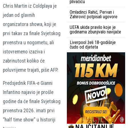
plivačicu
Chris Martin iz Coldplaya je
Omladinci Rahić, Pervan i
jedan od glavnih
Zahirović potpisali ugovore
organizatora showa, koji je
UEFA ukida pravilo koje je
godinama zbunjivalo navijače
prvi takav za finale Svjetskog
prvenstva u nogometu, ali
Liverpool želi 18-godišnje
čudo od djeteta
istovremeno izaziva i
zabrinutost koliko će
poluvrijeme trajati, piše AFP.
Predsjednik FIFA-e Gianni
Infantino najavio je prošle
godine da će finale Svjetskog
prvenstva 2026. imati prvi
“half time show” u historiji
NAJČITANIJE