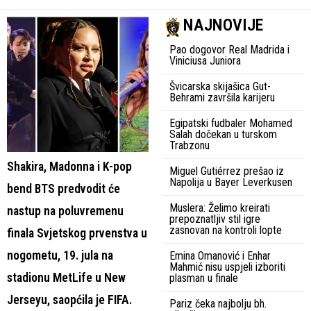
NAJNOVIJE
Pao dogovor Real Madrida i
Viniciusa Juniora
Švicarska skijašica Gut-
Behrami završila karijeru
Egipatski fudbaler Mohamed
Salah dočekan u turskom
Trabzonu
Shakira, Madonna i K-pop
Miguel Gutiérrez prešao iz
Napolija u Bayer Leverkusen
bend BTS predvodit će
Muslera: Želimo kreirati
nastup na poluvremenu
prepoznatljiv stil igre
zasnovan na kontroli lopte
finala Svjetskog prvenstva u
nogometu, 19. jula na
Emina Omanović i Enhar
Mahmić nisu uspjeli izboriti
stadionu MetLife u New
plasman u finale
Jerseyu, saopćila je FIFA.
Pariz čeka najbolju bh.