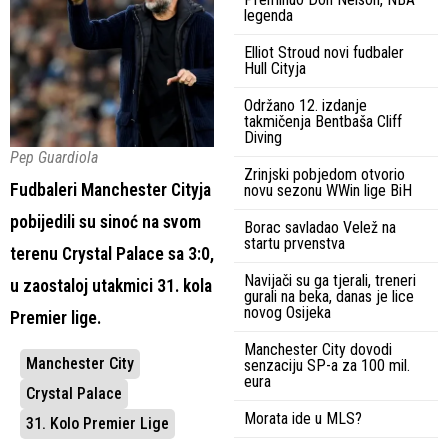
legenda
Elliot Stroud novi fudbaler
Hull Cityja
Održano 12. izdanje
takmičenja Bentbaša Cliff
Diving
Pep Guardiola
Zrinjski pobjedom otvorio
Fudbaleri Manchester Cityja
novu sezonu WWin lige BiH
pobijedili su sinoć na svom
Borac savladao Velež na
startu prvenstva
terenu Crystal Palace sa 3:0,
Navijači su ga tjerali, treneri
u zaostaloj utakmici 31. kola
gurali na beka, danas je lice
novog Osijeka
Premier lige.
Manchester City dovodi
Manchester City
senzaciju SP-a za 100 mil.
eura
Crystal Palace
Morata ide u MLS?
31. Kolo Premier Lige