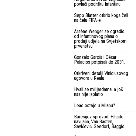
povlači podršku Infantinu
Sepp Blatter otkrio koga želi
na čelu FIFA-e
Arsène Wenger se ogradio
od Infantinovog plana o
prodaji udjela na Svjetskom
prvenstvu
Gonzalo García i César
Palacios potpisali do 2031.
Otkriveni detalji Viniciusovog
ugovora u Realu
Hvali se milijardama, a još
nas nije isplatio
Leao ostaje u Milanu?
Baresijev sprovod: Hiljade
navijača, Van Basten,
Savićević, Seedorf, Baggio…