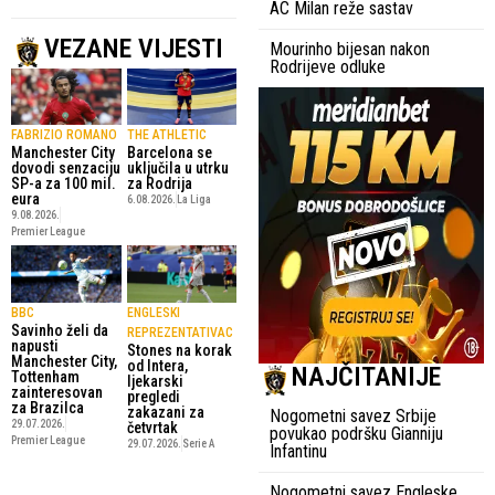
AC Milan reže sastav
VEZANE VIJESTI
Mourinho bijesan nakon
Rodrijeve odluke
FABRIZIO ROMANO
THE ATHLETIC
Manchester City
Barcelona se
dovodi senzaciju
uključila u utrku
SP-a za 100 mil.
za Rodrija
eura
6.08.2026.
La Liga
9.08.2026.
Premier League
BBC
ENGLESKI
Savinho želi da
REPREZENTATIVAC
napusti
Stones na korak
Manchester City,
od Intera,
NAJČITANIJE
Tottenham
ljekarski
zainteresovan
pregledi
za Brazilca
zakazani za
Nogometni savez Srbije
29.07.2026.
četvrtak
povukao podršku Gianniju
Premier League
29.07.2026.
Serie A
Infantinu
Nogometni savez Engleske