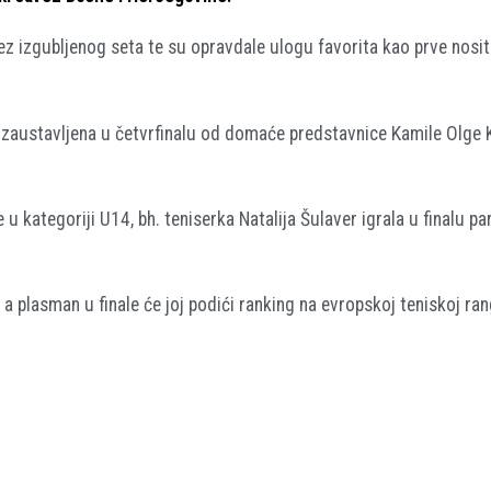
z izgubljenog seta te su opravdale ulogu favorita kao prve nosit
 zaustavljena u četvrfinalu od domaće predstavnice Kamile Olge 
u kategoriji U14, bh. teniserka Natalija Šulaver igrala u finalu p
a plasman u finale će joj podići ranking na evropskoj teniskoj rang