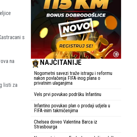
eljice
Kastracani s
arova na
NAJČITANIJE
Nogometni savezi traže istragu i reformu
nakon povlačenja FIFA-inog plana o
privatnim ulaganjima
 listi za
Vels prvi povukao podršku Infantinu
Infantino povukao plan o prodaji udjela u
FIFA-inim takmičenjima
Chelsea doveo Valentina Barca iz
Strasbourga