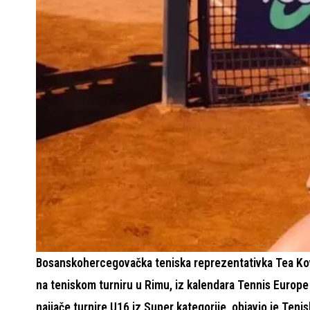
Bosanskohercegovačka teniska reprezentativka Tea Kov
na teniskom turniru u Rimu, iz kalendara Tennis Europe z
najjače turnire U16 iz Super kategorije, objavio je Teni