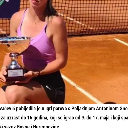
ačević pobijedila je u igri parova s Poljakinjom Antoninom S
a uzrast do 16 godina, koji se igrao od 9. do 17. maja i koji sp
ski savez Bosne i Hercegovine.