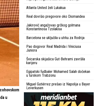
Atlanta United želi Lukakua
Real dovršio pregovore oko Diomandea
Jakirović angažovao grčkog golmana
Konstantinosa Tzolakisa
Barcelona se uključila u utrku za Rodrija
Pao dogovor Real Madrida i Viniciusa
Juniora
Švicarska skijašica Gut-Behrami završila
karijeru
Egipatski fudbaler Mohamed Salah dočekan
u turskom Trabzonu
Miguel Gutiérrez prešao iz Napolija u Bayer
Leverkusen
nocohovskom
ada u