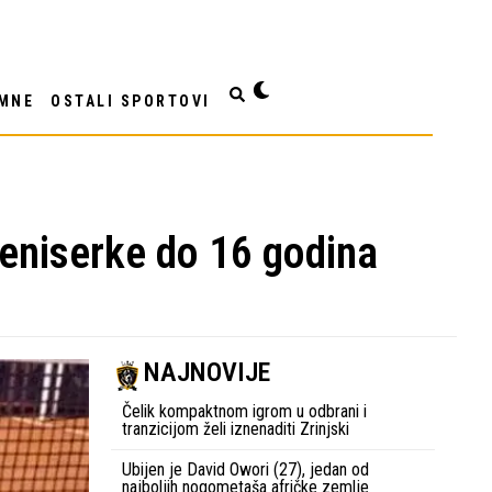
MNE
OSTALI SPORTOVI
 teniserke do 16 godina
NAJNOVIJE
Čelik kompaktnom igrom u odbrani i
tranzicijom želi iznenaditi Zrinjski
Ubijen je David Owori (27), jedan od
najboljih nogometaša afričke zemlje