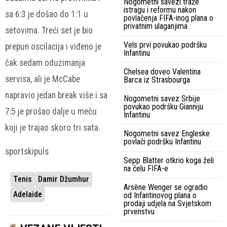
Nogometni savezi traže
istragu i reformu nakon
sa 6:3 je došao do 1:1 u
povlačenja FIFA-inog plana o
privatnim ulaganjima
setovima. Treći set je bio
Vels prvi povukao podršku
prepun oscilacija i viđeno je
Infantinu
čak sedam oduzimanja
Chelsea doveo Valentina
servisa, ali je McCabe
Barca iz Strasbourga
napravio jedan break više i sa
Nogometni savez Srbije
povukao podršku Gianniju
7:5 je prošao dalje u meču
Infantinu
koji je trajao skoro tri sata.
Nogometni savez Engleske
povlači podršku Infantinu
sportskipuls
Sepp Blatter otkrio koga želi
na čelu FIFA-e
Tenis
Damir Džumhur
Arsène Wenger se ogradio
Adelaide
od Infantinovog plana o
prodaji udjela na Svjetskom
prvenstvu