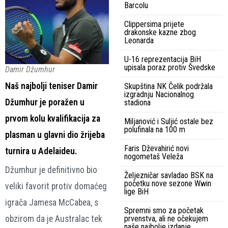
Barcolu
Clippersima prijete
drakonske kazne zbog
Leonarda
U-16 reprezentacija BiH
upisala poraz protiv Švedske
Damir Džumhur
Naš najbolji teniser Damir
Skupština NK Čelik podržala
izgradnju Nacionalnog
Džumhur je poražen u
stadiona
prvom kolu kvalifikacija za
Miljanović i Suljić ostale bez
polufinala na 100 m
plasman u glavni dio žrijeba
Faris Dževahirić novi
turnira u Adelaideu.
nogometaš Veleža
Džumhur je definitivno bio
Željezničar savladao BSK na
početku nove sezone Wwin
veliki favorit protiv domaćeg
lige BiH
igrača Jamesa McCabea, s
Spremni smo za početak
obzirom da je Australac tek
prvenstva, ali ne očekujem
naše najbolje izdanje