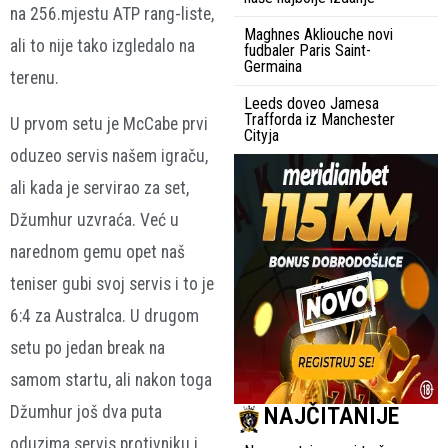
na 256.mjestu ATP rang-liste,
Maghnes Akliouche novi
ali to nije tako izgledalo na
fudbaler Paris Saint-
Germaina
terenu.
Leeds doveo Jamesa
Trafforda iz Manchester
U prvom setu je McCabe prvi
Cityja
oduzeo servis našem igraču,
ali kada je servirao za set,
Džumhur uzvraća. Već u
narednom gemu opet naš
teniser gubi svoj servis i to je
6:4 za Australca. U drugom
setu po jedan break na
samom startu, ali nakon toga
NAJČITANIJE
Džumhur još dva puta
oduzima servis protivniku i