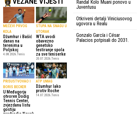
VEZANE VIJESTI
Randal Kolo Muani ponovo u
Juventusu
Otkriveni detalji Viniciusovog
ugovora u Realu
MEČEVI PRVOG
STUPA NA SNAGU U
KOLA
UTORAK
Gonzalo García i César
Džumhur i Bašić
WTA uvodi
Palacios potpisali do 2031.
danas na
obavezno
terenima u
genetsko
Poljskoj
testiranje spola
za sve teniserke
4.08.2026.
Tenis
20.07.2026.
Tenis
PRISUSTVOVAO I
ATP UMAG
Džumhur lako
BORIS BECKER
protiv Roche
U Međugorju
14.07.2026.
Tenis
otvoren Dodig
Tennis Center,
zvjezdanu listu
gostiju
predvodio Novak
Đoković
15.07.2026.
Tenis
SportskiPuls.ba