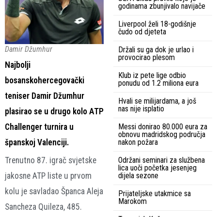
godinama zbunjivalo navijače
Liverpool želi 18-godišnje
čudo od djeteta
Damir Džumhur
Držali su ga dok je urlao i
provocirao plesom
Najbolji
Klub iz pete lige odbio
bosanskohercegovački
ponudu od 1.2 miliona eura
teniser Damir Džumhur
Hvali se milijardama, a još
nas nije isplatio
plasirao se u drugo kolo ATP
Challenger turnira u
Messi donirao 80.000 eura za
obnovu madridskog područja
španskoj Valenciji.
nakon požara
Trenutno 87. igrač svjetske
Održani seminari za službena
lica uoči početka jesenjeg
jakosne ATP liste u prvom
dijela sezone
kolu je savladao Španca Aleja
Prijateljske utakmice sa
Marokom
Sancheza Quileza, 485.