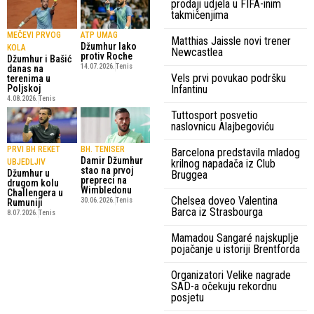
prodaji udjela u FIFA-inim
takmičenjima
MEČEVI PRVOG
ATP UMAG
Matthias Jaissle novi trener
Džumhur lako
KOLA
Newcastlea
protiv Roche
Džumhur i Bašić
14.07.2026.
Tenis
danas na
Vels prvi povukao podršku
terenima u
Poljskoj
Infantinu
4.08.2026.
Tenis
Tuttosport posvetio
naslovnicu Alajbegoviću
PRVI BH REKET
BH. TENISER
Barcelona predstavila mladog
Damir Džumhur
krilnog napadača iz Club
UBJEDLJIV
stao na prvoj
Džumhur u
Bruggea
prepreci na
drugom kolu
Wimbledonu
Challengera u
Chelsea doveo Valentina
30.06.2026.
Tenis
Rumuniji
Barca iz Strasbourga
8.07.2026.
Tenis
Mamadou Sangaré najskuplje
pojačanje u istoriji Brentforda
Organizatori Velike nagrade
SAD-a očekuju rekordnu
posjetu