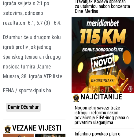
Travanjak Koševa spreman
igrača svijeta s 2:1 po
za utakmicu nakon koncerata
Dine Merlina
setovima, odnosno
rezultatom 6:1, 6:7 (3) i 6:4.
Džumhur će u drugom kolu
igrati protiv još jednog
španskog tenisera i drugog
nosioca turnira Jaume
Munara, 38. igrača ATP liste.
FENA / sportskipuls.ba
NAJČITANIJE
Damir Džumhur
Nogometni savezi traže
istragu i reformu nakon
povlačenja FIFA-inog plana o
privatnim ulaganjima
VEZANE VIJESTI
Infantino povukao plan o