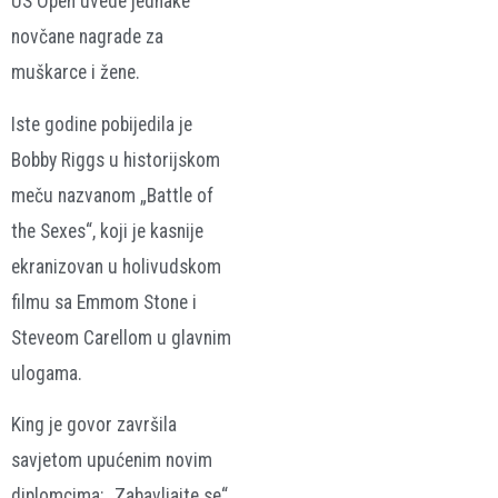
US Open uvede jednake
novčane nagrade za
muškarce i žene.
Iste godine pobijedila je
Bobby Riggs u historijskom
meču nazvanom „Battle of
the Sexes“, koji je kasnije
ekranizovan u holivudskom
filmu sa Emmom Stone i
Steveom Carellom u glavnim
ulogama.
King je govor završila
savjetom upućenim novim
diplomcima: „Zabavljajte se“,