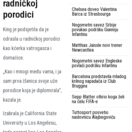
radničkoj
Chelsea doveo Valentina
porodici
Barca iz Strasbourga
Nogometni savez Srbije
King je podsjetila da je
povukao podršku Gianniju
Infantinu
odrasla u radničkoj porodici
Matthias Jaissle novi trener
kao kćerka vatrogasca i
Newcastlea
domaćice.
Nogometni savez Engleske
povlači podršku Infantinu
„Kao i mnogi među vama, i ja
Barcelona predstavila mladog
sam prva članica svoje uže
krilnog napadača iz Club
Bruggea
porodice koja je diplomirala“,
Sepp Blatter otkrio koga želi
kazala je.
na čelu FIFA-e
Tuttosport posvetio
Izabrala je California State
naslovnicu Alajbegoviću
University u Los Angelesu,