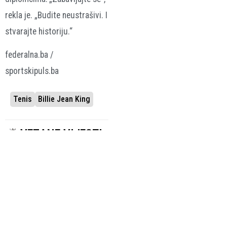
rekla je. „Budite neustrašivi. I
stvarajte historiju.“
federalna.ba /
sportskipuls.ba
Tenis
Billie Jean King
VEZANE VIJESTI
STUPA NA SNAGU U
PRISUSTVOVAO I
UTORAK
BORIS BECKER
WTA uvodi
U Međugorju
obavezno
otvoren Dodig
genetsko
Tennis Center,
testiranje spola
zvjezdanu listu
za sve teniserke
gostiju
predvodio Novak
20.07.2026.
Tenis