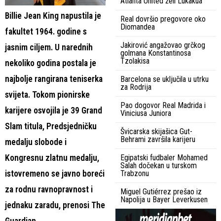
Atlanta United želi Lukakua
Billie Jean King napustila je
Real dovršio pregovore oko
Diomandea
fakultet 1964. godine s
Jakirović angažovao grčkog
jasnim ciljem. U narednih
golmana Konstantinosa
Tzolakisa
nekoliko godina postala je
najbolje rangirana teniserka
Barcelona se uključila u utrku
za Rodrija
svijeta. Tokom pionirske
Pao dogovor Real Madrida i
karijere osvojila je 39 Grand
Viniciusa Juniora
Slam titula, Predsjedničku
Švicarska skijašica Gut-
Behrami završila karijeru
medalju slobode i
Kongresnu zlatnu medalju,
Egipatski fudbaler Mohamed
Salah dočekan u turskom
istovremeno se javno boreći
Trabzonu
za rodnu ravnopravnost i
Miguel Gutiérrez prešao iz
Napolija u Bayer Leverkusen
jednaku zaradu, prenosi The