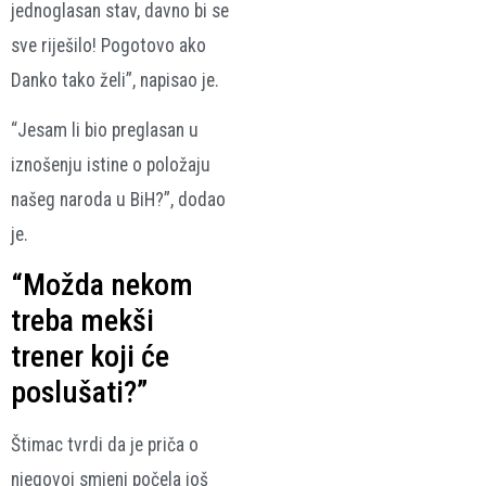
jednoglasan stav, davno bi se
sve riješilo! Pogotovo ako
Danko tako želi”, napisao je.
“Jesam li bio preglasan u
iznošenju istine o položaju
našeg naroda u BiH?”, dodao
je.
“Možda nekom
treba mekši
trener koji će
poslušati?”
Štimac tvrdi da je priča o
njegovoj smjeni počela još