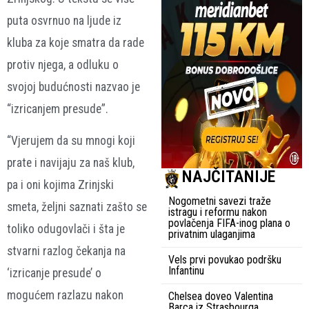
puta osvrnuo na ljude iz
kluba za koje smatra da rade
protiv njega, a odluku o
svojoj budućnosti nazvao je
“izricanjem presude”.
“Vjerujem da su mnogi koji
prate i navijaju za naš klub,
NAJČITANIJE
pa i oni kojima Zrinjski
Nogometni savezi traže
smeta, željni saznati zašto se
istragu i reformu nakon
povlačenja FIFA-inog plana o
toliko odugovlači i šta je
privatnim ulaganjima
stvarni razlog čekanja na
Vels prvi povukao podršku
Infantinu
‘izricanje presude’ o
mogućem razlazu nakon
Chelsea doveo Valentina
Barca iz Strasbourga