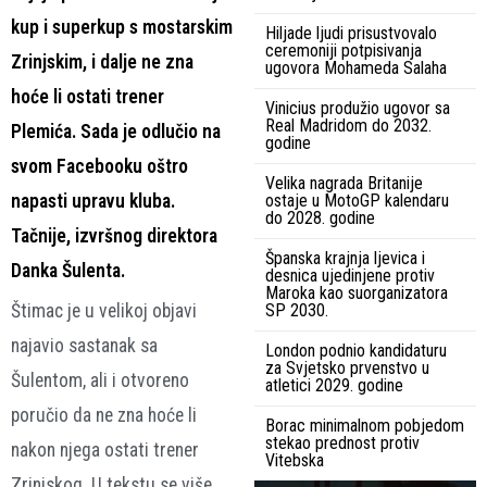
kup i superkup s mostarskim
Hiljade ljudi prisustvovalo
ceremoniji potpisivanja
Zrinjskim, i dalje ne zna
ugovora Mohameda Salaha
hoće li ostati trener
Vinicius produžio ugovor sa
Real Madridom do 2032.
Plemića. Sada je odlučio na
godine
svom Facebooku oštro
Velika nagrada Britanije
napasti upravu kluba.
ostaje u MotoGP kalendaru
do 2028. godine
Tačnije, izvršnog direktora
Španska krajnja ljevica i
Danka Šulenta.
desnica ujedinjene protiv
Maroka kao suorganizatora
Štimac je u velikoj objavi
SP 2030.
najavio sastanak sa
London podnio kandidaturu
za Svjetsko prvenstvo u
Šulentom, ali i otvoreno
atletici 2029. godine
poručio da ne zna hoće li
Borac minimalnom pobjedom
stekao prednost protiv
nakon njega ostati trener
Vitebska
Zrinjskog. U tekstu se više