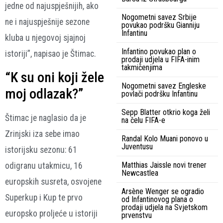
jedne od najuspješnijih, ako
Nogometni savez Srbije
ne i najuspješnije sezone
povukao podršku Gianniju
Infantinu
kluba u njegovoj sjajnoj
Infantino povukao plan o
istoriji”, napisao je Štimac.
prodaji udjela u FIFA-inim
takmičenjima
“K su oni koji žele
Nogometni savez Engleske
moj odlazak?”
povlači podršku Infantinu
Sepp Blatter otkrio koga želi
Štimac je naglasio da je
na čelu FIFA-e
Zrinjski iza sebe imao
Randal Kolo Muani ponovo u
Juventusu
istorijsku sezonu: 61
Matthias Jaissle novi trener
odigranu utakmicu, 16
Newcastlea
europskih susreta, osvojene
Arsène Wenger se ogradio
Superkup i Kup te prvo
od Infantinovog plana o
prodaji udjela na Svjetskom
europsko proljeće u istoriji
prvenstvu