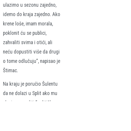
ulazimo u sezonu zajedno,
idemo do kraja zajedno. Ako
krene loše, imam morala,
poklonit ću se publici,
zahvaliti svima i otići, ali
neću dopustiti više da drugi
o tome odlučuju”, napisao je
Štimac.
Na kraju je poručio Šulentu
da ne dolazi u Split ako mu
planira ponuditi “politička
objašnjenja”. “A ako si
planirao do Splita s političkim
objašnjenjima, radije uštedi