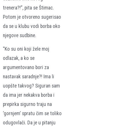
trenera?!”, pita se Štimac.
Potom je otvoreno sugerisao
da se u klubu vodi borba oko
njegove sudbine.
“Ko su oni koji žele moj
odlazak, a ko se
argumentovano bori za
nastavak saradnje?! Ima li
uopšte takvog? Siguran sam
da ima jer nekakva borba i
prepirka sigurno traju na
‘gornjem’ spratu čim se toliko
odugovlači. Da je u pitanju