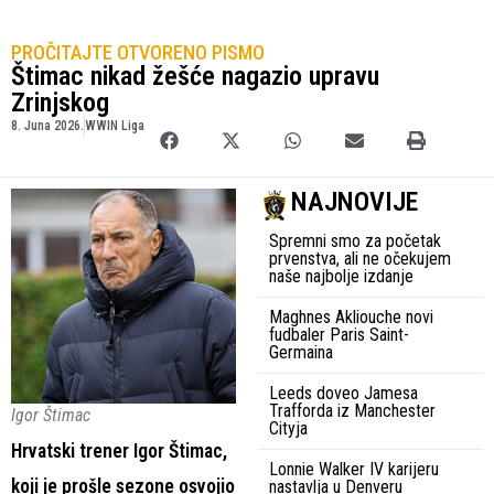
PROČITAJTE OTVORENO PISMO
Štimac nikad žešće nagazio upravu
Zrinjskog
8. Juna 2026.
WWIN Liga
NAJNOVIJE
Spremni smo za početak
prvenstva, ali ne očekujem
naše najbolje izdanje
Maghnes Akliouche novi
fudbaler Paris Saint-
Germaina
Leeds doveo Jamesa
Trafforda iz Manchester
Igor Štimac
Cityja
Hrvatski trener Igor Štimac,
Lonnie Walker IV karijeru
koji je prošle sezone osvojio
nastavlja u Denveru