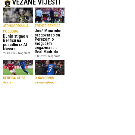
VEZANE VIJESTI
JEDNOGODIŠNJA
TRENER BENFICE
José Mourinho
POSUDBA
razgovarao sa
Durán stigao u
Perezom o
Benficu na
mogućem
posudbu iz Al
angažmanu u
Nassra
Real Madridu
21.07.2026.
Nogomet
6.05.2026.
Nogomet
BENFICA ĆE SE
O NAVODNIM
ŽALITI
RASISTIČKIM
Prestianni
UVREDAMA
otputovao sa
Real poslao
fudbalerima
UEFA-i sve
Benfice u Madrid
dokaze o
na utakmicu
incidentima na
protiv Reala
utakmici protiv
24.02.2026.
Liga Prvaka
Benefice
19.02.2026.
Liga Prvaka
SportskiPuls.ba