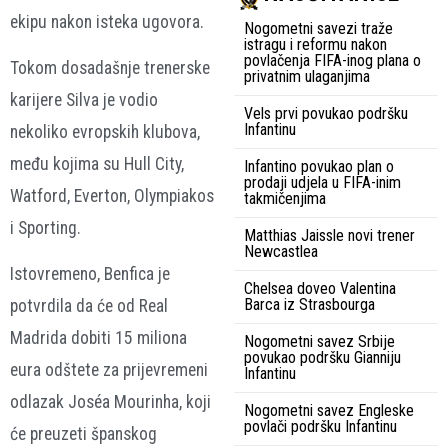
ekipu nakon isteka ugovora.
Nogometni savezi traže
istragu i reformu nakon
povlačenja FIFA-inog plana o
Tokom dosadašnje trenerske
privatnim ulaganjima
karijere Silva je vodio
Vels prvi povukao podršku
Infantinu
nekoliko evropskih klubova,
među kojima su Hull City,
Infantino povukao plan o
prodaji udjela u FIFA-inim
Watford, Everton, Olympiakos
takmičenjima
i Sporting.
Matthias Jaissle novi trener
Newcastlea
Istovremeno, Benfica je
Chelsea doveo Valentina
Barca iz Strasbourga
potvrdila da će od Real
Madrida dobiti 15 miliona
Nogometni savez Srbije
povukao podršku Gianniju
eura odštete za prijevremeni
Infantinu
odlazak Joséa Mourinha, koji
Nogometni savez Engleske
povlači podršku Infantinu
će preuzeti španskog