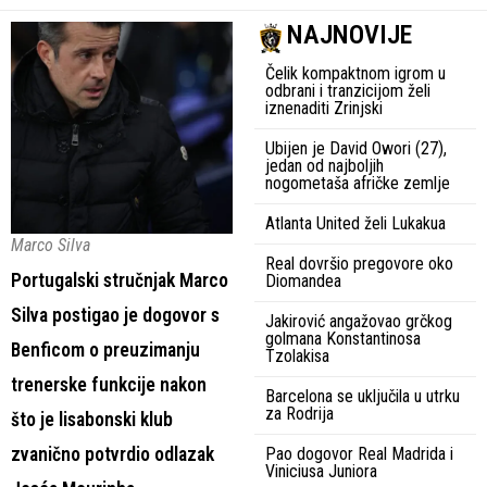
NAJNOVIJE
Čelik kompaktnom igrom u
odbrani i tranzicijom želi
iznenaditi Zrinjski
Ubijen je David Owori (27),
jedan od najboljih
nogometaša afričke zemlje
Atlanta United želi Lukakua
Marco Silva
Real dovršio pregovore oko
Portugalski stručnjak Marco
Diomandea
Silva postigao je dogovor s
Jakirović angažovao grčkog
golmana Konstantinosa
Benficom o preuzimanju
Tzolakisa
trenerske funkcije nakon
Barcelona se uključila u utrku
za Rodrija
što je lisabonski klub
zvanično potvrdio odlazak
Pao dogovor Real Madrida i
Viniciusa Juniora