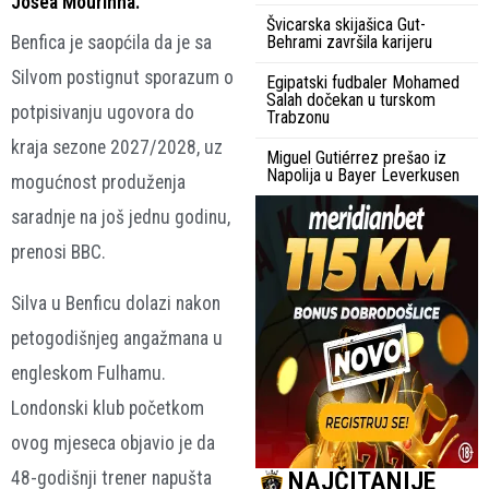
Joséa Mourinha.
Švicarska skijašica Gut-
Benfica je saopćila da je sa
Behrami završila karijeru
Silvom postignut sporazum o
Egipatski fudbaler Mohamed
Salah dočekan u turskom
potpisivanju ugovora do
Trabzonu
kraja sezone 2027/2028, uz
Miguel Gutiérrez prešao iz
Napolija u Bayer Leverkusen
mogućnost produženja
saradnje na još jednu godinu,
prenosi BBC.
Silva u Benficu dolazi nakon
petogodišnjeg angažmana u
engleskom Fulhamu.
Londonski klub početkom
ovog mjeseca objavio je da
NAJČITANIJE
48-godišnji trener napušta