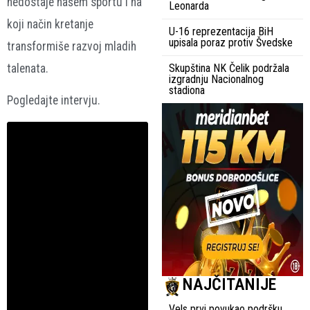
nedostaje našem sportu i na
Leonarda
koji način kretanje
U-16 reprezentacija BiH
upisala poraz protiv Švedske
transformiše razvoj mladih
talenata.
Skupština NK Čelik podržala
izgradnju Nacionalnog
stadiona
Pogledajte intervju.
NAJČITANIJE
Vels prvi povukao podršku