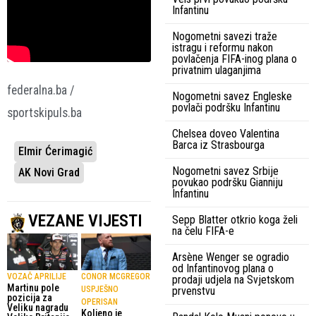
Infantinu
Nogometni savezi traže
istragu i reformu nakon
povlačenja FIFA-inog plana o
privatnim ulaganjima
federalna.ba /
Nogometni savez Engleske
povlači podršku Infantinu
sportskipuls.ba
Chelsea doveo Valentina
Barca iz Strasbourga
Elmir Ćerimagić
Nogometni savez Srbije
AK Novi Grad
povukao podršku Gianniju
Infantinu
VEZANE VIJESTI
Sepp Blatter otkrio koga želi
na čelu FIFA-e
Arsène Wenger se ogradio
od Infantinovog plana o
VOZAČ APRILIJE
CONOR MCGREGOR
prodaji udjela na Svjetskom
Martinu pole
prvenstvu
USPJEŠNO
pozicija za
OPERISAN
Veliku nagradu
Koljeno je