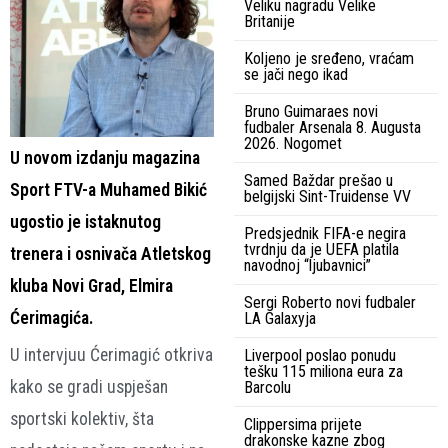
Veliku nagradu Velike
Britanije
Koljeno je sređeno, vraćam
se jači nego ikad
Bruno Guimaraes novi
fudbaler Arsenala 8. Augusta
2026. Nogomet
U novom izdanju magazina
Samed Baždar prešao u
Sport FTV-a Muhamed Bikić
belgijski Sint-Truidense VV
ugostio je istaknutog
Predsjednik FIFA-e negira
tvrdnju da je UEFA platila
trenera i osnivača Atletskog
navodnoj “ljubavnici”
kluba Novi Grad, Elmira
Sergi Roberto novi fudbaler
Ćerimagića.
LA Galaxyja
U intervjuu Ćerimagić otkriva
Liverpool poslao ponudu
tešku 115 miliona eura za
kako se gradi uspješan
Barcolu
sportski kolektiv, šta
Clippersima prijete
drakonske kazne zbog