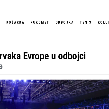
T
KOŠARKA
RUKOMET
ODBOJKA
TENIS
KOLU
prvaka Evrope u odbojci