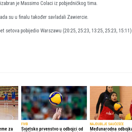
a izabran je Massimo Colaci iz pobjedničkog tima.
ada su u finalu također savladali Zawiercie.
pet setova pobijedio Warszawu (20:25, 25:23, 13:25, 25:23, 15:11)
FIVB
NAJDUBLJE SAUČEŠĆE
reme za
Svjetsko prvenstvo u odbojci od
Međunarodna odbojk