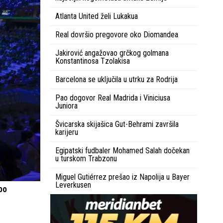
Atlanta United želi Lukakua
Real dovršio pregovore oko Diomandea
Jakirović angažovao grčkog golmana
Konstantinosa Tzolakisa
Barcelona se uključila u utrku za Rodrija
Pao dogovor Real Madrida i Viniciusa
Juniora
Švicarska skijašica Gut-Behrami završila
karijeru
Egipatski fudbaler Mohamed Salah dočekan
u turskom Trabzonu
Miguel Gutiérrez prešao iz Napolija u Bayer
Leverkusen
 po