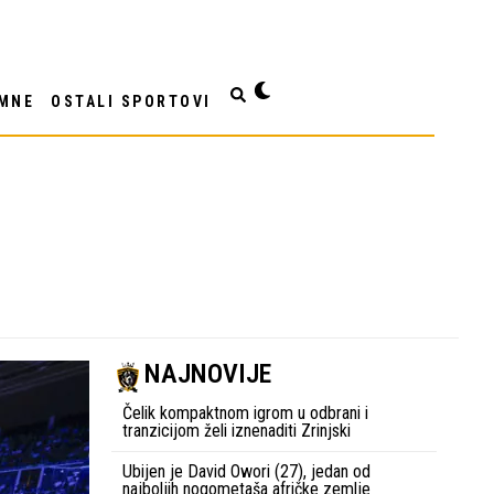
MNE
OSTALI SPORTOVI
NAJNOVIJE
Čelik kompaktnom igrom u odbrani i
tranzicijom želi iznenaditi Zrinjski
Ubijen je David Owori (27), jedan od
najboljih nogometaša afričke zemlje