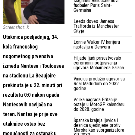
Maghnes Akliouche novi
fudbaler Paris Saint-
Germaina
Leeds doveo Jamesa
Trafforda iz Manchester
Screenshot: X
Cityja
Utakmica posljednjeg, 34.
Lonnie Walker IV karijeru
kola francuskog
nastavlja u Denveru
nogometnog prvenstva
Hiljade ljudi prisustvovalo
ceremoniji potpisivanja
između Nantesa i Toulousea
ugovora Mohameda Salaha
na stadionu La Beaujoire
Vinicius produžio ugovor sa
Real Madridom do 2032.
prekinuta je u 22. minuti pri
godine
rezultatu 0:0 nakon upada
Velika nagrada Britanije
Nantesovih navijača na
ostaje u MotoGP kalendaru
do 2028. godine
teren. Nantes je prije ove
Španska krajnja ljevica i
utakmice ostao bez
desnica ujedinjene protiv
Maroka kao suorganizatora
mogućnosti za ostanak u
SP 2030.