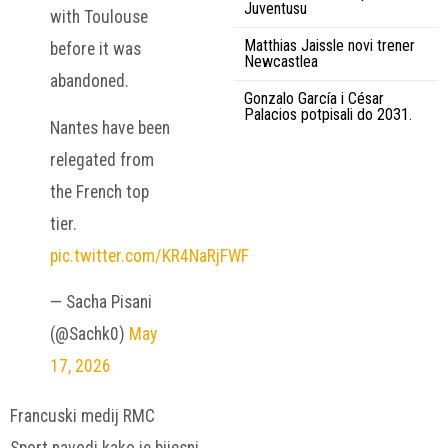
Juventusu
with Toulouse
Matthias Jaissle novi trener
before it was
Newcastlea
abandoned.
Gonzalo García i César
Palacios potpisali do 2031.
Nantes have been
relegated from
the French top
tier.
pic.twitter.com/KR4NaRjFWF
— Sacha Pisani
(@Sachk0)
May
17, 2026
Francuski medij RMC
Sport navodi kako je bijesni