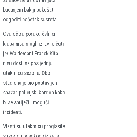
strahovale da će navijači
bacanjem baklji pokušati
odgoditi početak susreta.
Ovu oštru poruku čelnici
kluba nisu mogli izravno čuti
jer Waldemar i Franck Kita
nisu došli na posljednju
utakmicu sezone. Oko
stadiona je bio postavljen
snažan policijski kordon kako
bi se spriječili mogući
incidenti.
Vlasti su utakmicu proglasile
susretom visokog rizika, s