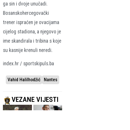
ga sin i dvoje unučadi.
Bosanskohercegovački
trener ispraćen je ovacijama
cijelog stadiona, a njegovo je
ime skandirala i tribina s koje
su kasnije krenuli neredi.
index.hr / sportskipuls.ba
Vahid Halilhodžić
Nantes
VEZANE VIJESTI
EMOTIVNI
SPOR IZMEĐU
OPROŠTAJ
CARDIFFA I