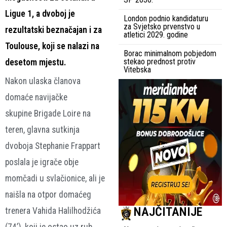
Ligue 1, a dvoboj je
London podnio kandidaturu
za Svjetsko prvenstvo u
rezultatski beznačajan i za
atletici 2029. godine
Toulouse, koji se nalazi na
Borac minimalnom pobjedom
stekao prednost protiv
desetom mjestu.
Vitebska
Nakon ulaska članova
domaće navijačke
skupine Brigade Loire na
teren, glavna sutkinja
dvoboja Stephanie Frappart
poslala je igrače obje
momčadi u svlačionice, ali je
naišla na otpor domaćeg
NAJČITANIJE
trenera Vahida Halilhodžića
(74’), koji je ostao uz rub