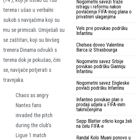
Nogometni savezi traže
istragu i reformu nakon
terena i ušao u verbalni
povlačenja FIFA-inog plana o
privatnim ulaganjima
sukob s navijačima koji su
Vels prvi povukao podršku
mu se primicali. Umiješali su
Infantinu
se zaštitari, koji su bivšeg
Chelsea doveo Valentina
trenera Dinama odvukli s
Barca iz Strasbourga
terena dok je pokušao, čini
Nogometni savez Srbije
povukao podršku Gianniju
se, navijače potjerati s
Infantinu
travnjaka.
Nogometni savez Engleske
povlači podršku Infantinu
Chaos as angry
Infantino povukao plan o
prodaji udjela u FIFA-inim
Nantes fans
takmičenjima
invaded the pitch
Sepp Blatter otkrio koga želi
during the club’s
na čelu FIFA-e
Ligue 1 match
Randal Kolo Muani ponovo u