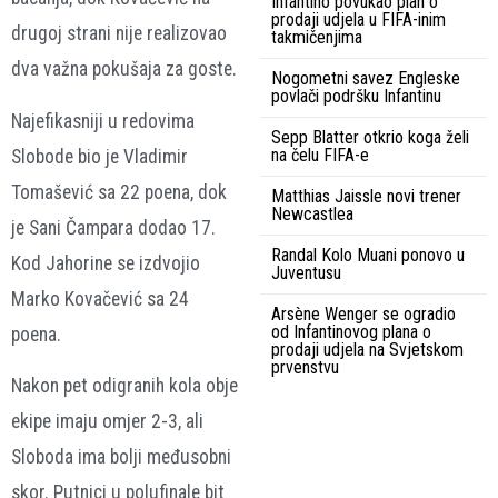
Infantino povukao plan o
prodaji udjela u FIFA-inim
drugoj strani nije realizovao
takmičenjima
dva važna pokušaja za goste.
Nogometni savez Engleske
povlači podršku Infantinu
Najefikasniji u redovima
Sepp Blatter otkrio koga želi
na čelu FIFA-e
Slobode bio je Vladimir
Tomašević sa 22 poena, dok
Matthias Jaissle novi trener
Newcastlea
je Sani Čampara dodao 17.
Randal Kolo Muani ponovo u
Kod Jahorine se izdvojio
Juventusu
Marko Kovačević sa 24
Arsène Wenger se ogradio
od Infantinovog plana o
poena.
prodaji udjela na Svjetskom
prvenstvu
Nakon pet odigranih kola obje
ekipe imaju omjer 2-3, ali
Sloboda ima bolji međusobni
skor. Putnici u polufinale bit