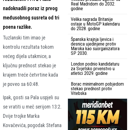
Real Madridom do 2032.
nadoknadili poraz iz prvog
godine
međusobnog susreta od tri
Velika nagrada Britanije
ostaje u MotoGP kalendaru
poena razlike.
do 2028. godine
Tuzlanski tim imao je
Španska krajnja ljevica i
desnica ujedinjene protiv
kontrolu rezultata tokom
Maroka kao suorganizatora
SP 2030.
većeg dijela utakmice, a
London podnio kandidaturu
ključnu prednost stekao je
za Svjetsko prvenstvo u
atletici 2029. godine
krajem treće četvrtine kada
je poveo sa 60:48.
Borac minimalnom pobjedom
stekao prednost protiv
Vitebska
Ipak, gosti sa Pala uspjeli su
se vratiti u meč serijom 13:2.
Dvije trojke Marka
Kovačevića, pogodak Stefana