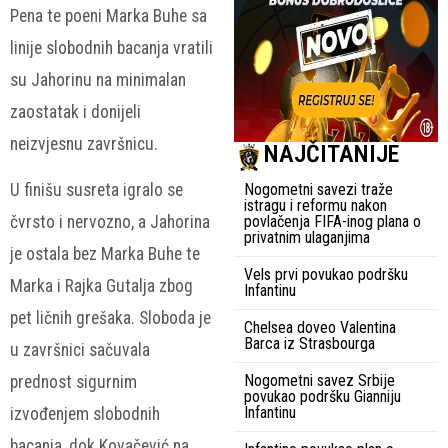
Pena te poeni Marka Buhe sa
linije slobodnih bacanja vratili
su Jahorinu na minimalan
zaostatak i donijeli
neizvjesnu završnicu.
NAJČITANIJE
Nogometni savezi traže
U finišu susreta igralo se
istragu i reformu nakon
povlačenja FIFA-inog plana o
čvrsto i nervozno, a Jahorina
privatnim ulaganjima
je ostala bez Marka Buhe te
Vels prvi povukao podršku
Marka i Rajka Gutalja zbog
Infantinu
pet ličnih grešaka. Sloboda je
Chelsea doveo Valentina
Barca iz Strasbourga
u završnici sačuvala
Nogometni savez Srbije
prednost sigurnim
povukao podršku Gianniju
Infantinu
izvođenjem slobodnih
bacanja, dok Kovačević na