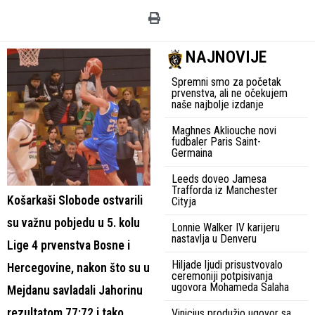
NAJNOVIJE
Spremni smo za početak
prvenstva, ali ne očekujem
naše najbolje izdanje
Maghnes Akliouche novi
fudbaler Paris Saint-
Germaina
Leeds doveo Jamesa
Trafforda iz Manchester
Košarkaši Slobode ostvarili
Cityja
su važnu pobjedu u 5. kolu
Lonnie Walker IV karijeru
nastavlja u Denveru
Lige 4 prvenstva Bosne i
Hiljade ljudi prisustvovalo
Hercegovine, nakon što su u
ceremoniji potpisivanja
ugovora Mohameda Salaha
Mejdanu savladali Jahorinu
rezultatom 77:72 i tako
Vinicius produžio ugovor sa