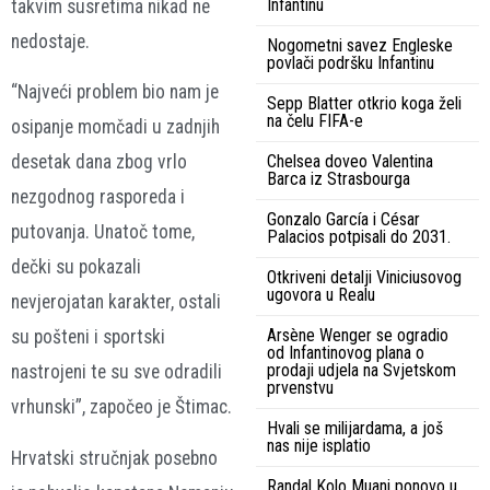
Infantinu
takvim susretima nikad ne
nedostaje.
Nogometni savez Engleske
povlači podršku Infantinu
“Najveći problem bio nam je
Sepp Blatter otkrio koga želi
na čelu FIFA-e
osipanje momčadi u zadnjih
desetak dana zbog vrlo
Chelsea doveo Valentina
Barca iz Strasbourga
nezgodnog rasporeda i
Gonzalo García i César
putovanja. Unatoč tome,
Palacios potpisali do 2031.
dečki su pokazali
Otkriveni detalji Viniciusovog
ugovora u Realu
nevjerojatan karakter, ostali
Arsène Wenger se ogradio
su pošteni i sportski
od Infantinovog plana o
prodaji udjela na Svjetskom
nastrojeni te su sve odradili
prvenstvu
vrhunski”, započeo je Štimac.
Hvali se milijardama, a još
nas nije isplatio
Hrvatski stručnjak posebno
Randal Kolo Muani ponovo u