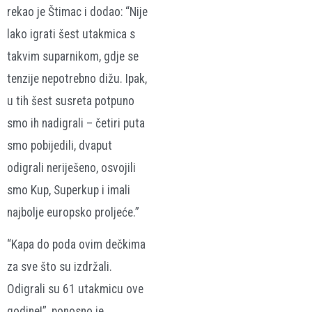
rekao je Štimac i dodao: “Nije
lako igrati šest utakmica s
takvim suparnikom, gdje se
tenzije nepotrebno dižu. Ipak,
u tih šest susreta potpuno
smo ih nadigrali – četiri puta
smo pobijedili, dvaput
odigrali neriješeno, osvojili
smo Kup, Superkup i imali
najbolje europsko proljeće.”
“Kapa do poda ovim dečkima
za sve što su izdržali.
Odigrali su 61 utakmicu ove
godine!”, ponosno je