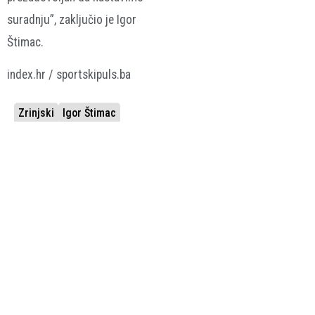
suradnju”, zaključio je Igor
Štimac.
index.hr / sportskipuls.ba
Zrinjski
Igor Štimac
VEZANE VIJESTI
KRAJ I ZA DRUGI
SPORAZUMNI
MOSTARSKI KLUB
RASKID
Zrinjski se
Zrinjski potvrdio
remijem
Štimčev odlazak
oprostio od
12.06.2026.
WWIN Liga
Evrope
31.07.2026.
Nogomet