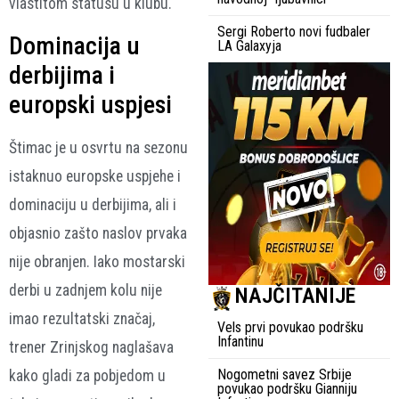
vlastitom statusu u klubu.
Sergi Roberto novi fudbaler
Dominacija u
LA Galaxyja
derbijima i
europski uspjesi
Štimac je u osvrtu na sezonu
istaknuo europske uspjehe i
dominaciju u derbijima, ali i
objasnio zašto naslov prvaka
nije obranjen. Iako mostarski
derbi u zadnjem kolu nije
NAJČITANIJE
imao rezultatski značaj,
Vels prvi povukao podršku
Infantinu
trener Zrinjskog naglašava
Nogometni savez Srbije
kako gladi za pobjedom u
povukao podršku Gianniju