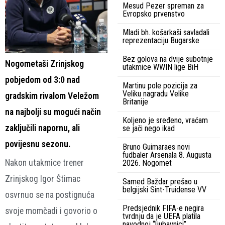
Mesud Pezer spreman za
Evropsko prvenstvo
Mladi bh. košarkaši savladali
reprezentaciju Bugarske
Bez golova na dvije subotnje
Nogometaši Zrinjskog
utakmice WWIN lige BiH
pobjedom od 3:0 nad
Martinu pole pozicija za
Veliku nagradu Velike
gradskim rivalom Veležom
Britanije
na najbolji su mogući način
Koljeno je sređeno, vraćam
zaključili napornu, ali
se jači nego ikad
povijesnu sezonu.
Bruno Guimaraes novi
fudbaler Arsenala 8. Augusta
Nakon utakmice trener
2026. Nogomet
Zrinjskog Igor Štimac
Samed Baždar prešao u
belgijski Sint-Truidense VV
osvrnuo se na postignuća
Predsjednik FIFA-e negira
svoje momčadi i govorio o
tvrdnju da je UEFA platila
navodnoj “ljubavnici”