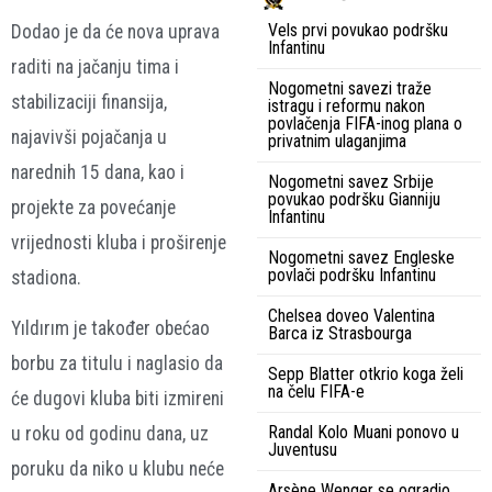
Vels prvi povukao podršku
Dodao je da će nova uprava
Infantinu
raditi na jačanju tima i
Nogometni savezi traže
stabilizaciji finansija,
istragu i reformu nakon
povlačenja FIFA-inog plana o
najavivši pojačanja u
privatnim ulaganjima
narednih 15 dana, kao i
Nogometni savez Srbije
povukao podršku Gianniju
projekte za povećanje
Infantinu
vrijednosti kluba i proširenje
Nogometni savez Engleske
povlači podršku Infantinu
stadiona.
Chelsea doveo Valentina
Yıldırım je također obećao
Barca iz Strasbourga
borbu za titulu i naglasio da
Sepp Blatter otkrio koga želi
na čelu FIFA-e
će dugovi kluba biti izmireni
Randal Kolo Muani ponovo u
u roku od godinu dana, uz
Juventusu
poruku da niko u klubu neće
Arsène Wenger se ogradio