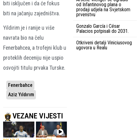
biti isključen i da će fokus
od Infantinovog plana o
prodaji udjela na Svjetskom
biti na jačanju zajedništva.
prvenstvu
Gonzalo García i César
Yildirim je i ranije u više
Palacios potpisali do 2031.
navrata bio na čelu
Otkriveni detalji Viniciusovog
ugovora u Realu
Fenerbahcea, a trofejni klub u
proteklih deceniju nije uspio
osvojiti titulu prvaka Turske.
Fenerbahce
Aziz Yıldırım
VEZANE VIJESTI