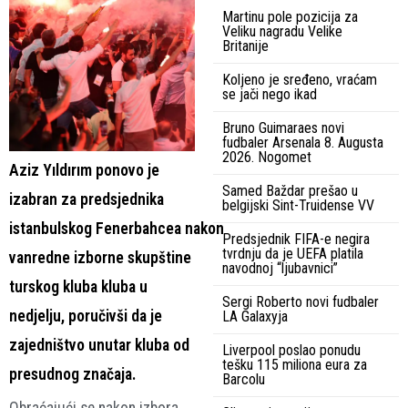
Martinu pole pozicija za
Veliku nagradu Velike
Britanije
Koljeno je sređeno, vraćam
se jači nego ikad
Bruno Guimaraes novi
fudbaler Arsenala 8. Augusta
2026. Nogomet
Aziz Yıldırım ponovo je
Samed Baždar prešao u
izabran za predsjednika
belgijski Sint-Truidense VV
istanbulskog Fenerbahcea nakon
Predsjednik FIFA-e negira
tvrdnju da je UEFA platila
vanredne izborne skupštine
navodnoj “ljubavnici”
turskog kluba kluba u
Sergi Roberto novi fudbaler
nedjelju, poručivši da je
LA Galaxyja
zajedništvo unutar kluba od
Liverpool poslao ponudu
tešku 115 miliona eura za
presudnog značaja.
Barcolu
Obraćajući se nakon izbora