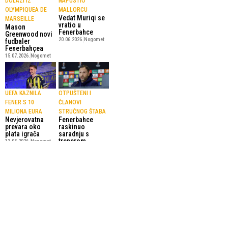
DOLAZI IZ
NAPUSTIO
OLYMPIQUEA DE
MALLORCU
Vedat Muriqi se
MARSEILLE
vratio u
Mason
Fenerbahce
Greenwood novi
20.06.2026.
Nogomet
fudbaler
Fenerbahçea
15.07.2026.
Nogomet
UEFA KAZNILA
OTPUŠTENI I
FENER S 10
ČLANOVI
MILIONA EURA
STRUČNOG ŠTABA
Nevjerovatna
Fenerbahce
prevara oko
raskinuo
plata igrača
saradnju s
trenerom
13.05.2026.
Nogomet
Tedescom i
sportskim
direktorom
Ozekom
28.04.2026.
Nogomet
SportskiPuls.ba
© Copyright - VICOBA d.o.o. 2024.
Uvjeti korištenja
Kontakt