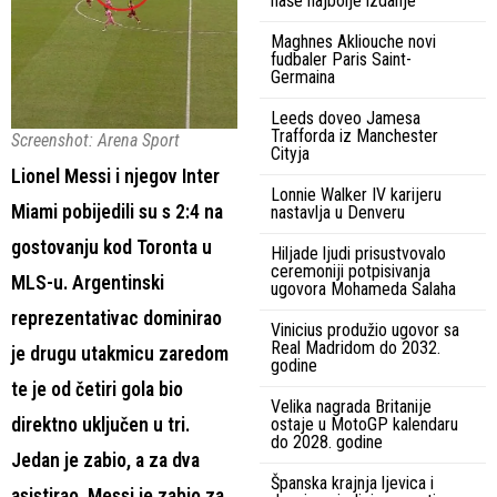
naše najbolje izdanje
Maghnes Akliouche novi
fudbaler Paris Saint-
Germaina
Leeds doveo Jamesa
Trafforda iz Manchester
Screenshot: Arena Sport
Cityja
Lionel Messi i njegov Inter
Lonnie Walker IV karijeru
Miami pobijedili su s 2:4 na
nastavlja u Denveru
gostovanju kod Toronta u
Hiljade ljudi prisustvovalo
ceremoniji potpisivanja
MLS-u. Argentinski
ugovora Mohameda Salaha
reprezentativac dominirao
Vinicius produžio ugovor sa
Real Madridom do 2032.
je drugu utakmicu zaredom
godine
te je od četiri gola bio
Velika nagrada Britanije
direktno uključen u tri.
ostaje u MotoGP kalendaru
do 2028. godine
Jedan je zabio, a za dva
Španska krajnja ljevica i
asistirao. Messi je zabio za