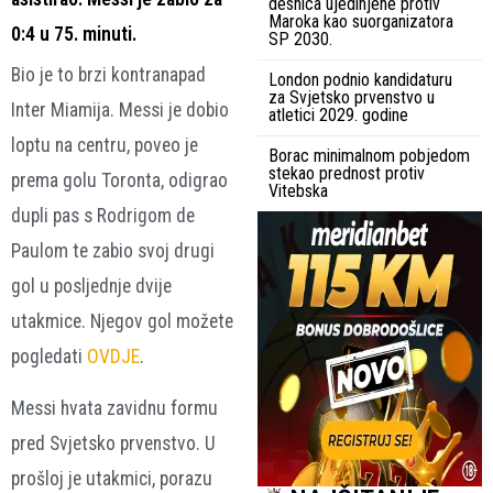
desnica ujedinjene protiv
Maroka kao suorganizatora
0:4 u 75. minuti.
SP 2030.
Bio je to brzi kontranapad
London podnio kandidaturu
za Svjetsko prvenstvo u
Inter Miamija. Messi je dobio
atletici 2029. godine
loptu na centru, poveo je
Borac minimalnom pobjedom
stekao prednost protiv
prema golu Toronta, odigrao
Vitebska
dupli pas s Rodrigom de
Paulom te zabio svoj drugi
gol u posljednje dvije
utakmice. Njegov gol možete
pogledati
OVDJE
.
Messi hvata zavidnu formu
pred Svjetsko prvenstvo. U
prošloj je utakmici, porazu