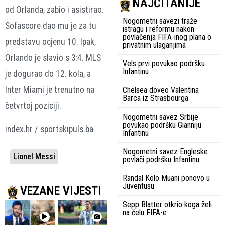
NAJČITANIJE
od Orlanda, zabio i asistirao.
Nogometni savezi traže
Sofascore dao mu je za tu
istragu i reformu nakon
povlačenja FIFA-inog plana o
predstavu ocjenu 10. Ipak,
privatnim ulaganjima
Orlando je slavio s 3:4. MLS
Vels prvi povukao podršku
Infantinu
je dogurao do 12. kola, a
Inter Miami je trenutno na
Chelsea doveo Valentina
Barca iz Strasbourga
četvrtoj poziciji.
Nogometni savez Srbije
povukao podršku Gianniju
index.hr / sportskipuls.ba
Infantinu
Nogometni savez Engleske
Lionel Messi
povlači podršku Infantinu
Randal Kolo Muani ponovo u
Juventusu
VEZANE VIJESTI
Sepp Blatter otkrio koga želi
na čelu FIFA-e