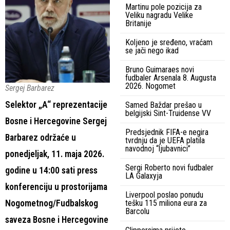
Martinu pole pozicija za
Veliku nagradu Velike
Britanije
Koljeno je sređeno, vraćam
se jači nego ikad
Bruno Guimaraes novi
fudbaler Arsenala 8. Augusta
2026. Nogomet
Sergej Barbarez
Selektor „A“ reprezentacije
Samed Baždar prešao u
belgijski Sint-Truidense VV
Bosne i Hercegovine Sergej
Predsjednik FIFA-e negira
Barbarez održaće u
tvrdnju da je UEFA platila
navodnoj “ljubavnici”
ponedjeljak, 11. maja 2026.
Sergi Roberto novi fudbaler
godine u 14:00 sati press
LA Galaxyja
konferenciju u prostorijama
Liverpool poslao ponudu
Nogometnog/Fudbalskog
tešku 115 miliona eura za
Barcolu
saveza Bosne i Hercegovine