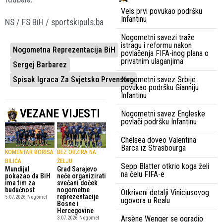
Vels prvi povukao podršku
Infantinu
NS / FS BiH / sportskipuls.ba
Nogometni savezi traže
istragu i reformu nakon
Nogometna Reprezentacija BiH
povlačenja FIFA-inog plana o
privatnim ulaganjima
Sergej Barbarez
Nogometni savez Srbije
Spisak Igraca Za Svjetsko Prvenstvo
povukao podršku Gianniju
Infantinu
VEZANE VIJESTI
Nogometni savez Engleske
povlači podršku Infantinu
Chelsea doveo Valentina
Barca iz Strasbourga
KOMENTAR BORISA
BEZ OBZIRA NA
BILIĆA
ŽELJU
Sepp Blatter otkrio koga želi
Mundijal
Grad Sarajevo
na čelu FIFA-e
pokazao da BiH
neće organizirati
ima tim za
svečani doček
budućnost
nogometne
Otkriveni detalji Viniciusovog
reprezentacije
5.07.2026.
Nogomet
ugovora u Realu
Bosne i
Hercegovine
Arsène Wenger se ogradio
3.07.2026.
Nogomet