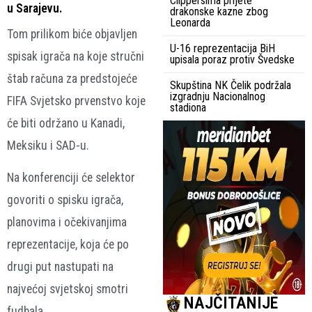
Clippersima prijete
u Sarajevu.
drakonske kazne zbog
Leonarda
Tom prilikom biće objavljen
U-16 reprezentacija BiH
spisak igrača na koje stručni
upisala poraz protiv Švedske
štab računa za predstojeće
Skupština NK Čelik podržala
izgradnju Nacionalnog
FIFA Svjetsko prvenstvo koje
stadiona
će biti održano u Kanadi,
Meksiku i SAD-u.
Na konferenciji će selektor
govoriti o spisku igrača,
planovima i očekivanjima
reprezentacije, koja će po
drugi put nastupati na
najvećoj svjetskoj smotri
NAJČITANIJE
fudbala.