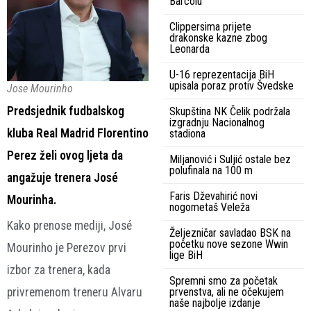
Barcolu
Clippersima prijete
drakonske kazne zbog
Leonarda
U-16 reprezentacija BiH
upisala poraz protiv Švedske
Jose Mourinho
Predsjednik fudbalskog
Skupština NK Čelik podržala
izgradnju Nacionalnog
kluba Real Madrid Florentino
stadiona
Perez želi ovog ljeta da
Miljanović i Suljić ostale bez
polufinala na 100 m
angažuje trenera José
Faris Dževahirić novi
Mourinha.
nogometaš Veleža
Kako prenose mediji, José
Željezničar savladao BSK na
početku nove sezone Wwin
Mourinho je Perezov prvi
lige BiH
izbor za trenera, kada
Spremni smo za početak
privremenom treneru Alvaru
prvenstva, ali ne očekujem
naše najbolje izdanje