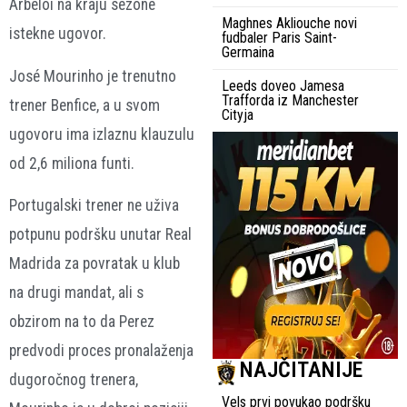
Arbeloi na kraju sezone
Maghnes Akliouche novi
istekne ugovor.
fudbaler Paris Saint-
Germaina
José Mourinho je trenutno
Leeds doveo Jamesa
Trafforda iz Manchester
trener Benfice, a u svom
Cityja
ugovoru ima izlaznu klauzulu
od 2,6 miliona funti.
Portugalski trener ne uživa
potpunu podršku unutar Real
Madrida za povratak u klub
na drugi mandat, ali s
obzirom na to da Perez
predvodi proces pronalaženja
NAJČITANIJE
dugoročnog trenera,
Vels prvi povukao podršku