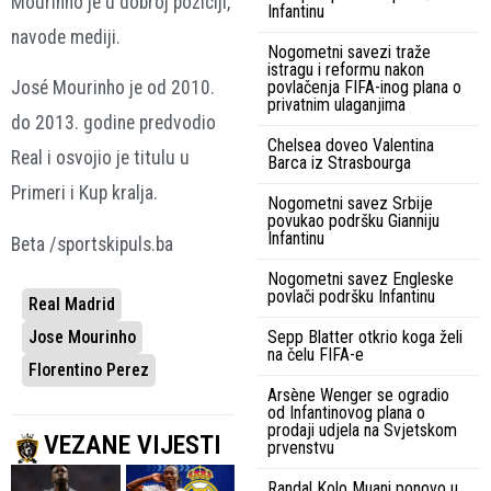
Mourinho je u dobroj poziciji,
Infantinu
navode mediji.
Nogometni savezi traže
istragu i reformu nakon
povlačenja FIFA-inog plana o
José Mourinho je od 2010.
privatnim ulaganjima
do 2013. godine predvodio
Chelsea doveo Valentina
Real i osvojio je titulu u
Barca iz Strasbourga
Primeri i Kup kralja.
Nogometni savez Srbije
povukao podršku Gianniju
Infantinu
Beta /sportskipuls.ba
Nogometni savez Engleske
povlači podršku Infantinu
Real Madrid
Jose Mourinho
Sepp Blatter otkrio koga želi
na čelu FIFA-e
Florentino Perez
Arsène Wenger se ogradio
od Infantinovog plana o
prodaji udjela na Svjetskom
VEZANE VIJESTI
prvenstvu
Randal Kolo Muani ponovo u