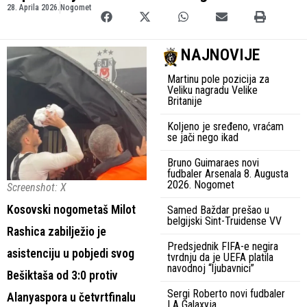
28. Aprila 2026.
Nogomet
NAJNOVIJE
Martinu pole pozicija za
Veliku nagradu Velike
Britanije
Koljeno je sređeno, vraćam
se jači nego ikad
Bruno Guimaraes novi
fudbaler Arsenala 8. Augusta
2026. Nogomet
Screenshot: X
Kosovski nogometaš Milot
Samed Baždar prešao u
belgijski Sint-Truidense VV
Rashica zabilježio je
Predsjednik FIFA-e negira
asistenciju u pobjedi svog
tvrdnju da je UEFA platila
navodnoj “ljubavnici”
Bešiktaša od 3:0 protiv
Sergi Roberto novi fudbaler
Alanyaspora u četvrtfinalu
LA Galaxyja