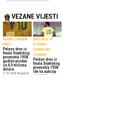
VEZANE VIJESTI
RUČNO IZRAĐENI
DRES KOJI JE
DRES
STVORIO
Peleov dres iz
FUDBALSKU
finala Svjetskog
LEGENDU
prvenstva 1958.
Peléov dres iz
godine prodan
finala Svjetskog
za 4,9 miliona
prvenstva 1958.
dolara
ide na aukciju
17.07.2026.
Nogomet
3.06.2026.
Nogomet
IZ INTERA
NAPUSTIO
Kristjan Asllani
BESIKTAS
na posudbi u
Tammy Abraham
Besiktasu
se vratio u
31.01.2026.
Nogomet
Premier ligu
28.01.2026.
Premier League