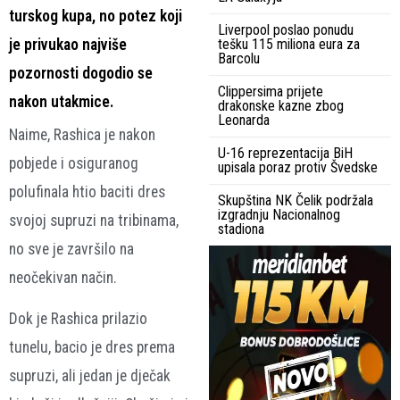
turskog kupa, no potez koji
Liverpool poslao ponudu
je privukao najviše
tešku 115 miliona eura za
Barcolu
pozornosti dogodio se
Clippersima prijete
nakon utakmice.
drakonske kazne zbog
Leonarda
Naime, Rashica je nakon
U-16 reprezentacija BiH
pobjede i osiguranog
upisala poraz protiv Švedske
polufinala htio baciti dres
Skupština NK Čelik podržala
izgradnju Nacionalnog
svojoj supruzi na tribinama,
stadiona
no sve je završilo na
neočekivan način.
Dok je Rashica prilazio
tunelu, bacio je dres prema
supruzi, ali jedan je dječak