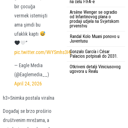
na čelu FIFA-e
bir çocuğa
Arsène Wenger se ogradio
vermek istemişti
od Infantinovog plana o
prodaji udjela na Svjetskom
ama şimdi bu
prvenstvu
ufaklık kaptı
Randal Kolo Muani ponovo u
Juventusu
”
Gonzalo García i César
pic.twitter.com/WiYSmhs3Hj
Palacios potpisali do 2031.
— Eagle Media
Otkriveni detalji Viniciusovog
ugovora u Realu
(@Eaglemedia__)
April 24, 2026
h3>Snimka postala viralna
Događaj se brzo proširio
društvenim mrežama, a