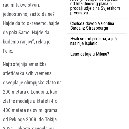
od Infantinovog plana o
radim takve stvari. I
prodaji udjela na Svjetskom
prvenstvu
jednostavno, zašto da ne?
Hajde da to okrenemo, hajde
Chelsea doveo Valentina
Barca iz Strasbourga
da pokušamo. Hajde da
Hvali se milijardama, a još
budemo ranjivi”, rekla je
nas nije isplatio
Felix.
Leao ostaje u Milanu?
Najtrofejnija američka
atletičarka svih vremena
osvojila je olimpijsko zlato na
200 metara u Londonu, kao i
zlatne medalje u štafeti 4 x
400 metara na svim Igrama
od Pekinga 2008. do Tokija
2021. Takođe, osvojila je i