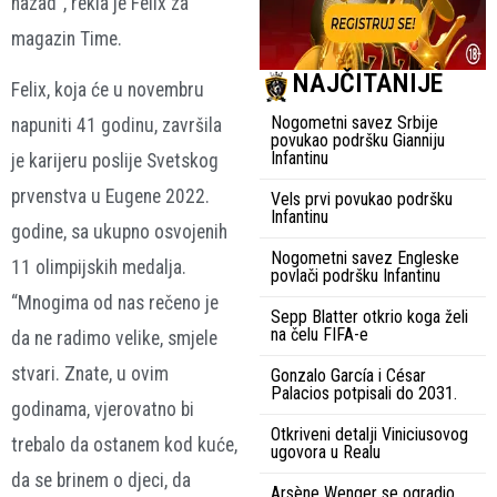
nazad”, rekla je Felix za
magazin Time.
NAJČITANIJE
Felix, koja će u novembru
Nogometni savez Srbije
napuniti 41 godinu, završila
povukao podršku Gianniju
Infantinu
je karijeru poslije Svetskog
prvenstva u Eugene 2022.
Vels prvi povukao podršku
Infantinu
godine, sa ukupno osvojenih
Nogometni savez Engleske
11 olimpijskih medalja.
povlači podršku Infantinu
“Mnogima od nas rečeno je
Sepp Blatter otkrio koga želi
na čelu FIFA-e
da ne radimo velike, smjele
stvari. Znate, u ovim
Gonzalo García i César
Palacios potpisali do 2031.
godinama, vjerovatno bi
Otkriveni detalji Viniciusovog
trebalo da ostanem kod kuće,
ugovora u Realu
da se brinem o djeci, da
Arsène Wenger se ogradio