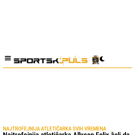
NAJTROFEJNIJA ATLETIČARKA SVIH VREMENA
Najtrofejnija atletičarka Allyson Felix želi da