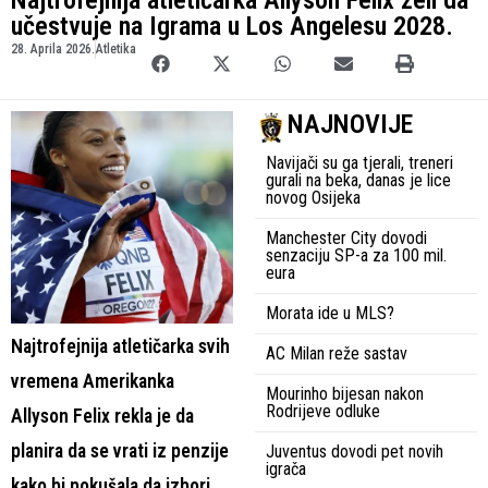
učestvuje na Igrama u Los Angelesu 2028.
28. Aprila 2026.
Atletika
NAJNOVIJE
Navijači su ga tjerali, treneri
gurali na beka, danas je lice
novog Osijeka
Manchester City dovodi
senzaciju SP-a za 100 mil.
eura
Morata ide u MLS?
Najtrofejnija atletičarka svih
AC Milan reže sastav
vremena Amerikanka
Mourinho bijesan nakon
Rodrijeve odluke
Allyson Felix rekla je da
planira da se vrati iz penzije
Juventus dovodi pet novih
igrača
kako bi pokušala da izbori