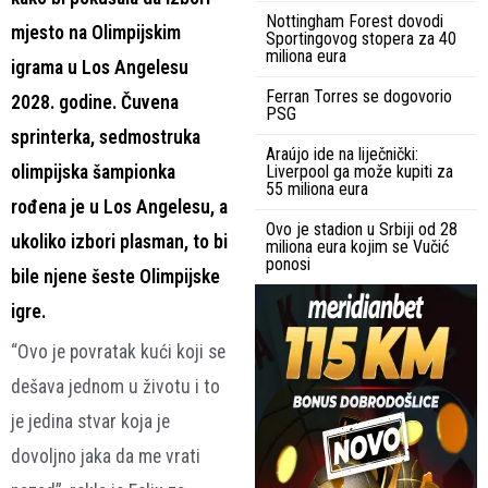
Nottingham Forest dovodi
mjesto na Olimpijskim
Sportingovog stopera za 40
miliona eura
igrama u Los Angelesu
Ferran Torres se dogovorio
2028. godine. Čuvena
PSG
sprinterka, sedmostruka
Araújo ide na liječnički:
olimpijska šampionka
Liverpool ga može kupiti za
55 miliona eura
rođena je u Los Angelesu, a
Ovo je stadion u Srbiji od 28
ukoliko izbori plasman, to bi
miliona eura kojim se Vučić
ponosi
bile njene šeste Olimpijske
igre.
“Ovo je povratak kući koji se
dešava jednom u životu i to
je jedina stvar koja je
dovoljno jaka da me vrati