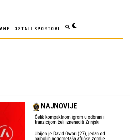
MNE
OSTALI SPORTOVI
NAJNOVIJE
Čelik kompaktnom igrom u odbrani i
tranzicijom želi iznenaditi Zrinjski
Ubijen je David Owori (27), jedan od
najboljih nogometaša afričke zemlje