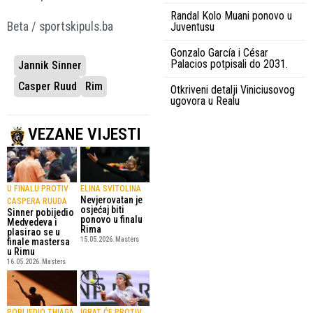
Randal Kolo Muani ponovo u
Beta / sportskipuls.ba
Juventusu
Gonzalo García i César
Palacios potpisali do 2031.
Jannik Sinner
Casper Ruud
Rim
Otkriveni detalji Viniciusovog
ugovora u Realu
VEZANE VIJESTI
U FINALU PROTIV
ELINA SVITOLINA
Nevjerovatan je
CASPERA RUUDA
osjećaj biti
Sinner pobijedio
ponovo u finalu
Medvedeva i
Rima
plasirao se u
15.05.2026.
Masters
finale mastersa
u Rimu
16.05.2026.
Masters
POBIJEDIO THIAGA
IGRAT ĆE PROTIV