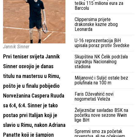
tešku 115 miliona eura za
Barcolu
Clippersima prijete
drakonske kazne zbog
Leonarda
U-16 reprezentacija BiH
upisala poraz protiv Švedske
Jannik Sinner
Prvi teniser svijeta Jannik
Skupština NK Čelik podržala
izgradnju Nacionalnog
Sinner osvojio je danas
stadiona
titulu na mastersu u Rimu,
Miljanović i Suljić ostale bez
polufinala na 100 m
pošto je u finalu pobijedio
Faris Dževahirić novi
Norvežanina Caspera Ruuda
nogometaš Veleža
sa 6:4, 6:4. Sinner je tako
Željezničar savladao BSK na
postao prvi Italijan koji je
početku nove sezone Wwin
lige BiH
slavio u Rimu, nakon Adriana
Spremni smo za početak
Panatte koji je šampion
prvenstva, ali ne očekujem