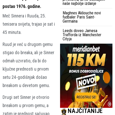
naše najbolje izdanje
postao 1976. godine.
Maghnes Akliouche novi
Meč Sinnera i Ruuda, 25.
fudbaler Paris Saint-
Germaina
tenisera svijeta, trajao je sat i
Leeds doveo Jamesa
45 minuta.
Trafforda iz Manchester
Cityja
Ruud je već u drugom gemu
stigao do breaka, ali je Sinner
odmah uzvratio, da bi do
ključne prednosti u prvom
setu 24-godišnjak došao
breakom u devetom gemu.
Drugi set Sinner je otvorio
breakom u prvom gemu, a
NAJČITANIJE
zatim je prednost sačuvao