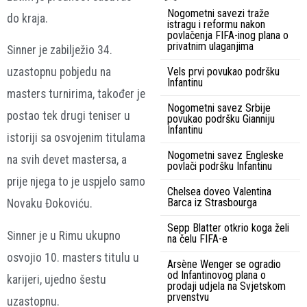
Nogometni savezi traže
do kraja.
istragu i reformu nakon
povlačenja FIFA-inog plana o
privatnim ulaganjima
Sinner je zabilježio 34.
Vels prvi povukao podršku
uzastopnu pobjedu na
Infantinu
masters turnirima, također je
Nogometni savez Srbije
postao tek drugi teniser u
povukao podršku Gianniju
Infantinu
istoriji sa osvojenim titulama
Nogometni savez Engleske
na svih devet mastersa, a
povlači podršku Infantinu
prije njega to je uspjelo samo
Chelsea doveo Valentina
Barca iz Strasbourga
Novaku Đokoviću.
Sepp Blatter otkrio koga želi
Sinner je u Rimu ukupno
na čelu FIFA-e
osvojio 10. masters titulu u
Arsène Wenger se ogradio
od Infantinovog plana o
karijeri, ujedno šestu
prodaji udjela na Svjetskom
prvenstvu
uzastopnu.