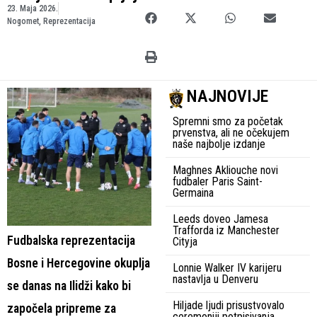
23. Maja 2026.
Nogomet
,
Reprezentacija
NAJNOVIJE
Spremni smo za početak
prvenstva, ali ne očekujem
naše najbolje izdanje
Maghnes Akliouche novi
fudbaler Paris Saint-
Germaina
Leeds doveo Jamesa
Trafforda iz Manchester
Fudbalska reprezentacija
Cityja
Bosne i Hercegovine okuplja
Lonnie Walker IV karijeru
nastavlja u Denveru
se danas na Ilidži kako bi
Hiljade ljudi prisustvovalo
započela pripreme za
ceremoniji potpisivanja