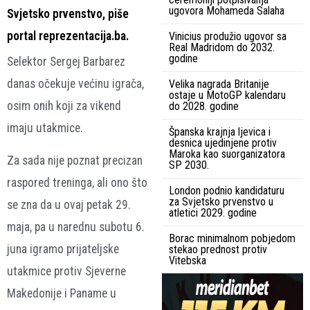
ugovora Mohameda Salaha
Svjetsko prvenstvo, piše
portal reprezentacija.ba.
Vinicius produžio ugovor sa
Real Madridom do 2032.
godine
Selektor Sergej Barbarez
danas očekuje većinu igrača,
Velika nagrada Britanije
ostaje u MotoGP kalendaru
osim onih koji za vikend
do 2028. godine
imaju utakmice.
Španska krajnja ljevica i
desnica ujedinjene protiv
Maroka kao suorganizatora
Za sada nije poznat precizan
SP 2030.
raspored treninga, ali ono što
London podnio kandidaturu
za Svjetsko prvenstvo u
se zna da u ovaj petak 29.
atletici 2029. godine
maja, pa u narednu subotu 6.
Borac minimalnom pobjedom
juna igramo prijateljske
stekao prednost protiv
Vitebska
utakmice protiv Sjeverne
Makedonije i Paname u