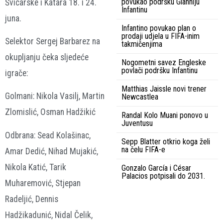
povukao podršku Gianniju
Švicarske i Katara 18. i 24.
Infantinu
juna.
Infantino povukao plan o
prodaji udjela u FIFA-inim
Selektor Sergej Barbarez na
takmičenjima
okupljanju čeka sljedeće
Nogometni savez Engleske
povlači podršku Infantinu
igrače:
Matthias Jaissle novi trener
Golmani: Nikola Vasilj, Martin
Newcastlea
Zlomislić, Osman Hadžikić
Randal Kolo Muani ponovo u
Juventusu
Odbrana: Sead Kolašinac,
Sepp Blatter otkrio koga želi
na čelu FIFA-e
Amar Dedić, Nihad Mujakić,
Nikola Katić, Tarik
Gonzalo García i César
Palacios potpisali do 2031.
Muharemović, Stjepan
Radeljić, Dennis
Hadžikadunić, Nidal Čelik,