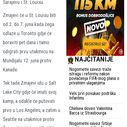
Sarajevu i St. Louisu.
Zmajevi će u St. Louisu biti
od 2. do 7. juna kada čega
odlaze u Toronto gdje će
boraviti pet dana i tamo
odigrati prvu utakmicu na
NAJČITANIJE
Mundijalu 12. juna protiv
Nogometni savezi traže
Kanade.
istragu i reformu nakon
povlačenja FIFA-inog plana o
Tek tada Zmajevi idu u Salt
privatnim ulaganjima
Lake City gdje će imati svoj
Vels prvi povukao podršku
Infantinu
kamp, a odakle će putovati
Chelsea doveo Valentina
prvo u Los Angeles, a zatim u
Barca iz Strasbourga
Seattle na utakmice protiv
Nogometni savez Srbije