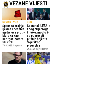
VEZANE VIJESTI
SUMAR I VOX
BBC
Španska krajnja
Sastanak UEFA-e
ljevica i desnica
zbog prijedloga
ujedinjene protiv
FIFA-e, moglo bi
Maroka kao
se pokrenuti
suorganizatora
pitanje bojkota
SP 2030.
Svjetskog
prvenstva
7.08.2026.
Nogomet
29.07.2026.
Nogomet
FIFA OBJAVILA
GLASANJE NA
PLANOVE
ZVANIČNOJ
Britanski
PLATFORMI
premijer
FIFA objavila
Burnham i
idealnu postavu
Blatter kritizirali
Svjetskog
planove za
prvenstva:
uvođenje
Vozinha najveće
privatnih
iznenađenje
investitora u
među 11
FIFA-u
odabranih
29.07.2026.
Nogomet
23.07.2026.
Nogomet