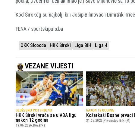
poena. Dvocifren učinak imao je i Savo Milanović sa 10 p
Kod Širokog su najbolji bili Josip Bilinovac i Dimitrik Tr
FENA / sportskipuls.ba
OKK Sloboda
HKK Široki
Liga BiH
Liga 4
VEZANE VIJESTI
SLUŽBENO POTVRĐENO
NAKON 18 GODINA
HKK Široki vraća se u ABA ligu
Košarkaši Bosne prvaci 
nakon 12 godina
31.05.2026.
Prvenstvo BiH (M)
19.06.2026.
Košarka