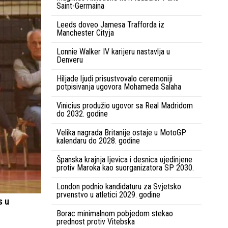
Saint-Germaina
Leeds doveo Jamesa Trafforda iz
Manchester Cityja
Lonnie Walker IV karijeru nastavlja u
Denveru
Hiljade ljudi prisustvovalo ceremoniji
potpisivanja ugovora Mohameda Salaha
Vinicius produžio ugovor sa Real Madridom
do 2032. godine
Velika nagrada Britanije ostaje u MotoGP
kalendaru do 2028. godine
Španska krajnja ljevica i desnica ujedinjene
protiv Maroka kao suorganizatora SP 2030.
London podnio kandidaturu za Svjetsko
prvenstvo u atletici 2029. godine
s u
Borac minimalnom pobjedom stekao
prednost protiv Vitebska