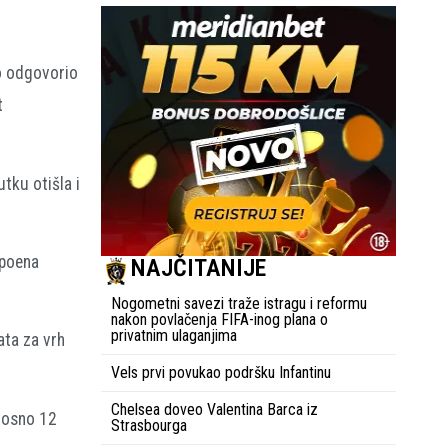
zo odgovorio
t
tku otišla i
 poena
NAJČITANIJE
Nogometni savezi traže istragu i reformu
nakon povlačenja FIFA-inog plana o
privatnim ulaganjima
ata za vrh
Vels prvi povukao podršku Infantinu
Chelsea doveo Valentina Barca iz
dnosno 12
Strasbourga