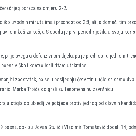
večerašnjeg poraza na omjeru 2-2.
ekoliko uvodnih minuta imali prednost od 2:8, ali je domaći tim br
lavnom koš za koš, a Sloboda je prvi period riješila u svoju koris
e, prije svega u defanzivnom dijelu, pa je prednost u jednom trenu
 poena viška i kontrolisali ritam utakmice.
smanjiti zaostatak, pa se u posljednju četvrtinu ušlo sa samo dva
abranici Marka Trbića odigrali su fenomenalnu završnicu.
kraju stigla do ubjedljive pobjede protiv jednog od glavnih kandid
19 poena, dok su Jovan Stulić i Vladimir Tomašević dodali 14, o