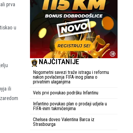
ali prva
tiskao u
NAJČITANIJE
jelju
Nogometni savezi traže istragu i reformu
nakon povlačenja FIFA-inog plana o
privatnim ulaganjima
ja ili
Vels prvi povukao podršku Infantinu
u zaredom
Infantino povukao plan o prodaji udjela u
FIFA-inim takmičenjima
Chelsea doveo Valentina Barca iz
Strasbourga