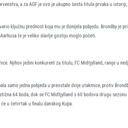
rvenstva, a za AGF je ovo je ukupno šesta titula prvaka u istoriji, 
rio ključnu prednost koja mu je donijela pobjedu. Brondby je pri
arhusa te je veliko slavlje gostiju moglo početi.
e. Njihov jedini konkurent za titulu, FC Midtjylland, ranije u ned
ebala samo jedna pobjeda u preostale dvije utakmice, protiv Brondby
ostižna 64 boda, dok se FC Midtjylland s 60 bodova drugu sezon
 će u četvrtak u finalu danskog Kupa.