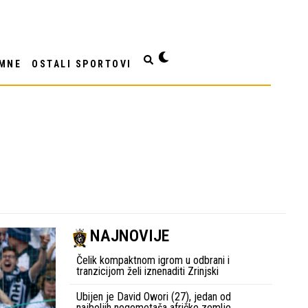
MNE
OSTALI SPORTOVI
NAJNOVIJE
Čelik kompaktnom igrom u odbrani i
tranzicijom želi iznenaditi Zrinjski
Ubijen je David Owori (27), jedan od
najboljih nogometaša afričke zemlje