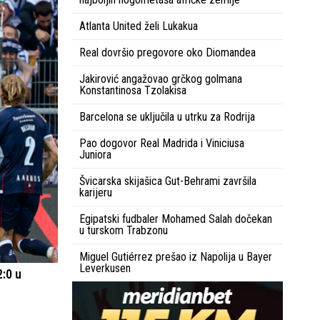
Atlanta United želi Lukakua
Real dovršio pregovore oko Diomandea
Jakirović angažovao grčkog golmana
Konstantinosa Tzolakisa
Barcelona se uključila u utrku za Rodrija
Pao dogovor Real Madrida i Viniciusa
Juniora
Švicarska skijašica Gut-Behrami završila
karijeru
Egipatski fudbaler Mohamed Salah dočekan
u turskom Trabzonu
Miguel Gutiérrez prešao iz Napolija u Bayer
Leverkusen
2:0 u