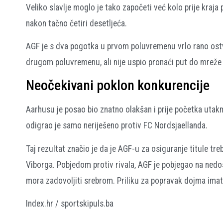
Veliko slavlje moglo je tako započeti već kolo prije kraja p
nakon tačno četiri desetljeća.
AGF je s dva pogotka u prvom poluvremenu vrlo rano ostva
drugom poluvremenu, ali nije uspio pronaći put do mreže A
Neočekivani poklon konkurencije
Aarhusu je posao bio znatno olakšan i prije početka utakmic
odigrao je samo neriješeno protiv FC Nordsjaellanda.
Taj rezultat značio je da je AGF-u za osiguranje titule tr
Viborga. Pobjedom protiv rivala, AGF je pobjegao na ned
mora zadovoljiti srebrom. Priliku za popravak dojma imat
Index.hr / sportskipuls.ba