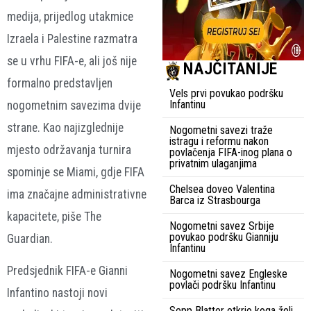
medija, prijedlog utakmice
Izraela i Palestine razmatra
se u vrhu FIFA-e, ali još nije
NAJČITANIJE
formalno predstavljen
Vels prvi povukao podršku
Infantinu
nogometnim savezima dvije
strane. Kao najizglednije
Nogometni savezi traže
istragu i reformu nakon
mjesto održavanja turnira
povlačenja FIFA-inog plana o
privatnim ulaganjima
spominje se Miami, gdje FIFA
Chelsea doveo Valentina
ima značajne administrativne
Barca iz Strasbourga
kapacitete, piše The
Nogometni savez Srbije
povukao podršku Gianniju
Guardian.
Infantinu
Predsjednik FIFA-e Gianni
Nogometni savez Engleske
povlači podršku Infantinu
Infantino nastoji novi
Sepp Blatter otkrio koga želi