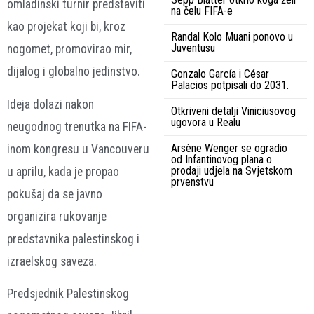
omladinski turnir predstaviti
na čelu FIFA-e
kao projekat koji bi, kroz
Randal Kolo Muani ponovo u
Juventusu
nogomet, promovirao mir,
dijalog i globalno jedinstvo.
Gonzalo García i César
Palacios potpisali do 2031.
Ideja dolazi nakon
Otkriveni detalji Viniciusovog
ugovora u Realu
neugodnog trenutka na FIFA-
Arsène Wenger se ogradio
inom kongresu u Vancouveru
od Infantinovog plana o
prodaji udjela na Svjetskom
u aprilu, kada je propao
prvenstvu
pokušaj da se javno
organizira rukovanje
predstavnika palestinskog i
izraelskog saveza.
Predsjednik Palestinskog