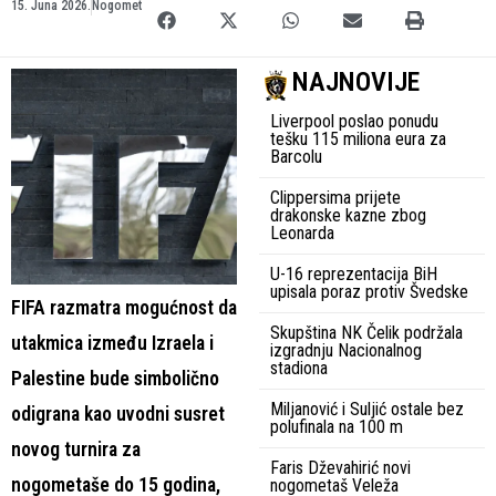
15. Juna 2026.
Nogomet
NAJNOVIJE
Liverpool poslao ponudu
tešku 115 miliona eura za
Barcolu
Clippersima prijete
drakonske kazne zbog
Leonarda
U-16 reprezentacija BiH
upisala poraz protiv Švedske
FIFA razmatra mogućnost da
Skupština NK Čelik podržala
utakmica između Izraela i
izgradnju Nacionalnog
stadiona
Palestine bude simbolično
Miljanović i Suljić ostale bez
odigrana kao uvodni susret
polufinala na 100 m
novog turnira za
Faris Dževahirić novi
nogometaše do 15 godina,
nogometaš Veleža