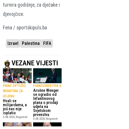
turnira godišnje, za dječake i
djevojčice.
Fena / sportskipuls.ba
Izrael
Palestina
FIFA
VEZANE VIJESTI
PRINC OPTUŽIO
FUNKCIONER FIFA-E
Arsène Wenger
INFANTINA ZA
se ogradio od
UCJENU
Infantinovog
Hvali se
plana o prodaji
milijardama, a
udjela na
još nas nije
Svjetskom
isplatio
prvenstvu
5.08.2026.
Nogomet
4.08.2026.
Nogomet