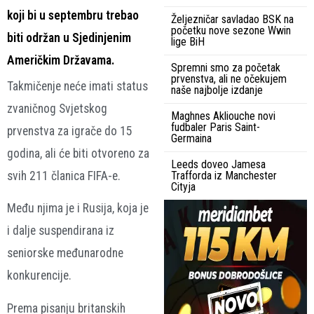
koji bi u septembru trebao
Željezničar savladao BSK na
početku nove sezone Wwin
biti održan u Sjedinjenim
lige BiH
Američkim Državama.
Spremni smo za početak
prvenstva, ali ne očekujem
Takmičenje neće imati status
naše najbolje izdanje
zvaničnog Svjetskog
Maghnes Akliouche novi
fudbaler Paris Saint-
prvenstva za igrače do 15
Germaina
godina, ali će biti otvoreno za
Leeds doveo Jamesa
svih 211 članica FIFA-e.
Trafforda iz Manchester
Cityja
Među njima je i Rusija, koja je
i dalje suspendirana iz
seniorske međunarodne
konkurencije.
Prema pisanju britanskih