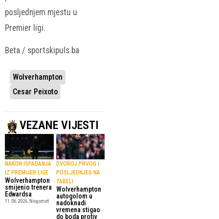
posljednjem mjestu u
Premier ligi.
Beta / sportskipuls.ba
Wolverhampton
Cesar Peixoto
VEZANE VIJESTI
NAKON ISPADANJA
DVOBOJ PRVOG I
IZ PREMIJER LIGE
POSLJEDNJEG NA
Wolverhampton
TABELI
smijenio trenera
Wolverhampton
Edwardsa
autogolom u
11.06.2026.
Nogomet
nadoknadi
vremena stigao
do boda protiv