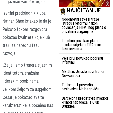
angažman van Portugala.
NAJČITANIJE
Izvršni predsjednik kluba
Nogometni savezi traže
Nathan Shee istakao je da je
istragu i reformu nakon
povlačenja FIFA-inog plana o
Peixoto tokom razgovora
privatnim ulaganjima
pokazao kvalitete koje klub
Infantino povukao plan o
prodaji udjela u FIFA-inim
traži za narednu fazu
takmičenjima
razvoja.
Vels prvi povukao podršku
Infantinu
„Željeli smo trenera s jasnim
Matthias Jaissle novi trener
identitetom, snažnim
Newcastlea
liderskim osobinama i
Tuttosport posvetio
naslovnicu Alajbegoviću
velikom željom za uspjehom.
Cesar je pokazao sve te
Barcelona predstavila mladog
krilnog napadača iz Club
karakteristike, a posebno nas
Bruggea