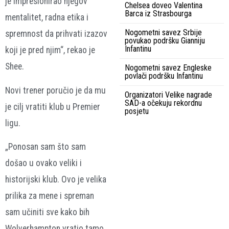
je impresionirao njegov
Chelsea doveo Valentina
Barca iz Strasbourga
mentalitet, radna etika i
Nogometni savez Srbije
spremnost da prihvati izazov
povukao podršku Gianniju
Infantinu
koji je pred njim“, rekao je
Shee.
Nogometni savez Engleske
povlači podršku Infantinu
Novi trener poručio je da mu
Organizatori Velike nagrade
SAD-a očekuju rekordnu
je cilj vratiti klub u Premier
posjetu
ligu.
„Ponosan sam što sam
došao u ovako veliki i
historijski klub. Ovo je velika
prilika za mene i spreman
sam učiniti sve kako bih
Wolverhampton vratio tamo