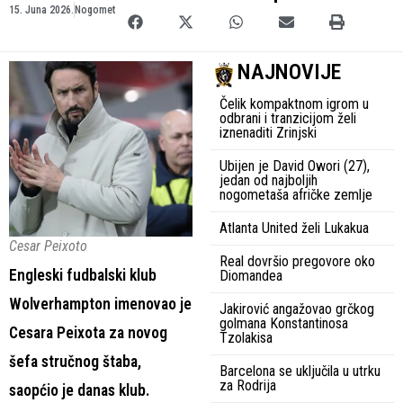
15. Juna 2026.
Nogomet
NAJNOVIJE
Čelik kompaktnom igrom u
odbrani i tranzicijom želi
iznenaditi Zrinjski
Ubijen je David Owori (27),
jedan od najboljih
nogometaša afričke zemlje
Atlanta United želi Lukakua
Cesar Peixoto
Real dovršio pregovore oko
Engleski fudbalski klub
Diomandea
Wolverhampton imenovao je
Jakirović angažovao grčkog
golmana Konstantinosa
Cesara Peixota za novog
Tzolakisa
šefa stručnog štaba,
Barcelona se uključila u utrku
za Rodrija
saopćio je danas klub.