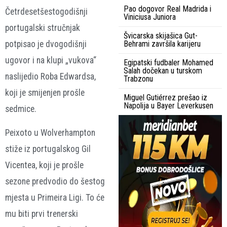
Pao dogovor Real Madrida i
Četrdesetšestogodišnji
Viniciusa Juniora
portugalski stručnjak
Švicarska skijašica Gut-
potpisao je dvogodišnji
Behrami završila karijeru
ugovor i na klupi „vukova“
Egipatski fudbaler Mohamed
Salah dočekan u turskom
naslijedio Roba Edwardsa,
Trabzonu
koji je smijenjen prošle
Miguel Gutiérrez prešao iz
Napolija u Bayer Leverkusen
sedmice.
Peixoto u Wolverhampton
stiže iz portugalskog Gil
Vicentea, koji je prošle
sezone predvodio do šestog
mjesta u Primeira Ligi. To će
mu biti prvi trenerski