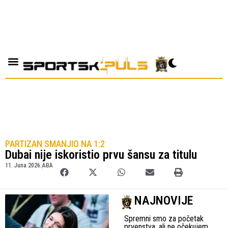
PARTIZAN SMANJIO NA 1:2
Dubai nije iskoristio prvu šansu za titulu
11. Juna 2026.
ABA
NAJNOVIJE
Spremni smo za početak
prvenstva, ali ne očekujem