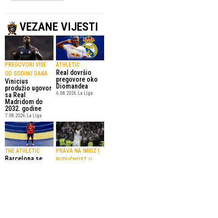
VEZANE VIJESTI
PREGOVORI VIŠE
ATHLETIC
Real dovršio
OD GODINU DANA
pregovore oko
Vinicius
Diomandea
produžio ugovor
6.08.2026.
La Liga
sa Real
Madridom do
2032. godine
7.08.2026.
La Liga
THE ATHLETIC
PRAVA NA IMIDŽ I
Barcelona se
BUDUĆNOST U
uključila u utrku
KLUBU
za Rodrija
Otkriveni detalji
6.08.2026.
La Liga
Viniciusovog
ugovora u Realu
4.08.2026.
La Liga
SportskiPuls.ba