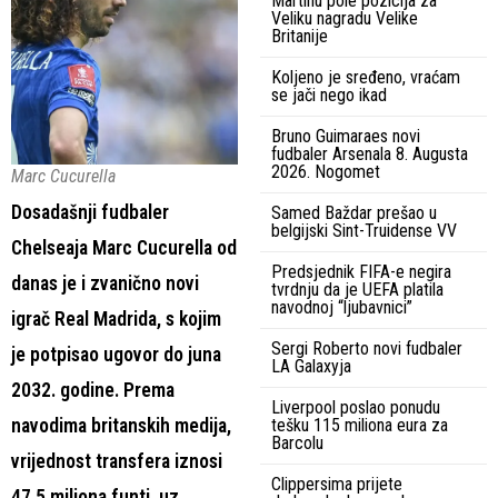
Martinu pole pozicija za
Veliku nagradu Velike
Britanije
Koljeno je sređeno, vraćam
se jači nego ikad
Bruno Guimaraes novi
fudbaler Arsenala 8. Augusta
2026. Nogomet
Marc Cucurella
Dosadašnji fudbaler
Samed Baždar prešao u
belgijski Sint-Truidense VV
Chelseaja Marc Cucurella od
Predsjednik FIFA-e negira
danas je i zvanično novi
tvrdnju da je UEFA platila
navodnoj “ljubavnici”
igrač Real Madrida, s kojim
Sergi Roberto novi fudbaler
je potpisao ugovor do juna
LA Galaxyja
2032. godine. Prema
Liverpool poslao ponudu
navodima britanskih medija,
tešku 115 miliona eura za
Barcolu
vrijednost transfera iznosi
Clippersima prijete
47,5 miliona funti, uz