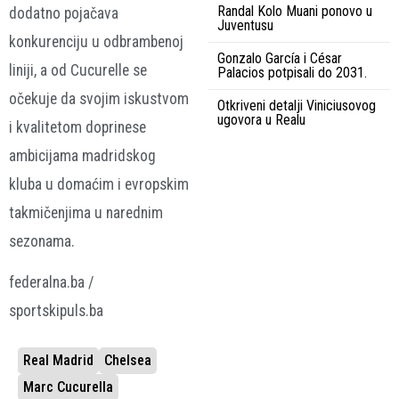
Randal Kolo Muani ponovo u
dodatno pojačava
Juventusu
konkurenciju u odbrambenoj
Gonzalo García i César
liniji, a od Cucurelle se
Palacios potpisali do 2031.
očekuje da svojim iskustvom
Otkriveni detalji Viniciusovog
ugovora u Realu
i kvalitetom doprinese
ambicijama madridskog
kluba u domaćim i evropskim
takmičenjima u narednim
sezonama.
federalna.ba /
sportskipuls.ba
Real Madrid
Chelsea
Marc Cucurella