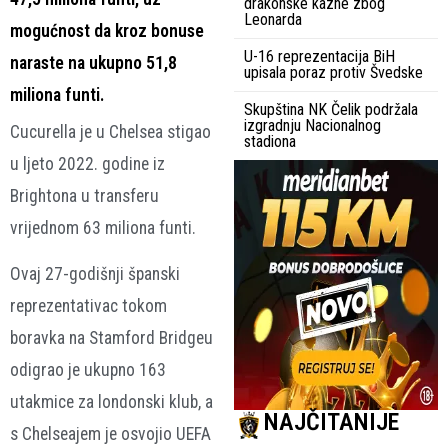
drakonske kazne zbog
Leonarda
mogućnost da kroz bonuse
U-16 reprezentacija BiH
naraste na ukupno 51,8
upisala poraz protiv Švedske
miliona funti.
Skupština NK Čelik podržala
izgradnju Nacionalnog
Cucurella je u Chelsea stigao
stadiona
u ljeto 2022. godine iz
Brightona u transferu
vrijednom 63 miliona funti.
Ovaj 27-godišnji španski
reprezentativac tokom
boravka na Stamford Bridgeu
odigrao je ukupno 163
utakmice za londonski klub, a
NAJČITANIJE
s Chelseajem je osvojio UEFA