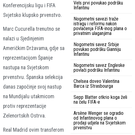
Vels prvi povukao podršku
Konferencijsku ligu i FIFA
Infantinu
Svjetsko klupsko prvenstvo.
Nogometni savezi traže
istragu i reformu nakon
povlačenja FIFA-inog plana o
Marc Cucurella trenutno se
privatnim ulaganjima
nalazi u Sjedinjenim
Nogometni savez Srbije
Američkim Državama, gdje sa
povukao podršku Gianniju
Infantinu
reprezentacijom Španije
Nogometni savez Engleske
nastupa na Svjetskom
povlači podršku Infantinu
prvenstvu. Španska selekcija
Chelsea doveo Valentina
Barca iz Strasbourga
danas započinje svoj nastup
na Mundijalu utakmicom
Sepp Blatter otkrio koga želi
na čelu FIFA-e
protiv reprezentacije
Arsène Wenger se ogradio
Zelenortskih Ostrva.
od Infantinovog plana o
prodaji udjela na Svjetskom
prvenstvu
Real Madrid ovim transferom