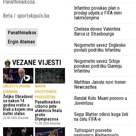
Panathinaikosa.
Infantino povukao plan o
prodaji udjela u FIFA-inim
Beta / sportskipuls.ba
takmičenjima
Chelsea doveo Valentina
Panathinaikos
Barca iz Strasbourga
Ergin Ataman
Nogometni savez Engleske
povlači podršku Infantinu
VEZANE VIJESTI
Nogometni savez Srbije
povukao podršku Gianniju
Infantinu
Matthias Jaissle novi trener
Newcastlea
UMJESTO ERGINA
NAKON
ATAMANA
DVOSTRUKOG
Željko Obradović
PRODUŽETKA
Randal Kolo Muani ponovo u
se nakon 14
Panathinaikos
Juventusu
godina vratio u
izborio petu
klub u kojem ima
utakmicu finala
kultni status
Sepp Blatter otkrio koga želi
protiv
na čelu FIFA-e
22.06.2026.
Košarka
Olympiacosa
11.06.2026.
Košarka
Tuttosport posvetio
naslovnicu Alajbegoviću