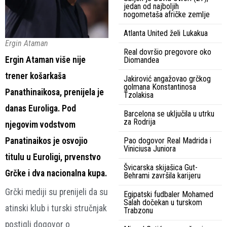
jedan od najboljih
nogometaša afričke zemlje
Atlanta United želi Lukakua
Ergin Ataman
Real dovršio pregovore oko
Ergin Ataman više nije
Diomandea
trener košarkaša
Jakirović angažovao grčkog
golmana Konstantinosa
Panathinaikosa, prenijela je
Tzolakisa
danas Euroliga. Pod
Barcelona se uključila u utrku
za Rodrija
njegovim vodstvom
Panatinaikos je osvojio
Pao dogovor Real Madrida i
Viniciusa Juniora
titulu u Euroligi, prvenstvo
Švicarska skijašica Gut-
Grčke i dva nacionalna kupa.
Behrami završila karijeru
Grčki mediji su prenijeli da su
Egipatski fudbaler Mohamed
Salah dočekan u turskom
atinski klub i turski stručnjak
Trabzonu
postigli dogovor o