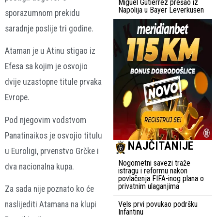
Miguel Gutiérrez prešao iz
Napolija u Bayer Leverkusen
sporazumnom prekidu
saradnje poslije tri godine.
Ataman je u Atinu stigao iz
Efesa sa kojim je osvojio
dvije uzastopne titule prvaka
Evrope.
Pod njegovim vodstvom
Panatinaikos je osvojio titulu
NAJČITANIJE
u Euroligi, prvenstvo Grčke i
Nogometni savezi traže
dva nacionalna kupa.
istragu i reformu nakon
povlačenja FIFA-inog plana o
privatnim ulaganjima
Za sada nije poznato ko će
Vels prvi povukao podršku
naslijediti Atamana na klupi
Infantinu